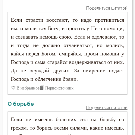
Иоанн Карпафский
Поделиться цитатой
Исправление
Если страсти восстают, то надо противиться
Иоанн Кассиан Римлянин
Истина
им, и молиться Богу, и просить у Него помощи,
Иоанн Кронштадтский
и сознавать немощь свою. Если и одолевают, то
Кротость
и тогда не должно отчаиваться, но молись,
Иоанн Лествичник
кайся перед Богом, смиряйся, проси помощи у
Лень
Господа и сама старайся воздерживаться от них.
Иоанн Мосх
Лицемерие
Да не осуждай других. За смирение подаст
Иосиф Оптинский (Литовкин)
Господь и облегчение брани.
Ложь
В избранное
Первоисточник
Ириней Лионский
Любовь
Исаак Сирин Ниневийский
О борьбе
Поделиться цитатой
Милостыня
Исидор Пелусиот
Если не имеешь больших сил на борьбу со
Молитва
грехом, то борись всеми силами, какие имеешь,
Исихий Иерусалимский