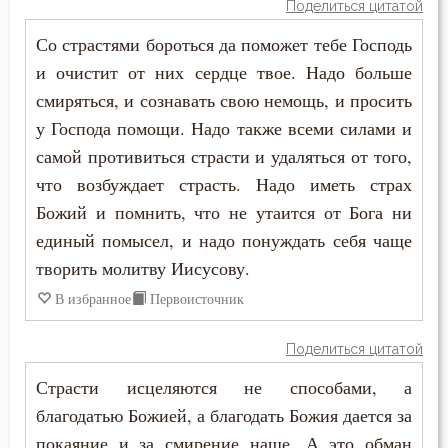
Поделиться цитатой
Григорий Нисский
Врач
Со страстями бороться да поможет тебе Господь
Григорий Палама
и очистит от них сердце твое. Надо больше
Время
смиряться, и сознавать свою немощь, и просить
Григорий Синаит
у Господа помощи. Надо также всеми силами и
Гнев
самой противиться страсти и удаляться от того,
Григорий Чудотворец
Гордость
что возбуждает страсть. Надо иметь страх
Диадох
Божий и помнить, что не утаится от Бога ни
Гость
единый помысел, и надо понуждать себя чаще
Димитрий Ростовский
Грех
творить молитву Иисусову.
Дионисий Ареопагит
В избранное
Первоисточник
Дело
Епифаний Кипрский
Поделиться цитатой
Деньги
Ерм
Страсти исцеляются не способами, а
Друг
благодатью Божией, а благодать Божия дается за
Ефрем Сирин
покаяние и за смирение наше. А это обман
Духовная жизнь