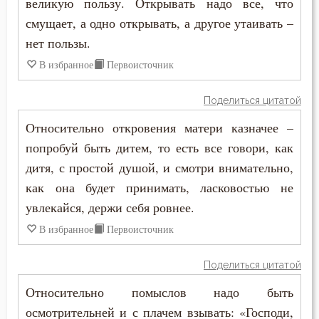
великую пользу. Открывать надо все, что
Раздражительность
смущает, а одно открывать, а другое утаивать –
Феодор Студит
Рай
нет пользы.
Феодор Эдесский
В избранное
Первоисточник
Рассеянность
Феодорит Кирский
Поделиться цитатой
Рассуждение
Феолипт Филадельфийский
Относительно откровения матери казначее –
Родители
попробуй быть дитем, то есть все говори, как
Феофан Затворник
дитя, с простой душой, и смотри внимательно,
Ропот
Феофил Антиохийский
как она будет принимать, ласковостью не
Самомнение
увлекайся, держи себя ровнее.
Феофилакт Болгарский
В избранное
Первоисточник
Самоубийство
Филарет Московский (Дроздов)
Свобода воли
Поделиться цитатой
Филофей Синайский
Относительно помыслов надо быть
Святость
осмотрительней и с плачем взывать: «Господи,