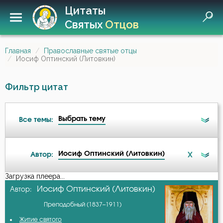
Цитаты
Святых
Отцов
Главная
Православные святые отцы
Иосиф Оптинский (Литовкин)
Фильтр цитат
Выбрать тему
Все темы:
Иосиф Оптинский (Литовкин)
X
Автор:
Ад
Загрузка плеера...
А-я
Иосиф Оптинский (Литовкин)
Автор:
Бдение
Преподобный (1837–1911)
Авва Дорофей
Беседа
Житие святого