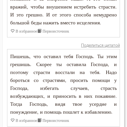
вражий, чтобы внушением истребить страсти.
Зосима Палестинский
Душа
И это грешно. И от этого способа немудрено
Иаков Низибийский
большой беды нажить вместо исцеления.
Еда
В избранное
Первоисточник
Игнатий Антиохийский
Елеосвящение
Игнатий Брянчанинов
Поделиться цитатой
Ересь
Пишешь, что оставил тебя Господь. Ты этим
Иероним Стридонский
Жизнь
грешишь. Скорее ты оставила Господа, и
Иларион Оптинский (Пономарёв)
поэтому страсти восстали на тебя. Надо
Зависть
бороться со страстями, просить помощи у
Илия Екдик
Господа, избегать случаев, страсть
Здоровье
возбуждающих, и приносить в них покаяние.
Иоанн (Максимович)
Злопамятство
Тогда Господь, видя твое усердие и
Иоанн Дамаскин
понуждение, и помощь пошлет к избавлению.
Искушение
В избранное
Первоисточник
Иоанн Златоуст
Исповедь