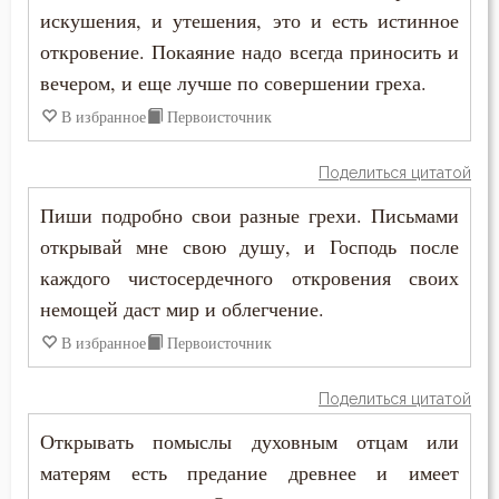
Празднословие
искушения, и утешения, это и есть истинное
Пимен Великий
откровение. Покаяние надо всегда приносить и
Праздность
вечером, и еще лучше по совершении греха.
Поликарп Смирнский
Прелесть
В избранное
Первоисточник
Серафим Саровский
Причастие
Поделиться цитатой
Силуан Афонский
Промысел Божий
Пиши подробно свои разные грехи. Письмами
Симеон Благоговейный
открывай мне свою душу, и Господь после
Прошение
каждого чистосердечного откровения своих
Симеон Новый Богослов
немощей даст мир и облегчение.
Прощение
Симеон Солунский
В избранное
Первоисточник
Пьянство
Тихон Задонский
Поделиться цитатой
Работа
Фалассий Ливийский
Открывать помыслы духовным отцам или
Радость
матерям есть предание древнее и имеет
Феогност