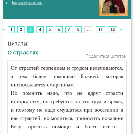
Творения святого
Авва Исайя (Скитский)
Бесстрастие
Авва Феона
Бесы
«
»
(current)
1
2
3
4
5
6
7
8
…
11
12
Авва Филимон
Благоговение
Цитаты:
Аврелий Августин
Благодарность
О страстях
Поделиться цитатой
Амвросий Медиоланский
Благодать
От страстей терпением и трудом излечиваются,
Амвросий Оптинский (Гренков)
а тем более помощью Божией, которая
Благочестие
ниспосылается смиренным.
Амфилохий Иконийский
Ближний
Но помнить надо, что не вдруг страсти
Анастасий Антиохийский
исторгаются, но требуется на это труд и время,
Блуд
и поэтому не надо смущаться при восстании в
Анастасий Синаит
нас страстей, но молиться, приносить покаяние
Богатство
Богу, просить помощи и более всего –
Анатолий Оптинский (Зерцалов)
Богоугождение