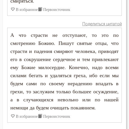
смиряться.
Антоний Великий
В избранное
Первоисточник
Болезнь
Антоний Оптинский (Путилов)
Борьба
Поделиться цитатой
Арсений Великий
А что страсти не отступают, то это по
Брак
смотрению Божию. Пишут святые отцы, что
Афанасий (Сахаров)
Будущее
страсти и падения смиряют человека, приводят
Афанасий Великий
его в сокрушение сердечное и тем привлекают
Вера
ему Божие милосердие. Конечно, надо всеми
Варнава
силами бегать и удаляться греха, ибо если мы
Власть
будем сами по своему нерадению впадать в
Варсонофий Оптинский (Плиханков)
Воздаяние
грехи, то заслужим только большее осуждение,
Василий Великий
а в случающихся невольно или по нашей
Воздержание
немощи да будем очищать покаянием.
Григорий Богослов
Воля
В избранное
Первоисточник
Григорий Великий (Двоеслов)
Воля Божия