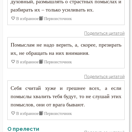
духовный, размышлять о страстных помыслах и
Совесть
разбирать их – только усиливать их.
Совет
В избранное
Первоисточник
Сокрушение
Поделиться цитатой
Сон
Помыслам не надо верить, а, скорее, презирать
их, не обращать на них внимания.
Спасение
В избранное
Первоисточник
Сплетни
Поделиться цитатой
Спокойствие
Себя считай хуже и грешнее всех, а если
помыслы хвалить тебя будут, то не слушай этих
Спор
помыслов, они от врага бывают.
Справедливость
В избранное
Первоисточник
Ссора
О прелести