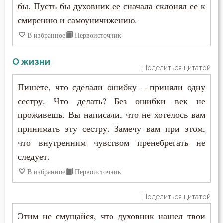
бы. Пусть бы духовник ее сначала склонял ее к
Уныние
смирению и самоуничижению.
Утешение
В избранное
Первоисточник
Учёба
О жизни
Поделиться цитатой
Храм
Пишете, что сделали ошибку – приняли одну
Царство небесное
сестру. Что делать? Без ошибки век не
проживешь. Вы написали, что не хотелось вам
Целомудрие
принимать эту сестру. Замечу вам при этом,
что внутренним чувством пренебрегать не
Церковь
следует.
Человекоугодие
В избранное
Первоисточник
Чистота
Поделиться цитатой
Чтение
Этим не смущайся, что духовник нашел твои