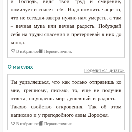
и Господь, видя твой труд и смирение,
Молчание
Иустин (Попович)
помилует и спасет тебя. Надо помнить чаще то,
Монастырь
что не сегодня-завтра нужно нам умереть, а там
Иустин Философ
– вечная мука или вечная радость. Побуждай
Монах
себя на труды спасения и претерпевай в них до
Каллист Ангеликуд
Мужество
конца.
Киприан Карфагенский
В избранное
Первоисточник
Мысли
Кирилл Александрийский
О мыслях
Надежда
Поделиться цитатой
Кирилл Иерусалимский
Наказание
Ты удивляешься, что как только отправишь ко
Климент Римский
мне, грешному, письмо, то, еще не получив
Насмешка
ответа, ощущаешь мир душевный и радость. –
Лев Великий
Таково свойство откровения. Так об этом
Начальство
Лев Оптинский (Наголкин)
написано и у преподобного аввы Дорофея.
Нерадение
В избранное
Первоисточник
Лука (Войно-Ясенецкий)