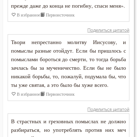
Священники
прежде даже до конца не погибну, спаси меня».
В избранное
Первоисточник
Священное Писание
Поделиться цитатой
Сердце
Твори непрестанно молитву Иисусову, и
Скорбь
помыслы разные отойдут. Если бы пришлось с
помыслами бороться до смерти, то тогда борьба
Слезы
зачлась бы за мученичество. Если бы не было
Смертная память
никакой борьбы, то, пожалуй, подумала бы, что
ты уже святая, а это было бы хуже всего.
Смерть
В избранное
Первоисточник
Смех
Поделиться цитатой
Смирение
В страстных и греховных помыслах не должно
Соблазн
разбираться, но употреблять против них меч