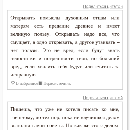
Нищета
Поделиться цитатой
Макарий Великий
Обида
Открывать помыслы духовным отцам или
Макарий Оптинский (Иванов)
матерям есть предание древнее и имеет
Обличение
великую пользу. Открывать надо все, что
Максим Грек
Одежда
смущает, а одно открывать, а другое утаивать –
Максим Исповедник
нет пользы. Это не вред, если будут знать
Оправдание себя
недостатки и погрешности твои, но больший
Марк Подвижник
вред, если хвалить тебя будут или считать за
Оскорбление
Марк Эфесский
исправную.
Отчаяние
В избранное
Первоисточник
Мефодий Олимпийский
Очищение
Поделиться цитатой
Митрофан Воронежский
Плач
Пишешь, что уже не хотела писать ко мне,
Моисей Оптинский (Путилов)
грешному, до тех пор, пока не научишься делом
Плоть
выполнять мои советы. Но как же это с делом-
Нектарий Оптинский (Тихонов)