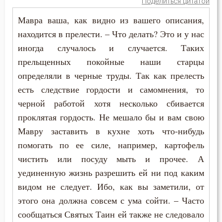
Поделиться цитатой
Страсть
Мавра ваша, как видно из вашего описания,
Страх
находится в прелести. – Что делать? Это и у нас
иногда случалось и случается. Таких
Стыд
прельщенных покойные наши старцы
определяли в черные труды. Так как прелесть
Суета
есть следствие гордости и самомнения, то
Счастье
черной работой хотя несколько сбивается
проклятая гордость. Не мешало бы и вам свою
Тело
Мавру заставить в кухне хоть что-нибудь
Терпение
помогать по ее силе, например, картофель
чистить или посуду мыть и прочее. А
Тщеславие
уединенную жизнь разрешить ей ни под каким
видом не следует. Ибо, как вы заметили, от
Умерший
этого она должна совсем с ума сойти. – Часто
Умиление
сообщаться Святых Таин ей также не следовало