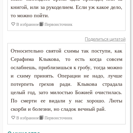
Страсть
книгой, или за рукоделием. Если уж какое дело,
то можно пойти.
Страх
В избранное
Первоисточник
Стыд
Поделиться цитатой
Суета
Относительно святой схимы так поступи, как
Счастье
Серафима Клыкова, то есть когда совсем
ослабнешь, приблизишься к гробу, тогда можно
Тело
и схиму принять. Операции не надо, лучше
потерпеть грехов ради. Клыкова страдала
Терпение
целый год, зато милостью Божией очистилась.
Тщеславие
По смерти ее видали у нас хорошо. Люты
скорби и болезни, но сладок вечный рай.
Умерший
В избранное
Первоисточник
Умиление