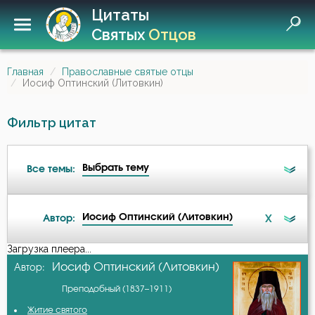
Цитаты
Святых
Отцов
Главная
Православные святые отцы
Иосиф Оптинский (Литовкин)
Фильтр цитат
Выбрать тему
Все темы:
Иосиф Оптинский (Литовкин)
X
Автор:
Ад
Загрузка плеера...
А-я
Иосиф Оптинский (Литовкин)
Автор:
Бдение
Преподобный (1837–1911)
Авва Дорофей
Беседа
Житие святого