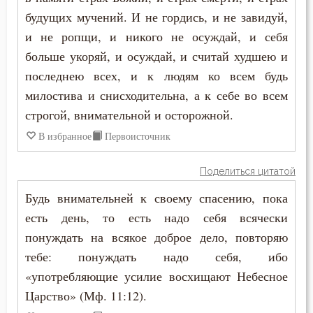
Григорий Нисский
будущих мучений. И не гордись, и не завидуй,
Врач
и не ропщи, и никого не осуждай, и себя
Григорий Палама
больше укоряй, и осуждай, и считай худшею и
Время
последнею всех, и к людям ко всем будь
Григорий Синаит
Гнев
милостива и снисходительна, а к себе во всем
Григорий Чудотворец
строгой, внимательной и осторожной.
Гордость
В избранное
Первоисточник
Диадох
Гость
Димитрий Ростовский
Поделиться цитатой
Грех
Будь внимательней к своему спасению, пока
Дионисий Ареопагит
есть день, то есть надо себя всячески
Дело
Епифаний Кипрский
понуждать на всякое доброе дело, повторяю
Деньги
тебе: понуждать надо себя, ибо
Ерм
«употребляющие усилие восхищают Небесное
Друг
Царство» (Мф. 11:12).
Ефрем Сирин
Духовная жизнь