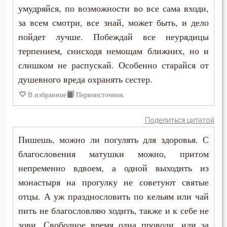
Совесть
умудряйся, по возможности во все сама входи,
за всем смотри, все знай, может быть, и дело
Совет
пойдет лучше. Побеждай все неурядицы
терпением, снисходя немощам ближних, но и
Сокрушение
слишком не распускай. Особенно старайся от
Сон
душевного вреда охранять сестер.
В избранное
Первоисточник
Спасение
Сплетни
Поделиться цитатой
Пишешь, можно ли погулять для здоровья. С
Спокойствие
благословения матушки можно, притом
Спор
непременно вдвоем, а одной выходить из
монастыря на прогулку не советуют святые
Справедливость
отцы. А уж празднословить по кельям или чай
пить не благословляю ходить, также и к себе не
Ссора
зови. Свободное время одна проводи, или за