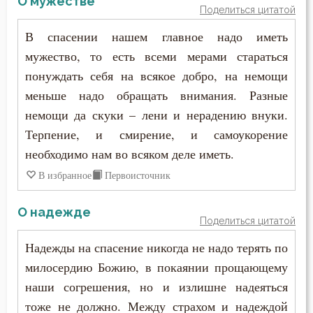
О мужестве
Поделиться цитатой
Уныние
В спасении нашем главное надо иметь
Утешение
мужество, то есть всеми мерами стараться
понуждать себя на всякое добро, на немощи
Учёба
меньше надо обращать внимания. Разные
Храм
немощи да скуки – лени и нерадению внуки.
Терпение, и смирение, и самоукорение
Царство небесное
необходимо нам во всяком деле иметь.
Целомудрие
В избранное
Первоисточник
Церковь
О надежде
Поделиться цитатой
Человекоугодие
Надежды на спасение никогда не надо терять по
Чистота
милосердию Божию, в покаянии прощающему
наши согрешения, но и излишне надеяться
Чтение
тоже не должно. Между страхом и надеждой