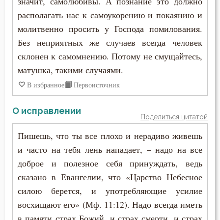
значит, самолюбивы. А познание это должно
Антоний Великий
располагать нас к самоукорению и покаянию и
Болезнь
молитвенно просить у Господа помилования.
Антоний Оптинский (Путилов)
Борьба
Без неприятных же случаев всегда человек
Арсений Великий
склонен к самомнению. Потому не смущайтесь,
Брак
матушка, такими случаями.
Афанасий (Сахаров)
В избранное
Первоисточник
Будущее
Афанасий Великий
Вера
О исправлении
Поделиться цитатой
Варнава
Власть
Пишешь, что ты все плохо и нерадиво живешь
Варсонофий Оптинский (Плиханков)
и часто на тебя лень нападает, – надо на все
Воздаяние
доброе и полезное себя принуждать, ведь
Василий Великий
Воздержание
сказано в Евангелии, что «Царство Небесное
Григорий Богослов
силою берется, и употребляющие усилие
Воля
восхищают его» (Мф. 11:12). Надо всегда иметь
Григорий Великий (Двоеслов)
в памяти страх Божий, и страх смерти, и страх
Воля Божия