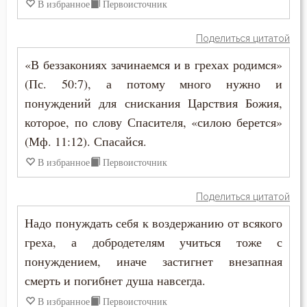
В избранное
Первоисточник
Зосима Палестинский
Душа
Поделиться цитатой
Иаков Низибийский
Еда
«В беззакониях зачинаемся и в грехах родимся»
Игнатий Антиохийский
(Пс. 50:7), а потому много нужно и
Елеосвящение
понуждений для снискания Царствия Божия,
Игнатий Брянчанинов
которое, по слову Спасителя, «силою берется»
Ересь
Иероним Стридонский
(Мф. 11:12). Спасайся.
Жизнь
В избранное
Первоисточник
Иларион Оптинский (Пономарёв)
Зависть
Поделиться цитатой
Илия Екдик
Здоровье
Надо понуждать себя к воздержанию от всякого
Иоанн (Максимович)
греха, а добродетелям учиться тоже с
Злопамятство
понуждением, иначе застигнет внезапная
Иоанн Дамаскин
Искушение
смерть и погибнет душа навсегда.
Иоанн Златоуст
В избранное
Первоисточник
Исповедь