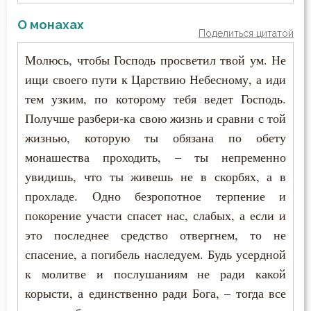
Раздражительность
Феодор Студит
О монахах
Поделиться цитатой
Рай
Феодор Эдесский
Молюсь, чтобы Господь просветил твой ум. Не
Рассеянность
ищи своего пути к Царствию Небесному, а иди
Феодорит Кирский
тем узким, по которому тебя ведет Господь.
Рассуждение
Получше разбери-ка свою жизнь и сравни с той
Феолипт Филадельфийский
Родители
жизнью, которую ты обязана по обету
Феофан Затворник
монашества проходить, – ты непременно
Ропот
увидишь, что ты живешь не в скорбях, а в
Феофил Антиохийский
Самомнение
прохладе. Одно безропотное терпение и
Феофилакт Болгарский
покорение участи спасет нас, слабых, а если и
Самоубийство
это последнее средство отвергнем, то не
Филарет Московский (Дроздов)
спасение, а погибель наследуем. Будь усердной
Свобода воли
к молитве и послушаниям не ради какой
Филофей Синайский
Святость
корысти, а единственно ради Бога, – тогда все