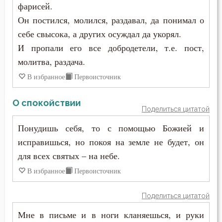
Нищета
фарисей.
Макарий Великий
Он постился, молился, раздавал, да понимал о
Обида
себе свысока, а других осуждал да укорял.
Макарий Оптинский (Иванов)
Обличение
И пропали его все добродетели, т.е. пост,
Максим Грек
молитва, раздача.
Одежда
В избранное
Первоисточник
Максим Исповедник
Оправдание себя
О спокойствии
Марк Подвижник
Поделиться цитатой
Оскорбление
Марк Эфесский
Понудишь себя, то с помощью Божией и
Отчаяние
исправишься, но покоя на земле не будет, он
Мефодий Олимпийский
для всех святых – на небе.
Очищение
Митрофан Воронежский
В избранное
Первоисточник
Плач
Моисей Оптинский (Путилов)
Поделиться цитатой
Плоть
Мне в письме и в ноги кланяешься, и руки
Нектарий Оптинский (Тихонов)