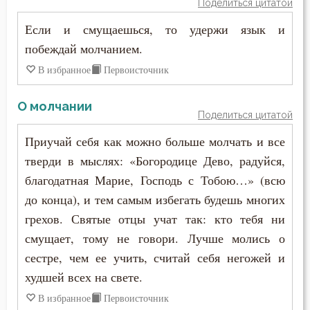
Поделиться цитатой
Празднословие
Пимен Великий
Если и смущаешься, то удержи язык и
Праздность
побеждай молчанием.
Поликарп Смирнский
Прелесть
В избранное
Первоисточник
Серафим Саровский
Причастие
О молчании
Силуан Афонский
Поделиться цитатой
Промысел Божий
Приучай себя как можно больше молчать и все
Симеон Благоговейный
тверди в мыслях: «Богородице Дево, радуйся,
Прошение
Симеон Новый Богослов
благодатная Марие, Господь с Тобою…» (всю
Прощение
до конца), и тем самым избегать будешь многих
Симеон Солунский
грехов. Святые отцы учат так: кто тебя ни
Пьянство
смущает, тому не говори. Лучше молись о
Тихон Задонский
Работа
сестре, чем ее учить, считай себя негожей и
Фалассий Ливийский
худшей всех на свете.
Радость
В избранное
Первоисточник
Феогност