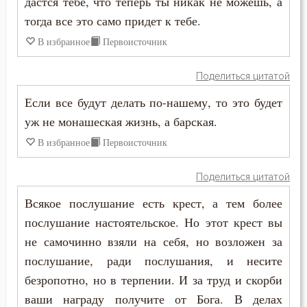
дастся тебе, что теперь ты никак не можешь, а
Священники
тогда все это само придет к тебе.
Священное Писание
В избранное
Первоисточник
Сердце
Поделиться цитатой
Скорбь
Если все будут делать по-нашему, то это будет
уж не монашеская жизнь, а барская.
Слезы
В избранное
Первоисточник
Смертная память
Поделиться цитатой
Смерть
Всякое послушание есть крест, а тем более
послушание настоятельское. Но этот крест вы
Смех
не самочинно взяли на себя, но возложен за
Смирение
послушание, ради послушания, и несите
безропотно, но в терпении. И за труд и скорби
Соблазн
ваши награду получите от Бога. В делах