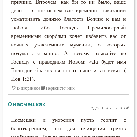
причине. Впрочем, как бы то ни было, ваше
дело – в постигшем вас временно наказании
усматривать должно благость Божию к вам и
любовь. Ибо Господь Премилосердый
временными скорбями хочет избавить вас от
вечных ужаснейших мучений, о которых
подумать страшно. А потому взывайте ко
Господу с праведным Иовом: «Да будет имя
Господне благословенно отныне и до века» (
Иов 1:21).
В избранное
Первоисточник
О насмешках
Поделиться цитатой
Насмешки и укорения пусть терпит с
благодарением, это для очищения грехов
необходимо. Только пусть не осуждает никого.