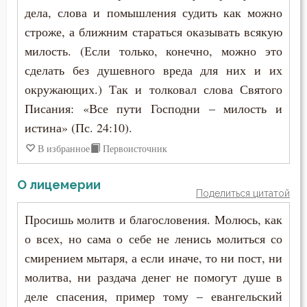
Молчание
дела, слова и помышления судить как можно
Иустин (Попович)
строже, а ближним стараться оказывать всякую
Монастырь
Иустин Философ
милость. (Если только, конечно, можно это
Монах
сделать без душевного вреда для них и их
Каллист Ангеликуд
окружающих.) Так и толковал слова Святого
Мужество
Писания: «Все пути Господни – милость и
Киприан Карфагенский
Мысли
истина» (Пс. 24:10).
Кирилл Александрийский
В избранное
Первоисточник
Надежда
Кирилл Иерусалимский
О лицемерии
Наказание
Поделиться цитатой
Климент Римский
Насмешка
Просишь молитв и благословения. Молюсь, как
Лев Великий
о всех, но сама о себе не ленись молиться со
Начальство
смирением мытаря, а если иначе, то ни пост, ни
Лев Оптинский (Наголкин)
молитва, ни раздача денег не помогут душе в
Нерадение
деле спасения, пример тому – евангельский
Лука (Войно-Ясенецкий)