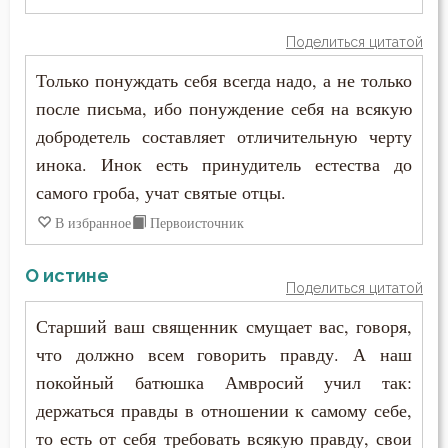
Иоанн Карпафский
Поделиться цитатой
Исправление
Иоанн Кассиан Римлянин
Только понуждать себя всегда надо, а не только
Истина
после письма, ибо понуждение себя на всякую
Иоанн Кронштадтский
добродетель составляет отличительную черту
Кротость
Иоанн Лествичник
инока. Инок есть принудитель естества до
Лень
самого гроба, учат святые отцы.
Иоанн Мосх
В избранное
Первоисточник
Лицемерие
Иосиф Оптинский (Литовкин)
Ложь
О истине
Поделиться цитатой
Ириней Лионский
Любовь
Старший ваш священник смущает вас, говоря,
Исаак Сирин Ниневийский
что должно всем говорить правду. А наш
Милостыня
покойный батюшка Амвросий учил так:
Исидор Пелусиот
Молитва
держаться правды в отношении к самому себе,
Исихий Иерусалимский
то есть от себя требовать всякую правду, свои