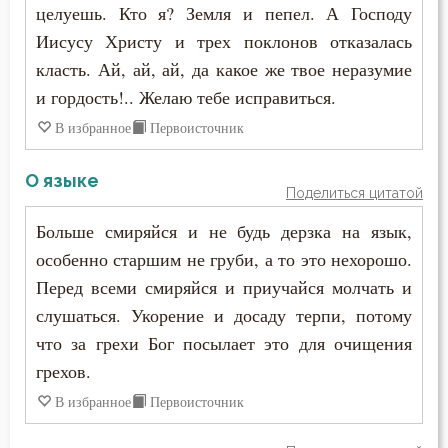
Подвиг
целуешь. Кто я? Земля и пепел. А Господу
Никита Стифат
Иисусу Христу и трех поклонов отказалась
Подготовка к смерти
класть. Ай, ай, ай, да какое же твое неразумие
Никифор Уединенник
и гордость!.. Желаю тебе исправиться.
Познание себя
Никодим Святогорец
В избранное
Первоисточник
Покаяние
Николай Сербский
О языке
Поклон
Поделиться цитатой
Никон Оптинский (Беляев)
Больше смиряйся и не будь дерзка на язык,
Помощь Божия
Нил Синайский
особенно старшим не груби, а то это нехорошо.
Послушание
Перед всеми смиряйся и приучайся молчать и
Нил Сорский
слушаться. Укорение и досаду терпи, потому
Пост
что за грехи Бог посылает это для очищения
Паисий (Величковский)
Похвала
грехов.
Петр Дамаскин
В избранное
Первоисточник
Праздник
Петр Московский