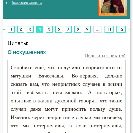
Творения святого
Авва Исайя (Скитский)
Бесстрастие
Авва Феона
Бесы
«
»
(current)
1
2
3
4
5
6
7
8
9
…
11
12
Авва Филимон
Благоговение
Цитаты:
Аврелий Августин
Благодарность
О искушениях
Поделиться цитатой
Амвросий Медиоланский
Благодать
Скорбите еще, что получили неприятности от
Амвросий Оптинский (Гренков)
матушки Вячеславы. Во-первых, должно
Благочестие
сказать вам, что неприятных случаев в жизни
Амфилохий Иконийский
Ближний
этой избежать невозможно. А во-вторых,
Анастасий Антиохийский
опытные в жизни духовной говорят, что такие
Блуд
случаи даже могут приносить пользу душе.
Анастасий Синаит
Именно: через неприятные случаи мы познаем,
Богатство
что мы нетерпеливы, а если нетерпеливы,
Анатолий Оптинский (Зерцалов)
Богоугождение