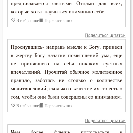
предписывается святыми Отцами для всех,
Прощение
которые хотят научиться вниманию себе.
Пьянство
В избранное
Первоисточник
Работа
Поделиться цитатой
Разум
Проснувшись- направь мысли к Богу, принеси
в жертву Богу начатки помышлений ума, еще
Рай
не принявшего на себя никаких суетных
Раскаяние
впечатлений. Прочитай обычное молитвенное
правило, заботясь не столько о количестве
Рассеянность
молитвословий, сколько о качестве их, то есть о
том, чтобы они были совершены со вниманием.
Ревность по Богу
В избранное
Первоисточник
Ропот
Поделиться цитатой
Роскошь
Чем более будешь погружаться в