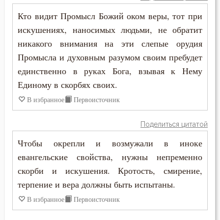
Унижение
Кто видит Промысл Божий оком веры, тот при
искушениях, наносимых людьми, не обратит
Уныние
никакого внимания на эти слепые орудия
Промысла и духовным разумом своим пребудет
Утешение
единственно в руках Бога, взывая к Нему
Храм
Единому в скорбях своих.
В избранное
Первоисточник
Христос
Хула
Поделиться цитатой
Чтобы окрепли и возмужали в иноке
Царство небесное
евангельские свойства, нужны непременно
Целомудрие
скорби и искушения. Кротость, смирение,
терпение и вера должны быть испытаны.
Церковь
В избранное
Первоисточник
Человек