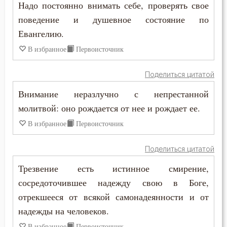
Надо постоянно внимать себе, проверять свое
Скромность
поведение и душевное состояние по
Слава
Евангелию.
В избранное
Первоисточник
Славолюбие
Поделиться цитатой
Слезы
Внимание неразлучно с непрестанной
Служение Богу
молитвой: оно рождается от нее и рождает ее.
Смертная память
В избранное
Первоисточник
Смерть
Поделиться цитатой
Трезвение есть истинное смирение,
Смерть душевная
сосредоточившее надежду свою в Боге,
Смирение
отрекшееся от всякой самонадеянности и от
надежды на человеков.
Смысл жизни
В избранное
Первоисточник