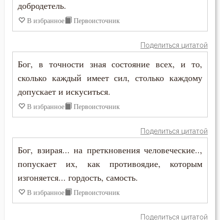
добродетель.
Счастье
В избранное
Первоисточник
Таинство
Поделиться цитатой
Творения святых
Бог, в точности зная состояние всех, и то,
сколько каждый имеет сил, столько каждому
Тело
допускает и искуситься.
Терпение
В избранное
Первоисточник
Трезвение
Поделиться цитатой
Троица
Бог, взирая... на преткновения человеческие..,
попускает их, как противоядие, которым
Тщеславие
изгоняется... гордость, самость.
Ум
В избранное
Первоисточник
Умиление
Поделиться цитатой