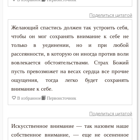
Соблазн
Поделиться цитатой
Совершенство
Желающий спастись должен так устроить себя,
Совесть
чтобы он мог сохранять внимание к себе не
только в уединении, но и при любой
Совет
рассеянности, в которую он иногда против воли
вовлекается обстоятельствами. Страх Божий
Созерцание
пусть превозможет на весах сердца все прочие
Сокрушение
ощущения, тогда легко будет сохранять
внимание к себе.
Сомнение
В избранное
Первоисточник
Сон
Поделиться цитатой
Сострадание
Искусственное внимание — так назовем наше
Спасение
собственное внимание, — еще не осененное