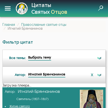
Цитаты
Святых
Отцов
Главная
Православные святые отцы
Игнатий Брянчанинов
Фильтр цитат
Выбрать тему
Все темы:
Игнатий Брянчанинов
X
Автор:
Ад
Загрузка плеера...
А-я
Игнатий Брянчанинов
Автор:
Ангел
Святитель (1807–1867)
Авва Дорофей
Антихрист
Житие святого