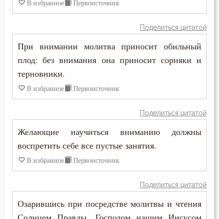
В избранное
Первоисточник
Печаль по Богу
Феодор Студит
Плач
Поделиться цитатой
Феодор Эдесский
При внимании молитва приносит обильный
Плоть
плод: без внимания она приносит сорняки и
Феодорит Кирский
Подвиг
терновники.
Феолипт Филадельфийский
В избранное
Первоисточник
Подвижничество
Феофан Затворник
Поделиться цитатой
Познание себя
Феофил Антиохийский
Желающие научиться вниманию должны
Покаяние
воспретить себе все пустые занятия.
Феофилакт Болгарский
Поклон
В избранное
Первоисточник
Филарет Московский (Дроздов)
Последние времена
Поделиться цитатой
Филофей Синайский
Озарившись при посредстве молитвы и чтения
Послушание
Солнцем Правды, Господом нашим Иисусом