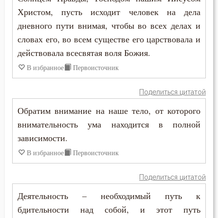
Пост
Христом, пусть исходит человек на дела
дневного пути внимая, чтобы во всех делах и
Похвала
словах его, во всем существе его царствовала и
Похоть
действовала всесвятая воля Божия.
В избранное
Первоисточник
Почитание Бога
Поделиться цитатой
Прелесть
Обратим внимание на наше тело, от которого
Привычки
внимательность ума находится в полной
зависимости.
Причастие
В избранное
Первоисточник
Промысел Божий
Поделиться цитатой
Проповеди
Деятельность – необходимый путь к
Прошение
бдительности над собой, и этот путь