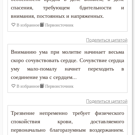
Закон Божий
спасения, требующем бдительности и
Иустин (Попович)
Заповеди
внимания, постоянных и напряженных.
Иустин Философ
В избранное
Первоисточник
Зло
Каллист Ангеликуд
Поделиться цитатой
Злопамятство
Киприан Карфагенский
Вниманию ума при молитве начинает весьма
Знание
скоро сочувствовать сердце. Сочувствие сердца
Кирилл Александрийский
уму мало-помалу начнет переходить в
Искушение
Кирилл Иерусалимский
соединение ума с сердцем...
Исповедь
В избранное
Первоисточник
Климент Римский
Исправление
Поделиться цитатой
Лев Великий
Истина
Трезвение непременно требует физического
Лев Оптинский (Наголкин)
спокойствия крови, доставляемого
Католицизм
первоначально благоразумным воздержанием.
Лука (Войно-Ясенецкий)