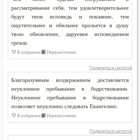
Самолюбие
рассматривание себя, тем удовлетворительнее
будут твои исповедь и покаяние, тем
Самомнение
ощутительнее и обильнее прольется в душу
Самоубийство
твою обновление, даруемое исповеданием
грехов.
Свобода
В избранное
Первоисточник
Свобода воли
Поделиться цитатой
Святость
Благоразумным воздержанием доставляется
неуклонное пребывание в бодрствовании.
Священники
Неуклонное пребывание в бодрствовании
Священное Писание
позволяет неуклонно следовать Евангелию.
В избранное
Первоисточник
Сердце
Скорбь
Поделиться цитатой