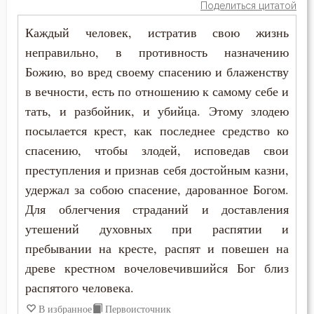
Поделиться цитатой
Человекоугодие
Каждый человек, истратив свою жизнь
неправильно, в противность назначению
Чистота
Божию, во вред своему спасению и блаженству
Чревоугодие
в вечности, есть по отношению к самому себе и
тать, и разбойник, и убийца. Этому злодею
Чтение
посылается крест, как последнее средство ко
Чудо
спасению, чтобы злодей, исповедав свои
преступления и признав себя достойным казни,
Язык
удержал за собою спасение, дарованное Богом.
Для облегчения страданий и доставления
утешений духовных при распятии и
пребывании на кресте, распят и повешен на
древе крестном вочеловечившийся Бог близ
распятого человека.
В избранное
Первоисточник