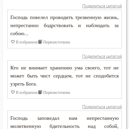
Мечта
Поделиться цитатой
Никита Стифат
Милостыня
Господь повелел проводить трезвенную жизнь,
Никифор Уединенник
непрестанно бодрствовать и наблюдать за
Мир
собою...
Никодим Святогорец
Молитва
В избранное
Первоисточник
Николай Сербский
Монастырь
Поделиться цитатой
Никон Оптинский (Беляев)
Монах
Кто не внимает хранению ума своего, тот не
Нил Синайский
может быть чист сердцем, тот не сподобится
Мудрость
узреть Бога.
Нил Сорский
Мысли
В избранное
Первоисточник
Паисий (Величковский)
Мытарство
Поделиться цитатой
Петр Дамаскин
Господь заповедал нам непрестанную
Надежда
молитвенную бдительность над собой,
Петр Московский