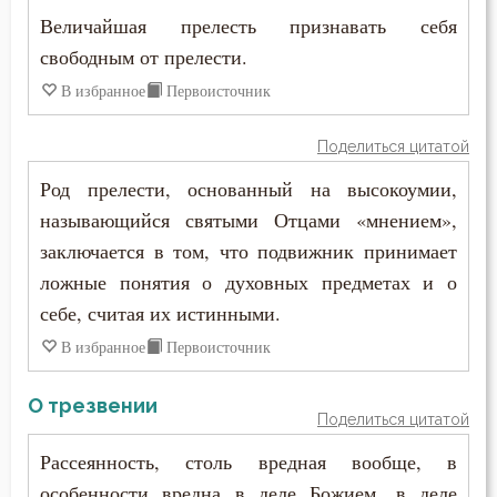
Величайшая прелесть признавать себя
Иоанн Карпафский
Душа
свободным от прелести.
Иоанн Кассиан Римлянин
В избранное
Первоисточник
Еда
Иоанн Кронштадтский
Поделиться цитатой
Елеосвящение
Иоанн Лествичник
Род прелести, основанный на высокоумии,
Ересь
называющийся святыми Отцами «мнением»,
Иоанн Мосх
заключается в том, что подвижник принимает
Женщина
Иосиф Оптинский (Литовкин)
ложные понятия о духовных предметах и о
Жизнь
себе, считая их истинными.
Ириней Лионский
В избранное
Первоисточник
Жизнь вечная
Исаак Сирин Ниневийский
Забота
О трезвении
Поделиться цитатой
Исидор Пелусиот
Загробная жизнь
Рассеянность, столь вредная вообще, в
Исихий Иерусалимский
особенности вредна в деле Божием, в деле