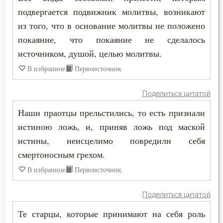
Григорий Нисский
подвергается подвижник молитвы, возникают
Ветхий Завет
из того, что в основание молитвы не положено
Григорий Палама
покаяние, что покаяние не сделалось
Вечные муки
источником, душой, целью молитвы.
Григорий Синаит
Воздаяние
В избранное
Первоисточник
Григорий Чудотворец
Воздержание
Поделиться цитатой
Диадох
Воля
Наши праотцы прельстились, то есть признали
Димитрий Ростовский
истиною ложь, и, приняв ложь под маской
Воля Божия
истины, неисцелимо повредили себя
Дионисий Ареопагит
смертоносным грехом.
Воплощение
Епифаний Кипрский
В избранное
Первоисточник
Воскресение
Ерм
Поделиться цитатой
Воскресение Христово
Ефрем Сирин
Те старцы, которые принимают на себя роль
Высокомерие