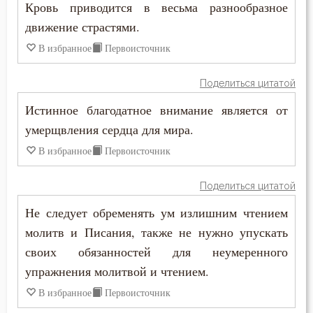
Крест
Кровь приводится в весьма разнообразное
Макарий Великий
движение страстями.
Крещение
В избранное
Первоисточник
Макарий Оптинский (Иванов)
Кротость
Максим Грек
Поделиться цитатой
Лицемерие
Истинное благодатное внимание является от
Максим Исповедник
умерщвления сердца для мира.
Ложь
Марк Подвижник
В избранное
Первоисточник
Лукавство
Марк Эфесский
Поделиться цитатой
Любовь
Мефодий Олимпийский
Не следует обременять ум излишним чтением
Любовь Божия
молитв и Писания, также не нужно упускать
Митрофан Воронежский
своих обязанностей для неумеренного
Любовь к Богу
упражнения молитвой и чтением.
Моисей Оптинский (Путилов)
Месть
В избранное
Первоисточник
Нектарий Оптинский (Тихонов)