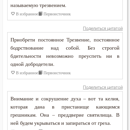
Наслаждение
называемую трезвением.
Пимен Великий
В избранное
Первоисточник
Нерадение
Поликарп Смирнский
Нечувствие
Поделиться цитатой
Серафим Саровский
Приобрети постоянное Трезвение, постоянное
Обида
бодрствование над собой. Без строгой
Силуан Афонский
Оскорбление
бдительности невозможно преуспеть ни в
Симеон Благоговейный
одной добродетели.
Осуждение
В избранное
Первоисточник
Симеон Новый Богослов
Отчаяние
Симеон Солунский
Поделиться цитатой
Падение
Внимание и сокрушение духа – вот та келия,
Тихон Задонский
которая дана в пристанище кающимся
Память
Фалассий Ливийский
грешникам. Она – преддверие святилища. В
Печаль
ней будем укрываться и запираться от греха.
Феогност