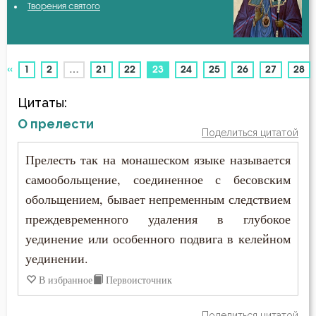
Творения святого
Авва Исайя (Скитский)
Атеизм
Авва Феона
Беда
«
(current)
1
2
…
21
22
23
24
25
26
27
28
Авва Филимон
Безмолвие
Цитаты:
Аврелий Августин
Беснование
О прелести
Поделиться цитатой
Амвросий Медиоланский
Бесстрастие
Прелесть так на монашеском языке называется
Амвросий Оптинский (Гренков)
самообольщение, соединенное с бесовским
Бесы
обольщением, бывает непременным следствием
Амфилохий Иконийский
Благоговение
преждевременного удаления в глубокое
Анастасий Антиохийский
уединение или особенного подвига в келейном
Благодарность
уединении.
Анастасий Синаит
Благодать
В избранное
Первоисточник
Анатолий Оптинский (Зерцалов)
Ближний
Поделиться цитатой