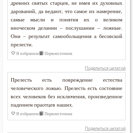
древних святых старцев, не имея их духовных
Зосима Палестинский
дарований, да ведают, что самое их намерение,
Гнев
самые мысли и понятия их о великом
Иаков Низибийский
Гордость
иноческом делании – послушании – ложные.
Игнатий Антиохийский
Они – результат самообольщения а бесовской
Господь
прелести.
Игнатий Брянчанинов
Грех
В избранное
Первоисточник
Иероним Стридонский
Девство
Поделиться цитатой
Иларион Оптинский (Пономарёв)
Прелесть есть повреждение естества
Деньги
Илия Екдик
человеческого ложью. Прелесть есть состояние
Добро
всех человеков без исключения, произведенное
Иоанн (Максимович)
падением праотцев наших.
Добродетель
Иоанн Дамаскин
В избранное
Первоисточник
Дух Святой
Иоанн Златоуст
Поделиться цитатой
Духовная жизнь