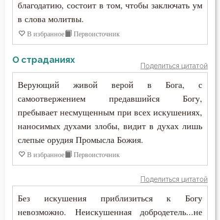
благодатию, состоит в том, чтобы заключать ум
Спаситель
в слова молитвы.
Спокойствие
В избранное
Первоисточник
Справедливость
О страданиях
Поделиться цитатой
Сребролюбие
Верующий живой верой в Бога, с
самоотвержением предавшийся Богу,
Страдание
пребывает несмущенным при всех искушениях,
Страсть
наносимых духами злобы, видит в духах лишь
слепые орудия Промысла Божия.
Страх Божий
В избранное
Первоисточник
Страх смерти
Поделиться цитатой
Страшный суд
Без искушения приблизиться к Богу
Стыд
невозможно. Неискушенная добродетель...не