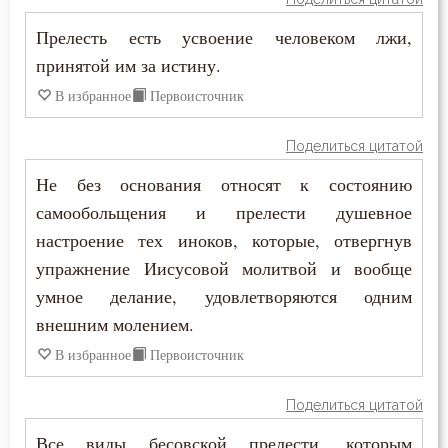
Антоний Великий
Прелесть есть усвоение человеком лжи,
Блуд
принятой им за истину.
Антоний Оптинский (Путилов)
Бог
В избранное
Первоисточник
Арсений Великий
Богатство
Поделиться цитатой
Афанасий (Сахаров)
Богопознание
Не без основания относят к состоянию
Афанасий Великий
самообольщения и прелести душевное
Богородица
настроение тех иноков, которые, отвергнув
Варнава
Богоугождение
упражнение Иисусовой молитвой и вообще
Варсонофий Оптинский (Плиханков)
умное делание, удовлетворяются одним
Болезнь
внешним молением.
Василий Великий
Борьба
В избранное
Первоисточник
Григорий Богослов
Будущее
Поделиться цитатой
Григорий Великий (Двоеслов)
Все виды бесовской прелести, которым
Вера