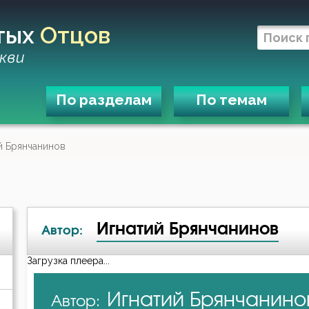
тых
Отцов
кви
По разделам
По темам
й Брянчанинов
Игнатий Брянчанинов
Автор:
Загрузка плеера...
А-я
Игнатий Брянчанино
Автор:
Авва Дорофей