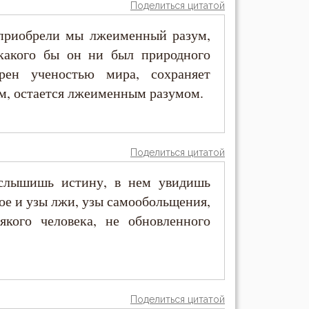
Поделиться цитатой
 приобрели мы лжеименный разум,
 какого бы он ни был природного
рен ученостью мира, сохраняет
ем, остается лжеименным разумом.
Поделиться цитатой
услышишь истину, в нем увидишь
вое и узы лжи, узы самообольщения,
кого человека, не обновленного
Поделиться цитатой