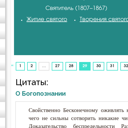
Святитель (1807–1867)
Авва Исайя (Скитский)
Житие святого
Творения святог
Авва Феона
Авва Филимон
Аврелий Августин
«
(current)
1
2
…
27
28
29
30
31
3
Амвросий Медиоланский
Цитаты:
О Богопознании
Амвросий Оптинский (Гренков)
Свойственно Бесконечному оживлять 
Амфилохий Иконийский
чего не сильны сотворить никакие чи
Доказательство беспредельности Ра
Анастасий Антиохийский