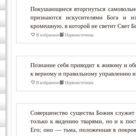
Исидор Пелусиот
Покушающиеся вторгнуться самовольно
признаются искусителями Бога и и
Исихий Иерусалимский
кромешную, в которой не светит Свет Б
В избранное
Первоисточник
Иустин (Попович)
Иустин Философ
Познание себя приводит к живому и о
Каллист Ангеликуд
к верному и правильному управлению и
В избранное
Первоисточник
Киприан Карфагенский
Кирилл Александрийский
Совершенство существа Божия служит
Кирилл Иерусалимский
только к видению тварями, но и к по
Его; оно — тьма, положенная в покров
Климент Римский