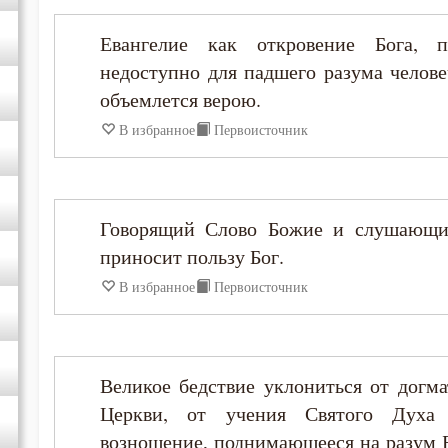
Евангелие как откровение Бога, п
Варсонофий Оптинский (Плиханков)
недоступно для падшего разума челов
Василий Великий
объемлется верою.
В избранное
Первоисточник
Григорий Богослов
Григорий Великий (Двоеслов)
Говорящий Слово Божие и слушающий
приносит пользу Бог.
Григорий Нисский
В избранное
Первоисточник
Григорий Палама
Григорий Синаит
Великое бедствие уклониться от догма
Церкви, от учения Святого Духа 
Григорий Чудотворец
возношение, поднимающееся на разум Б