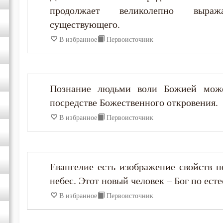
продолжает великолепно выраж
существующего.
Анастасий Синаит
В избранное
Первоисточник
Анатолий Оптинский (Зерцалов)
Антоний Великий
Познание людьми воли Божией може
посредстве Божественного откровения.
Антоний Оптинский (Путилов)
В избранное
Первоисточник
Арсений Великий
Афанасий (Сахаров)
Евангелие есть изображение свойств н
небес. Этот новый человек – Бог по есте
Афанасий Великий
В избранное
Первоисточник
Варнава