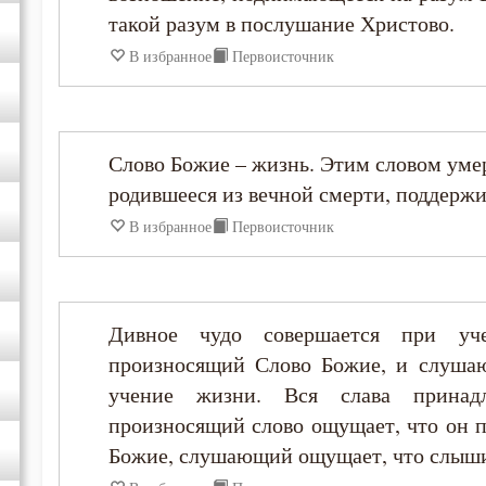
такой разум в послушание Христово.
Диадох
В избранное
Первоисточник
Димитрий Ростовский
Дионисий Ареопагит
Слово Божие – жизнь. Этим словом уме
родившееся из вечной смерти, поддерж
Епифаний Кипрский
В избранное
Первоисточник
Ерм
Дивное чудо совершается при уче
Ефрем Сирин
произносящий Слово Божие, и слуша
учение жизни. Вся слава принад
Зосима Палестинский
произносящий слово ощущает, что он п
Божие, слушающий ощущает, что слыши
Иаков Низибийский