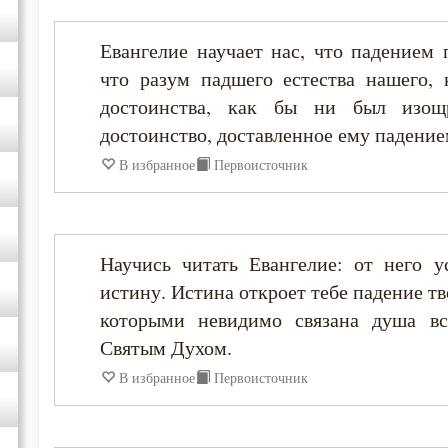
Иоанн Карпафский
Евангелие научает нас, что падением
Иоанн Кассиан Римлянин
что разум падшего естества нашего,
достоинства, как бы ни был изощ
Иоанн Кронштадтский
достоинство, доставленное ему падени
В избранное
Первоисточник
Иоанн Лествичник
Иоанн Мосх
Научись читать Евангелие: от него 
истину. Истина откроет тебе падение т
Иосиф Оптинский (Литовкин)
которыми невидимо связана душа вся
Святым Духом.
Ириней Лионский
В избранное
Первоисточник
Исаак Сирин Ниневийский