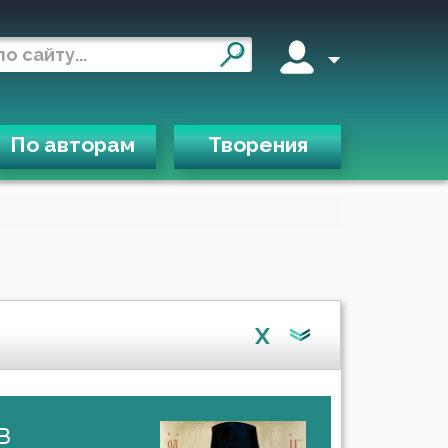
По авторам
Творения
X
в