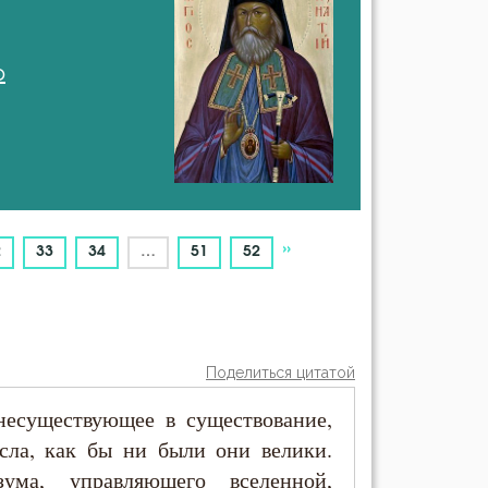
о
»
2
33
34
…
51
52
Поделиться цитатой
несуществующее в существование,
сла, как бы ни были они велики.
зума, управляющего вселенной,