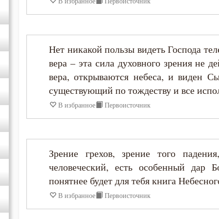
В избранное
Первоисточник
Игнатий Антиохийский
Игнатий Брянчанинов
Нет никакой пользы видеть Господа тел
вера – эта сила духовного зрения не де
Иероним Стридонский
вера, открываются небеса, и виден С
существующий по тождеству и все исп
Иларион Оптинский (Пономарёв)
В избранное
Первоисточник
Илия Екдик
Иоанн (Максимович)
Зрение грехов, зрение того падения
человеческий, есть особенный дар Б
Иоанн Дамаскин
понятнее будет для тебя книга Небесног
В избранное
Первоисточник
Иоанн Златоуст