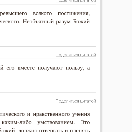
Поделиться цитатой
ревысшего всякого постижения,
еческого. Необъятный разум Божий
Поделиться цитатой
 его вместе получают пользу, а
Поделиться цитатой
тического и нравственного учения
каким-либо умствованием. Это
ожий, должно отвергать и пленять