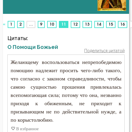
Беседа
Авва Феона
Бесы
«
(current)
1
2
…
9
10
11
12
13
14
15
16
Авва Филимон
Благодарность
Цитаты:
Аврелий Августин
Благодать
О Помощи Божьей
Поделиться цитатой
Амвросий Медиоланский
Благоразумие
Желающему воспользоваться непрепобедимою
Амвросий Оптинский (Гренков)
помощию надлежит просить чего-либо такого,
Благочестие
что согласно с законом справедливости, чтобы
Амфилохий Иконийский
Ближний
самою сущностью прошения привлекалась
Анастасий Антиохийский
всепомогающая сила; потому что она, незванно
Блуд
приходя к обиженным, не приходит к
Анастасий Синаит
призывающим не по действительной нужде, а
Бог
по корыстолюбию.
Анатолий Оптинский (Зерцалов)
Богатство
В избранное