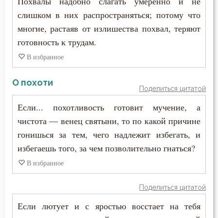
Похвалы надобно слагать умеренно и не
Пимен Великий
слишком в них распространяться; потому что
Надежда
многие, растаяв от излишества похвал, теряют
Поликарп Смирнский
Наказание
готовность к трудам.
Серафим Саровский
В избранное
Намерение
Силуан Афонский
О похоти
Наслаждение
Поделиться цитатой
Симеон Благоговейный
Насмешка
Если... похотливость готовит мучение, а
Симеон Новый Богослов
чистота — венец святыни, то по какой причине
Начальство
гонишься за тем, чего надлежит избегать, и
Симеон Солунский
избегаешь того, за чем позволительно гнаться?
Ненависть
Тихон Задонский
В избранное
Обида
Фалассий Ливийский
Поделиться цитатой
Обличение
Если лютует и с яростью восстает на тебя
Феогност
Общение