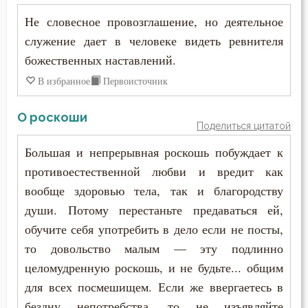
Сладострастие
Не словесное провозглашение, но деятельное
Слезы
служение дает в человеке видеть ревнителя
божественных наставлений.
Смерть
В избранное
Первоисточник
Смерть душевная
О роскоши
Смирение
Поделиться цитатой
Большая и непрерывная роскошь побуждает к
Смысл жизни
противоестественной любви и вредит как
Снисхождение
вообще здоровью тела, так и благородству
души. Потому перестаньте предаваться ей,
Соблазн
обучите себя употребить в дело если не посты,
то довольство малым — эту подлинно
Совершенство
целомудренную роскошь, и не будьте... общим
Совесть
для всех посмешищем. Если же ввергаетесь в
бездну непотребства, то не изъявляйте