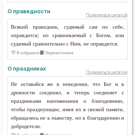
О праведности
Подготовка к смерти
Поделиться цитатой
Познание себя
Всякий праведник, судимый сам по себе,
оправдится; но сравниваемый с Богом, или
Покаяние
судимый сравнительно с Ним, не оправдится.
В избранное
Первоисточник
Помощь Божия
Порок
О праздниках
Поделиться цитатой
Последние времена
Не оставайся же в неведении, что Бог и в
древности соединял, и теперь соединяет с
Пост
праздниками напоминания о благодеяниях,
Похвала
чтобы празднующие, имея их в свежей памяти,
обращались не к пьянству, но к благодарению и
Похоть
добродетели.
Праведность