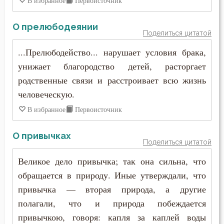
В избранное
Первоисточник
Праздник
О прелюбодеянии
Поделиться цитатой
Прелюбодеяние
...Прелюбодейство... нарушает условия брака,
унижает благородство детей, расторгает
Привычки
родственные связи и расстроивает всю жизнь
Пример
человеческую.
В избранное
Первоисточник
Причастие
Промысел Божий
О привычках
Поделиться цитатой
Проповеди
Великое дело привычка; так она сильна, что
обращается в природу. Иные утверждали, что
Пророчество
привычка — вторая природа, а другие
Прошение
полагали, что и природа побеждается
привычкою, говоря: капля за каплей воды
Прощение