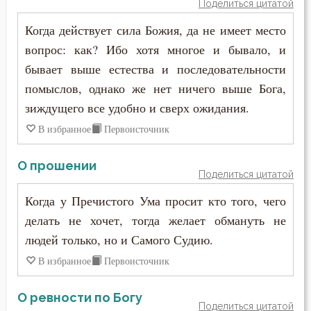
Свобода
Поделиться цитатой
Когда действует сила Божия, да не имеет место
Святость
вопрос: как? Ибо хотя многое и бывало, и
Священники
бывает выше естества и последовательности
помыслов, однако же нет ничего выше Бога,
Священное Писание
зиждущего все удобно и сверх ожидания.
Семья
В избранное
Первоисточник
Сквернословие
О прошении
Поделиться цитатой
Скорбь
Когда у Пречистого Ума просит кто того, чего
делать не хочет, тогда желает обмануть не
Скромность
людей только, но и Самого Судию.
Слава
В избранное
Первоисточник
Славолюбие
О ревности по Богу
Поделиться цитатой