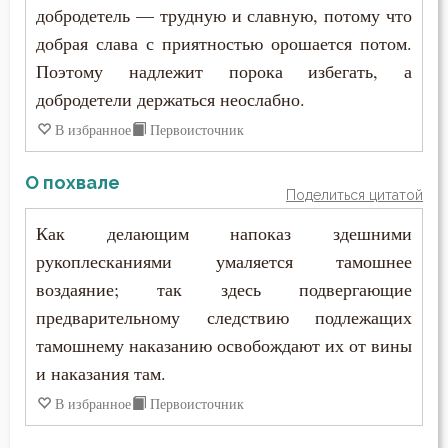
Макарий Великий
добродетель — трудную и славную, потому что
Красота
добрая слава с приятностью орошается потом.
Макарий Оптинский (Иванов)
Поэтому надлежит порока избегать, а
Крест
добродетели держаться неослабно.
Максим Грек
Крещение
В избранное
Первоисточник
Максим Исповедник
Лень
О похвале
Марк Подвижник
Поделиться цитатой
Лесть
Как делающим напоказ здешними
Марк Эфесский
Лицемерие
рукоплесканиями умаляется тамошнее
Мефодий Олимпийский
воздаяние; так здесь подвергающие
Ложь
предварительному следствию подлежащих
Митрофан Воронежский
тамошнему наказанию освобождают их от вины
Лукавство
и наказания там.
Моисей Оптинский (Путилов)
Любовь
В избранное
Первоисточник
Нектарий Оптинский (Тихонов)
Любовь к Богу