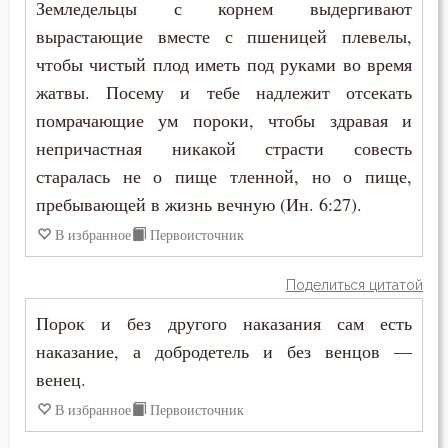
Земледельцы с корнем выдергивают
Зосима Палестинский
Гнев Божий
вырастающие вместе с пшеницей плевелы,
Иаков Низибийский
чтобы чистый плод иметь под руками во время
Гордость
жатвы. Посему и тебе надлежит отсекать
Игнатий Антиохийский
Грех
помрачающие ум пороки, чтобы здравая и
Игнатий Брянчанинов
непричастная никакой страсти совесть
Девство
старалась не о пище тленной, но о пище,
Иероним Стридонский
пребывающей в жизнь вечную (Ин. 6:27).
Дело
Иларион Оптинский (Пономарёв)
В избранное
Первоисточник
Деньги
Илия Екдик
Поделиться цитатой
Добро
Порок и без другого наказания сам есть
Иоанн (Максимович)
Добродетель
наказание, а добродетель и без венцов —
Иоанн Дамаскин
венец.
Друг
В избранное
Первоисточник
Иоанн Златоуст
Дух Святой