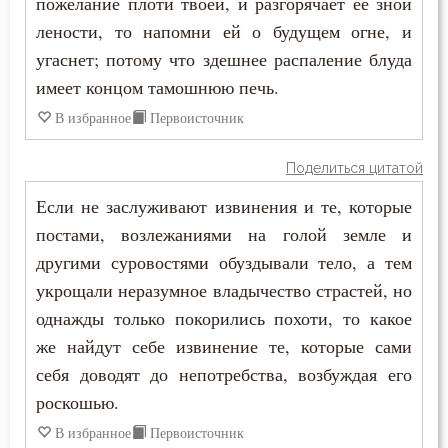
пожелание плоти твоей, и разгорячает ее зной
Феодор Студит
лености, то напомни ей о будущем огне, и
Одежда
угаснет; потому что здешнее распаление блуда
Феодор Эдесский
Осквернение
имеет концом тамошнюю печь.
Феодорит Кирский
В избранное
Первоисточник
Оскорбление
Феолипт Филадельфийский
Поделиться цитатой
Осуждение
Феофан Затворник
Если не заслуживают извинения и те, которые
Падение
постами, возлежаниями на голой земле и
Феофил Антиохийский
другими суровостями обуздывали тело, а тем
Печаль
укрощали неразумное владычество страстей, но
Феофилакт Болгарский
Плач
однажды только покорились похоти, то какое
Филарет Московский (Дроздов)
же найдут себе извинение те, которые сами
Плоть
себя доводят до непотребства, возбуждая его
Филофей Синайский
Подвиг
роскошью.
В избранное
Первоисточник
Подвижничество