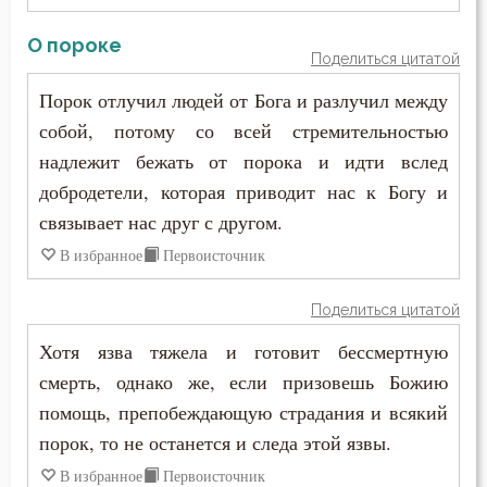
Антоний Великий
Богопознание
О пороке
Антоний Оптинский (Путилов)
Поделиться цитатой
Богородица
Порок отлучил людей от Бога и разлучил между
Арсений Великий
Богоугождение
собой, потому со всей стремительностью
Афанасий (Сахаров)
надлежит бежать от порока и идти вслед
Болезнь
добродетели, которая приводит нас к Богу и
Афанасий Великий
связывает нас друг с другом.
Борьба
Варнава
В избранное
Первоисточник
Будущее
Варсонофий Оптинский (Плиханков)
Поделиться цитатой
Вера
Василий Великий
Хотя язва тяжела и готовит бессмертную
Власть
смерть, однако же, если призовешь Божию
Григорий Богослов
помощь, препобеждающую страдания и всякий
Воздаяние
порок, то не останется и следа этой язвы.
Григорий Великий (Двоеслов)
Воздержание
В избранное
Первоисточник