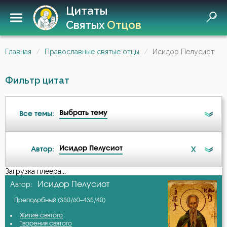
Цитаты
Святых
Отцов
Главная
Православные святые отцы
Исидор Пелусиот
Фильтр цитат
Выбрать тему
Все темы:
Исидор Пелусиот
X
Автор:
Беда
Загрузка плеера...
А-я
Исидор Пелусиот
Автор:
Бедность
Преподобный (350/60–435/40)
Авва Дорофей
Безмолвие
Житие святого
Творения святого
Авва Исайя (Скитский)