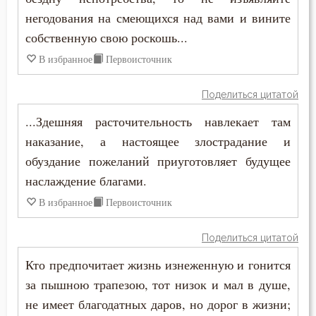
Совет
негодования на смеющихся над вами и вините
Состояние души после смерти
собственную свою роскошь...
В избранное
Первоисточник
Сострадание
Поделиться цитатой
Спасение
...Здешняя расточительность навлекает там
Спаситель
наказание, а настоящее злострадание и
обуздание пожеланий приуготовляет будущее
Спор
наслаждение благами.
Справедливость
В избранное
Первоисточник
Сребролюбие
Поделиться цитатой
Страдание
Кто предпочитает жизнь изнеженную и гонится
за пышною трапезою, тот низок и мал в душе,
Страсть
не имеет благодатных даров, но дорог в жизни;