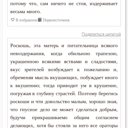
Страх
потому что, сам ничего не стоя, издерживает
весьма много.
Страх Божий
В избранное
Первоисточник
Страшный суд
Поделиться цитатой
Стыд
Роскошь, эта матерь и питательница всякого
невоздержания, когда обильною трапезою,
Счастье
украшенною всякими яствами и сладостями,
Тело
вкус зрителей возбуждает к пожеланию и,
обременяя мысль вкушающих, побуждает иного
Терпение
к вкушению; тогда приводит ум в крушение,
Трезвение
погружая в глубину страстей. Поэтому берегись
роскоши и чти довольство малым, хорошо зная,
Троица
что гнусное дело не может сделаться добрым,
будучи прикрашиваемо общим согласием
Тщеславие
делающих, хотя бы стояли за него все ораторы