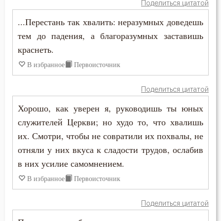
Поделиться цитатой
Никита Стифат
Любомудрие
...Перестань так хвалить: неразумных доведешь
Никифор Уединенник
тем до падения, а благоразумных заставишь
Месть
краснеть.
Никодим Святогорец
Милостыня
В избранное
Первоисточник
Николай Сербский
Мир
Поделиться цитатой
Никон Оптинский (Беляев)
Молитва
Хорошо, как уверен я, руководишь ты юных
Нил Синайский
служителей Церкви; но худо то, что хвалишь
Монах
их. Смотри, чтобы не совратили их похвалы, не
Нил Сорский
отняли у них вкуса к сладости трудов, ослабив
Мощи
в них усилие самомнением.
Паисий (Величковский)
Мудрость
В избранное
Первоисточник
Петр Дамаскин
Мужество
Поделиться цитатой
Петр Московский
Мученичество