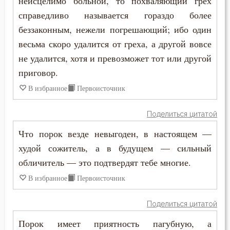
неисцелимо больной, то похваляющий грех
Иустин (Попович)
справедливо называется гораздо более
Закон Божий
беззаконным, нежели погрешающий; ибо один
Иустин Философ
Заповеди
весьма скоро удалится от греха, а другой вовсе
Каллист Ангеликуд
не удалится, хотя и превозможет тот или другой
Здоровье
приговор.
Киприан Карфагенский
Зло
В избранное
Первоисточник
Кирилл Александрийский
Знание
Поделиться цитатой
Кирилл Иерусалимский
Искушение
Что порок везде невыгоден, в настоящем —
Климент Римский
худой сожитель, а в будущем — сильный
Исправление
обличитель — это подтвердят тебе многие.
Лев Великий
Истина
В избранное
Первоисточник
Лев Оптинский (Наголкин)
Клятва
Поделиться цитатой
Лука (Войно-Ясенецкий)
Порок имеет приятность пагубную, а
Кощунство