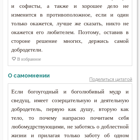
Украшение
и софисты, а также и хорошее дело не
изменится в противоположное, если и один
Ум
только окажется, лучше же сказать, никто не
Христос
окажется его любителем. Поэтому, оставив в
стороне решение многих, держись самой
Хула
добродетели.
В избранное
Царство небесное
Целомудрие
О самомнении
Поделиться цитатой
Церковь
Если богоугодный и боголюбивый мудр и
сведущ, имеет созерцательную и деятельную
Человек
добродетель, первую как душу, вторую как
Честолюбие
тело, то почему напрасно почитаем себя
любомудрствующими, не заботясь о доблестной
Честь
жизни и прилагая только заботу об одном