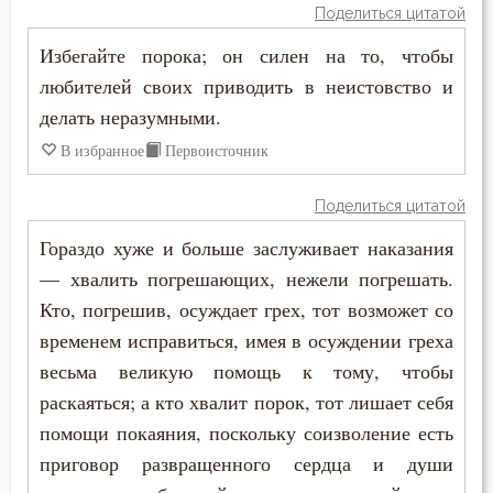
Иоанн Карпафский
Поделиться цитатой
Духовная жизнь
Избегайте порока; он силен на то, чтобы
Иоанн Кассиан Римлянин
Душа
любителей своих приводить в неистовство и
Иоанн Кронштадтский
делать неразумными.
Еда
В избранное
Первоисточник
Иоанн Лествичник
Ересь
Иоанн Мосх
Поделиться цитатой
Естество
Гораздо хуже и больше заслуживает наказания
Иосиф Оптинский (Литовкин)
— хвалить погрешающих, нежели погрешать.
Женщина
Ириней Лионский
Кто, погрешив, осуждает грех, тот возможет со
Жизнь
временем исправиться, имея в осуждении греха
Исаак Сирин Ниневийский
весьма великую помощь к тому, чтобы
Жизнь вечная
раскаяться; а кто хвалит порок, тот лишает себя
Исидор Пелусиот
Забота
помощи покаяния, поскольку соизволение есть
Исихий Иерусалимский
приговор развращенного сердца и души
Зависть