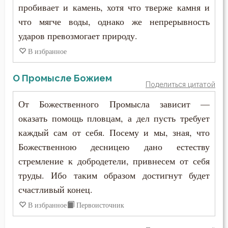
пробивает и камень, хотя что тверже камня и
что мягче воды, однако же непрерывность
Пьянство
ударов превозмогает природу.
Работа
В избранное
Радость
О Промысле Божием
Поделиться цитатой
Развлечение
От Божественного Промысла зависит —
Раздражительность
оказать помощь пловцам, а дел пусть требует
каждый сам от себя. Посему и мы, зная, что
Ревность по Богу
Божественною десницею дано естеству
стремление к добродетели, привнесем от себя
Роскошь
труды. Ибо таким образом достигнут будет
Самомнение
счастливый конец.
В избранное
Первоисточник
Самоубийство