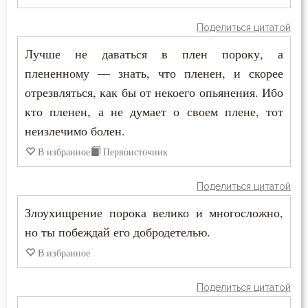
Григорий Нисский
Вознесение
Поделиться цитатой
Григорий Палама
Война
Лучше не даваться в плен пороку, а
Григорий Синаит
плененному — знать, что пленен, и скорее
Воля
отрезвляться, как бы от некоего опьянения. Ибо
Григорий Чудотворец
Воплощение
кто пленен, а не думает о своем плене, тот
Диадох
неизлечимо болен.
Воскресение
В избранное
Первоисточник
Димитрий Ростовский
Воскресение Христово
Поделиться цитатой
Дионисий Ареопагит
Воспитание
Злоухищрение порока велико и многосложно,
Епифаний Кипрский
но ты побеждай его добродетелью.
Высокомерие
Ерм
В избранное
Глаза
Ефрем Сирин
Поделиться цитатой
Гнев