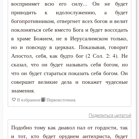
восприимет всю его силу... Он не будет
Ссора
приводить к идолослужению, а будет
богопротивником, отвергнет всех богов и велит
Страдание
поклоняться себе вместо Бога и будет восседать
Страсть
в храме Божием, не в Иерусалимском только,
но и повсюду в церквах. Показывая, говорит
Страх
Апостол, себя, как будто бог (2 Сол. 2: 4). Не
Страх Божий
сказал, что он будет называть себя богом, но
что он будет стараться показать себя богом. Он
Страх смерти
совершит великие дела и покажет чудесные
знамения.
Страшный суд
В избранное
Первоисточник
Стыд
Поделиться цитатой
Суета
Подобно тому как диавол пал от гордости, так
Счастье
и тот, кто будет орудием антихриста, будет