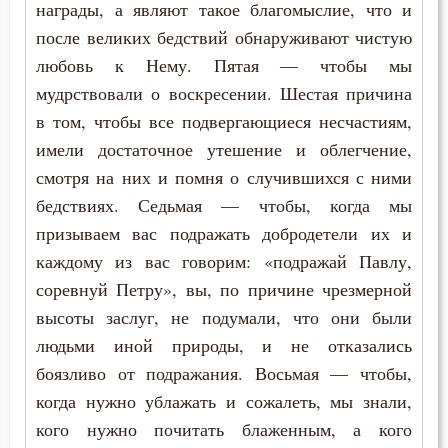
награды, а являют такое благомыслие, что и
Прошение
после великих бедствий обнаруживают чистую
Прощение
любовь к Нему. Пятая — чтобы мы
мудрствовали о воскресении. Шестая причина
Псалтирь
в том, чтобы все подвергающиеся несчастиям,
Пьянство
имели достаточное утешение и облегчение,
смотря на них и помня о случившихся с ними
Работа
бедствиях. Седьмая — чтобы, когда мы
призываем вас подражать добродетели их и
Рабство телесное
каждому из вас говорим: «подражай Павлу,
Радость
соревнуй Петру», вы, по причине чрезмерной
высоты заслуг, не подумали, что они были
Развлечение
людьми иной природы, и не отказались
Раздражительность
боязливо от подражания. Восьмая — чтобы,
когда нужно ублажать и сожалеть, мы знали,
Разум
кого нужно почитать блаженным, а кого