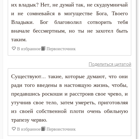
Антоний Великий
их владык? Нет, не думай так, не скудоумничай
Бесы
и не сомневайся в могуществе Бога, Твоего
Антоний Оптинский (Путилов)
Благоговение
Владыки. Бог благоволил сотворить тебя
Арсений Великий
вначале бессмертным, но ты не захотел быть
Благодарность
таким.
Афанасий (Сахаров)
В избранное
Первоисточник
Благодать
Афанасий Великий
Благоразумие
Поделиться цитатой
Варнава
Существуют... такие, которые думают, что они
Благочестие
ради того введены в настоящую жизнь, чтобы,
Варсонофий Оптинский (Плиханков)
Ближний
предавшись роскоши и расстроив свое чрево, и
Василий Великий
утучнив свое тело, затем умереть, приготовляя
Блуд
из своей собственной плоти очень обильную
Григорий Богослов
Бог
трапезу червю.
Григорий Великий (Двоеслов)
В избранное
Первоисточник
Богатство