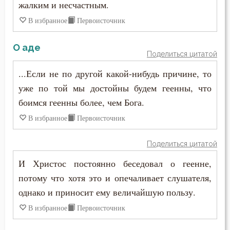
жалким и несчастным.
Раскаяние
В избранное
Первоисточник
Ревность
О аде
Ревность по Богу
Поделиться цитатой
...Если не по другой какой-нибудь причине, то
Решимость
уже по той мы достойны будем геенны, что
Родители
боимся геенны более, чем Бога.
В избранное
Первоисточник
Рождество
Ропот
Поделиться цитатой
И Христос постоянно беседовал о геенне,
Роскошь
потому что хотя это и опечаливает слушателя,
Самолюбие
однако и приносит ему величайшую пользу.
В избранное
Первоисточник
Самомнение