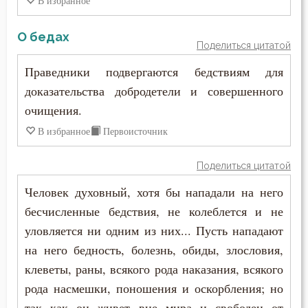
В избранное
Юность
О бедах
Поделиться цитатой
Язык
Праведники подвергаются бедствиям для
Ярость
доказательства добродетели и совершенного
очищения.
В избранное
Первоисточник
Поделиться цитатой
Человек духовный, хотя бы нападали на него
бесчисленные бедствия, не колеблется и не
уловляется ни одним из них... Пусть нападают
на него бедность, болезнь, обиды, злословия,
клеветы, раны, всякого рода наказания, всякого
рода насмешки, поношения и оскорбления; но
так как он живет вне мира и свободен от