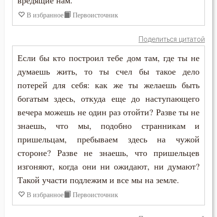
вредящие нам.
Феодор Студит
В избранное
Первоисточник
Кощунство
Феодор Эдесский
Поделиться цитатой
Красота
Феодорит Кирский
Если бы кто построил тебе дом там, где ты не
Крест
думаешь жить, то ты счел бы такое дело
Феолипт Филадельфийский
потерей для себя: как же ты желаешь быть
Крестное знамение
Феофан Затворник
богатым здесь, откуда еще до наступающего
Крещение
вечера можешь не один раз отойти? Разве ты не
Феофил Антиохийский
знаешь, что мы, подобно странникам и
Крещение Господне
пришельцам, пребываем здесь на чужой
Феофилакт Болгарский
Кротость
стороне? Разве не знаешь, что пришельцев
Филарет Московский (Дроздов)
изгоняют, когда они ни ожидают, ни думают?
Лень
Такой участи подлежим и все мы на земле.
Филофей Синайский
Лесть
В избранное
Первоисточник
Лицемерие