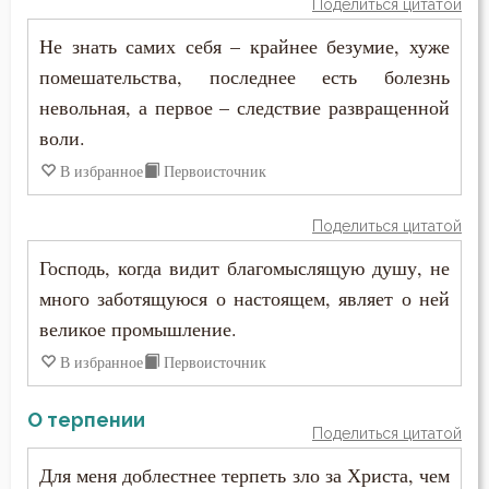
Поделиться цитатой
Не знать самих себя – крайнее безумие, хуже
Ложь
помешательства, последнее есть болезнь
Лукавство
невольная, а первое – следствие развращенной
воли.
Любовь
В избранное
Первоисточник
Любовь Божия
Поделиться цитатой
Любовь к Богу
Господь, когда видит благомыслящую душу, не
Любомудрие
много заботящуюся о настоящем, являет о ней
великое промышление.
Месть
В избранное
Первоисточник
Милостыня
О терпении
Поделиться цитатой
Мир
Для меня доблестнее терпеть зло за Христа, чем
Молитва