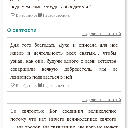
Печаль по Богу
подымем самые труды добродетели?
Плач
В избранное
Первоисточник
Плоть
О святости
Поделиться цитатой
Подвиг
Для того благодать Духа и описала для нас
жизнь и деятельность всех святых... чтобы,
Подвижничество
узнав, как они, будучи одного с нами естества,
Подготовка к смерти
совершили всякую добродетель, мы не
ленились подвизаться в ней.
Познание себя
В избранное
Первоисточник
Позор
Поделиться цитатой
Покаяние
Со святостью Бог соединил великолепие,
Помощь Божия
потому что нет ничего великолепнее святого,
— ни пророк, ни священник, ни царь не может