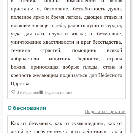
и чтения, тишина помышлений и ясная
пристань; о, безмолвие, беззаботность души,
полезное ярмо и бремя легкое, дающее отдых и
носящее носящего тебя, радость души и сердца,
узда для глаз, слуха и языка; о, безмолвие,
уничтожение хвастливости и враг бесстыдства,
темница страстей, помощник всякой
добродетели, защитник бедности, страна
Божия, приносящая добрые плоды, стена и
крепость желающим подвизаться для Небесного
Царства.
В избранное
Первоисточник
О бесновании
Поделиться цитатой
Как от безумных, как от сумасшедших, как от
детей не требуют отчета в их действиях, так и