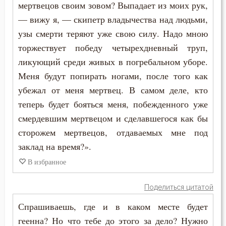
мертвецов своим зовом? Выпадает из моих рук,
Смерть детей
— вижу я, — скипетр владычества над людьми,
Смерть душевная
узы смерти теряют уже свою силу. Надо мною
торжествует победу четырехдневный труп,
Смех
ликующий среди живых в погребальном уборе.
Меня будут попирать ногами, после того как
Смирение
убежал от меня мертвец. В самом деле, кто
Смысл жизни
теперь будет бояться меня, побежденного уже
смердевшим мертвецом и сделавшегося как бы
Снисхождение
сторожем мертвецов, отдаваемых мне под
Соблазн
заклад на время?».
В избранное
Совершенство
Поделиться цитатой
Совесть
Спрашиваешь, где и в каком месте будет
Созерцание
геенна? Но что тебе до этого за дело? Нужно