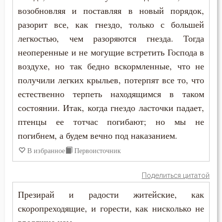
Пимен Великий
возобновляя и поставляя в новый порядок,
Знание
разорит все, как гнездо, только с большей
Поликарп Смирнский
легкостью, чем разоряются гнезда. Тогда
Идолопоклонство
неоперенные и не могущие встретить Господа в
Серафим Саровский
Икона
воздухе, но так бедно вскормленные, что не
Силуан Афонский
получили легких крыльев, потерпят все то, что
Искушение
естественно терпеть находящимся в таком
Симеон Благоговейный
состоянии. Итак, когда гнездо ласточки падает,
Исповедник
Симеон Новый Богослов
птенцы ее тотчас погибают; но мы не
Исповедь
погибнем, а будем вечно под наказанием.
Симеон Солунский
В избранное
Первоисточник
Исправление
Тихон Задонский
Истина
Поделиться цитатой
Фалассий Ливийский
Презирай и радости житейские, как
Клятва
скоропреходящие, и горести, как нисколько не
Феогност
Колдовство