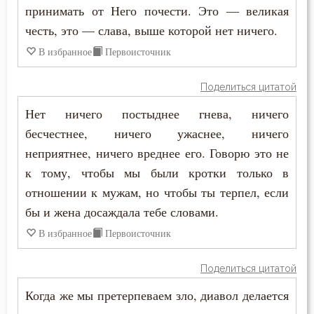
принимать от Него почести. Это — великая
честь, это — слава, выше которой нет ничего.
Молчание
В избранное
Первоисточник
Монастырь
Поделиться цитатой
Монах
Нет ничего постыднее гнева, ничего
Мощи
бесчестнее, ничего ужаснее, ничего
неприятнее, ничего вреднее его. Говорю это не
Мудрость
к тому, чтобы мы были кротки только в
Мученичество
отношении к мужам, но чтобы ты терпел, если
бы и жена досаждала тебе словами.
Мысли
В избранное
Первоисточник
Надежда
Поделиться цитатой
Наказание
Когда же мы претерпеваем зло, диавол делается
Намерение