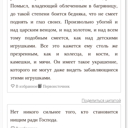
Помысл, владеющий облеченным в багряницу,
Церковь
до такой степени боится бедняка, что не смеет
Человек
поднять и глаз своих. Произвольно убогий и
над царским венцом, и над золотом, и над всем
Человекоугодие
тому подобным смеется, как над детскими
игрушками. Все это кажется ему столь же
Честолюбие
презренным, как и колесца, и кости, и
Честь
камешки, и мячи. Он имеет такое украшение,
которого не могут даже видеть забавляющиеся
Чистота
этими игрушками.
Чревоугодие
В избранное
Первоисточник
Чтение
Поделиться цитатой
Чудо
Нет никого сильнее того, кто становится
нищим ради Господа.
Щедрость