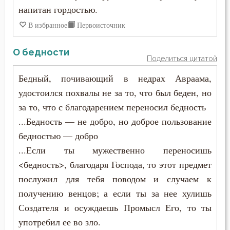
напитан гордостью.
Таинство
В избранное
Первоисточник
Творения святых
О бедности
Тело
Поделиться цитатой
Бедный, почивающий в недрах Авраама,
Терпение
удостоился похвалы не за то, что был беден, но
Трезвение
за то, что с благодарением переносил бедность
...Бедность — не добро, но доброе пользование
Троица
бедностью — добро
...Если ты мужественно переносишь
Тщеславие
<бедность>, благодаря Господа, то этот предмет
Убийство
послужил для тебя поводом и случаем к
получению венцов; а если ты за нее хулишь
Уединение
Создателя и осуждаешь Промысл Его, то ты
Украшение
употребил ее во зло.