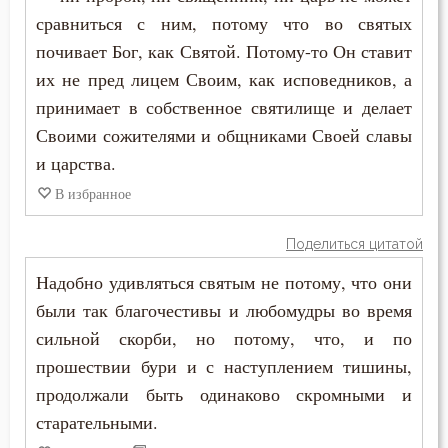
Порок
сравниться с ним, потому что во святых
почивает Бог, как Святой. Потому-то Он ставит
Последние времена
их не пред лицем Своим, как исповедников, а
Послушание
принимает в собственное святилище и делает
Своими сожителями и общниками Своей славы
Пост
и царства.
Похвала
В избранное
Похоть
Поделиться цитатой
Почитание Бога
Надобно удивляться святым не потому, что они
были так благочестивы и любомудры во время
Праведность
сильной скорби, но потому, что, и по
прошествии бури и с наступлением тишины,
Праздник
продолжали быть одинаково скромными и
Празднословие
старательными.