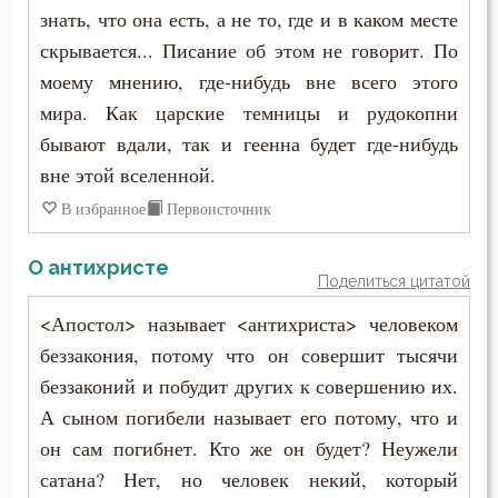
знать, что она есть, а не то, где и в каком месте
Сокрушение
скрывается... Писание об этом не говорит. По
Состояние души после смерти
моему мнению, где-нибудь вне всего этого
мира. Как царские темницы и рудокопни
Сострадание
бывают вдали, так и геенна будет где-нибудь
Сотворение мира
вне этой вселенной.
В избранное
Первоисточник
Спасение
О антихристе
Спаситель
Поделиться цитатой
<Апостол> называет <антихриста> человеком
Сплетни
беззакония, потому что он совершит тысячи
Спокойствие
беззаконий и побудит других к совершению их.
А сыном погибели называет его потому, что и
Справедливость
он сам погибнет. Кто же он будет? Неужели
Сребролюбие
сатана? Нет, но человек некий, который