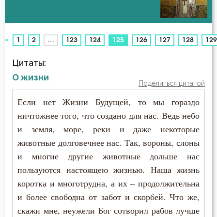
Антихрист
Авва Феона
Атеизм
«
(current)
1
2
…
123
124
125
126
127
128
129
Авва Филимон
Бдение
Цитаты:
Аврелий Августин
Беда
О жизни
Поделиться цитатой
Амвросий Медиоланский
Бедность
Если нет Жизни Будущей, то мы гораздо
Амвросий Оптинский (Гренков)
ничтожнее того, что создано для нас. Ведь небо
Безмолвие
и земля, море, реки и даже некоторые
Амфилохий Иконийский
Беседа
животные долговечнее нас. Так, вороны, слоны
Анастасий Антиохийский
и многие другие животные дольше нас
Беснование
пользуются настоящею жизнью. Наша жизнь
Анастасий Синаит
коротка и многотрудна, а их – продолжительна
Беспечность
и более свободна от забот и скорбей. Что же,
Анатолий Оптинский (Зерцалов)
Бесплодие
скажи мне, неужели Бог сотворил рабов лучше