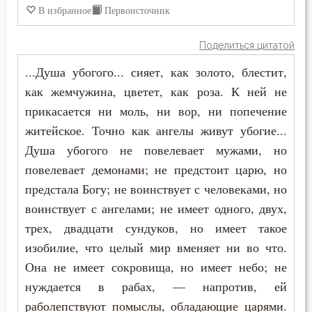
В избранное
Первоисточник
Ум
Поделиться цитатой
Умерший
...Душа убогого... сияет, как золото, блестит,
Унижение
как жемчужина, цветет, как роза. К ней не
прикасается ни моль, ни вор, ни попечение
Уныние
житейское. Точно как ангелы живут убогие...
Утешение
Душа убогого не повелевает мужами, но
повелевает демонами; не предстоит царю, но
Храм
предстала Богу; не воинствует с человеками, но
Христос
воинствует с ангелами; не имеет одного, двух,
трех, двадцати сундуков, но имеет такое
Хула
изобилие, что целый мир вменяет ни во что.
Она не имеет сокровища, но имеет небо; не
Царство небесное
нуждается в рабах, — напротив, ей
Целомудрие
раболепствуют помыслы, обладающие царями.