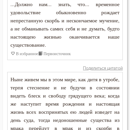
Зосима Палестинский
...Должно нам... знать, что... временное
Власть
удовольствие обыкновенно рождает
Иаков Низибийский
непрестанную скорбь и нескончаемое мучение,
Воздаяние
а не обманывать самих себя и не думать, будто
Игнатий Антиохийский
Воздержание
настоящею жизнью оканчивается наше
Игнатий Брянчанинов
существование.
Вознесение
В избранное
Первоисточник
Иероним Стридонский
Война
Иларион Оптинский (Пономарёв)
Поделиться цитатой
Воля
Ныне живем мы в этом мире, как дитя в утробе,
Илия Екдик
Воля Божия
терпя стеснение и не будучи в состоянии
Иоанн (Максимович)
видеть блеск и свободу грядущего века; когда
Воплощение
же наступит время рождения и настоящая
Иоанн Дамаскин
жизнь всех воспринятых ею людей изведет на
Воровство
день суда, тогда недоношенные существа из
Иоанн Златоуст
Воскресение
мрака перейдут в мрак и из скорби в