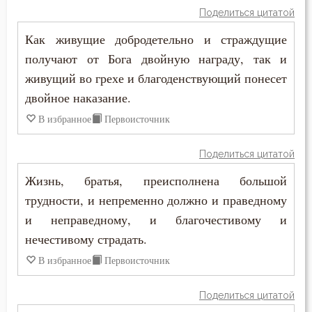
Григорий Нисский
Поделиться цитатой
Богопознание
Григорий Палама
Как живущие добродетельно и страждущие
Богородица
получают от Бога двойную награду, так и
Григорий Синаит
живущий во грехе и благоденствующий понесет
Богослужение
двойное наказание.
Григорий Чудотворец
Богоугождение
В избранное
Первоисточник
Диадох
Болезнь
Поделиться цитатой
Димитрий Ростовский
Борьба
Жизнь, братья, преисполнена большой
Дионисий Ареопагит
трудности, и непременно должно и праведному
Будущее
и неправедному, и благочестивому и
Епифаний Кипрский
Вера
нечестивому страдать.
Ерм
В избранное
Первоисточник
Ветхий Завет
Ефрем Сирин
Поделиться цитатой
Вечные муки