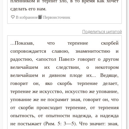
пленником и терпит зло, в то время как хочет
сделать его нам.
Наслаждение
В избранное
Первоисточник
Насмешка
Поделиться цитатой
Наставление
...Показав, что терпение скорбей
сопровождается славою, знаменитостию и
Начальство
радостию, <апостол Павел> говорит о другом
Ненависть
величайшем их следствии, о некотором
величайшем и дивном плоде их... Ведяще,
Нерадение
говорит он, яко скорбь терпение делает,
терпение же искусство, искусство же упование,
Нечувствие
упование же не посрамит зная, говорит он, что
Обида
от скорби происходит терпение, от терпения
опытность, от опытности надежда, а надежда
Обличение
не постыжает (Рим. 5: 3—5). Что значит: зная,