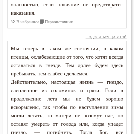
опасностью, если покаяние не предотвратит
Никита Стифат
Жизнь вечная
наказания.
Никифор Уединенник
В избранное
Первоисточник
Забота
Никодим Святогорец
Зависть
Поделиться цитатой
Николай Сербский
Мы теперь в таком же состоянии, в каком
Загробная жизнь
птенцы, ослабевающие от того, что хотят всегда
Никон Оптинский (Беляев)
Закон Божий
оставаться в гнезде. Тем долее будем здесь
Нил Синайский
пребывать, тем слабее сделаемся.
Заповеди
Действительно, настоящая жизнь — гнездо,
Нил Сорский
слепленное из соломинок и грязи. Если в
Здоровье
продолжение лета мы не будем хорошо
Паисий (Величковский)
Зло
вскормлены, так чтобы по наступлении зимы
Петр Дамаскин
могли летать, то матери не возьмут нас, но
Злопамятство
оставят умереть от голода или, когда упадет
Петр Московский
гнездо, — погибнуть. Тогда Бог, все
Злорадство