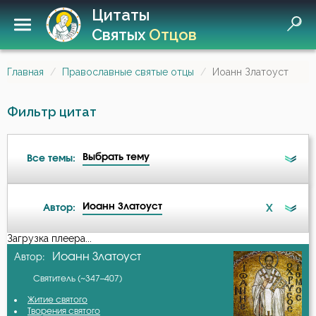
Цитаты
Святых
Отцов
Главная
Православные святые отцы
Иоанн Златоуст
Фильтр цитат
Выбрать тему
Все темы:
Иоанн Златоуст
X
Автор:
Ад
Загрузка плеера...
А-я
Иоанн Златоуст
Автор:
Ангел
Святитель (~347–407)
Авва Дорофей
Ангел Хранитель
Житие святого
Творения святого
Авва Исайя (Скитский)