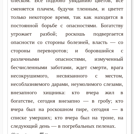
блеском. Все подобно увяданию цветов, все
Иустин (Попович)
сменяется плачем, будучи тленным, и цветет
Гость
только некоторое время, так как находится в
Иустин Философ
Грех
постоянной борьбе с опасностями. Богатству
Каллист Ангеликуд
угрожает разбой; роскошь подвергается
Девство
опасности со стороны болезней, власть — со
Киприан Карфагенский
Дело
стороны переворотов; и боровшийся с
Кирилл Александрийский
различными опасностями, измученный
Деньги
бесчисленными заботами, ждет смерти, врага
Кирилл Иерусалимский
несокрушимого, несвязанного с местом,
Дети
несоблазняемого дарами, неумолимого слезами,
Климент Римский
Добро
внезапного хищника: кто вчера жил в
Лев Великий
богатстве, сегодня внезапно — в гробу; кто
Добродетель
вчера был на роскошном пире, сегодня — в
Лев Оптинский (Наголкин)
списке умерших; кто вчера был на троне, на
Друг
Лука (Войно-Ясенецкий)
следующий день — в погребальных пеленах.
Дух Святой