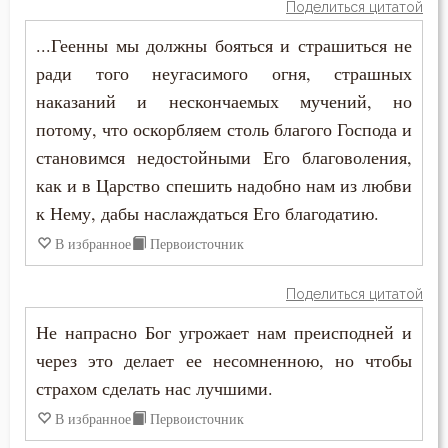
Поделиться цитатой
Самообладание
...Геенны мы должны бояться и страшиться не
Свобода
ради того неугасимого огня, страшных
наказаний и нескончаемых мучений, но
Свобода воли
потому, что оскорбляем столь благого Господа и
Святость
становимся недостойными Его благоволения,
как и в Царство спешить надобно нам из любви
Священники
к Нему, дабы наслаждаться Его благодатию.
Священное Писание
В избранное
Первоисточник
Семья
Поделиться цитатой
Сердце
Не напрасно Бог угрожает нам преисподней и
через это делает ее несомненною, но чтобы
Сквернословие
страхом сделать нас лучшими.
Скорбь
В избранное
Первоисточник