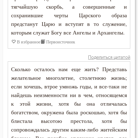
Иоанн Карпафский
тягчайшую скорбь, а совершенные и
Воскресение Христово
сохранившие черты Царского образа
Иоанн Кассиан Римлянин
Воспитание
предстанут Царю и вступят в то служение,
Иоанн Кронштадтский
которым служат Богу все Ангелы и Архангелы.
Высокомерие
В избранное
Первоисточник
Иоанн Лествичник
Гадание
Поделиться цитатой
Иоанн Мосх
Глаза
Сколько осталось нам еще жить? Представь
Иосиф Оптинский (Литовкин)
желательное многолетие, столетнюю жизнь;
Гнев
если хочешь, втрое умножь годы, и все-таки не
Ириней Лионский
Гнев Божий
найдешь неизменности ни в чем, относящемся
Исаак Сирин Ниневийский
к этой жизни, хотя бы она отличалась
Гонение
богатством, окружена была роскошью, хотя бы
Исидор Пелусиот
Гордость
блистала высотою престола, хотя бы
Исихий Иерусалимский
сопровождалась другим каким-либо житейским
Господь