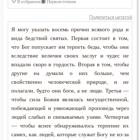
В избранное
Первоисточник
Праздность
Прелюбодеяние
Поделиться цитатой
Я могу указать восемь причин всякого рода и
Привычки
вида бедствий святых. Первая состоит в том,
Призвание
что Бог попускает им терпеть беды, чтобы они
вследствие величия своих заслуг и чудес не
Пример
впадали скоро в гордость. Вторая в том, чтобы
другие на думали о них больше, чем
Приметы
свойственно человеческой природе, и не
Причастие
полагали, будто они боги, а не люди. Третья —
чтобы сила Божия являлась могущественной,
Промысел Божий
побеждающей и умножающей проповедь через
Проповеди
людей слабых и связываемых узами. Четвертая
— чтобы яснее обнаруживалось терпение их
Пророчество
самих, как людей, которые служат Богу не из-за