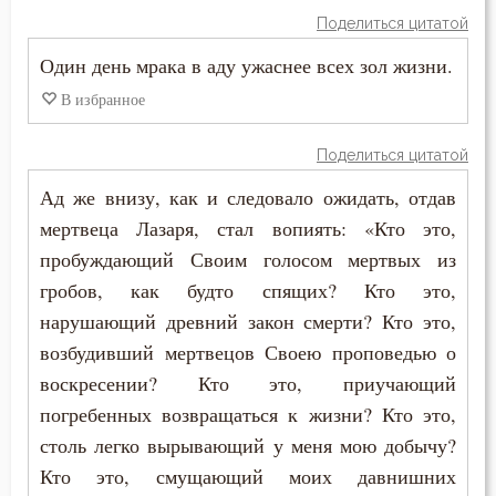
Скромность
Поделиться цитатой
Один день мрака в аду ужаснее всех зол жизни.
Слава
В избранное
Славолюбие
Поделиться цитатой
Сладострастие
Ад же внизу, как и следовало ожидать, отдав
Сластолюбие
мертвеца Лазаря, стал вопиять: «Кто это,
пробуждающий Своим голосом мертвых из
Слезы
гробов, как будто спящих? Кто это,
Служение Богу
нарушающий древний закон смерти? Кто это,
возбудивший мертвецов Своею проповедью о
Слух
воскресении? Кто это, приучающий
погребенных возвращаться к жизни? Кто это,
Смертная память
столь легко вырывающий у меня мою добычу?
Смерть
Кто это, смущающий моих давнишних