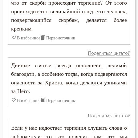
Общение
что от скорби происходит терпение? От этого
происходит тот величайший плод, что человек,
Одежда
подвергающийся скорбям, делается более
крепким.
Оскорбление
В избранное
Первоисточник
Оставление Богом
Поделиться цитатой
Осуждение
Дивные святые всегда исполнены великой
Отчаяние
благодати, а особенно тогда, когда подвергаются
опасности за Христа, когда делаются узниками
Очищение
за Него.
Падение
В избранное
Первоисточник
Память
Поделиться цитатой
Печаль
Если у нас недостает терпения слушать слова о
добродетели, то кто поверит нам, что мы