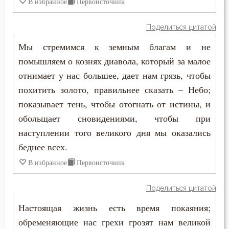
В избранное
Первоисточник
Макарий Великий
Духовная жизнь
Поделиться цитатой
Макарий Оптинский (Иванов)
Душа
Мы стремимся к земным благам и не
Максим Грек
помышляем о кознях диавола, который за малое
Еда
отнимает у нас большее, дает нам грязь, чтобы
Максим Исповедник
Елеосвящение
похитить золото, правильнее сказать – Небо;
Марк Подвижник
показывает тень, чтобы отогнать от истины, и
Ересь
обольщает сновидениями, чтобы при
Марк Эфесский
наступлении того великого дня мы оказались
Естество
Мефодий Олимпийский
беднее всех.
Женщина
В избранное
Первоисточник
Митрофан Воронежский
Жестокость
Поделиться цитатой
Моисей Оптинский (Путилов)
Животные
Настоящая жизнь есть время покаяния;
Нектарий Оптинский (Тихонов)
обременяющие нас грехи грозят нам великой
Жизнь