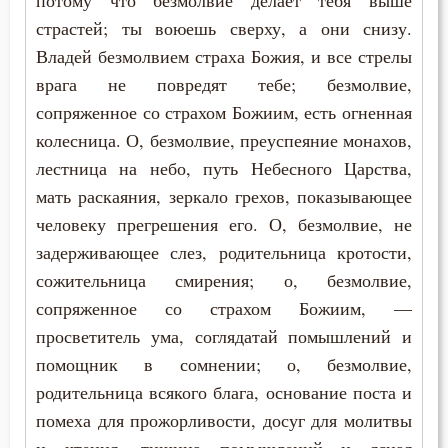
потому что безмолвие делает тебя выше
страстей; ты воюешь сверху, а они снизу.
Владей безмолвием страха Божия, и все стрелы
врага не повредят тебе; безмолвие,
сопряженное со страхом Божиим, есть огненная
колесница. О, безмолвие, преуспеяние монахов,
лестница на небо, путь Небесного Царства,
мать раскаяния, зеркало грехов, показывающее
человеку прегрешения его. О, безмолвие, не
задерживающее слез, родительница кротости,
сожительница смирения; о, безмолвие,
сопряженное со страхом Божиим, —
просветитель ума, соглядатай помышлений и
помощник в сомнении; о, безмолвие,
родительница всякого блага, основание поста и
помеха для прожорливости, досуг для молитвы