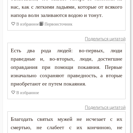
Прошение
нас, как с легкими ладьями, которые от всякого
напора волн заливаются водою и тонут.
Прощение
В избранное
Первоисточник
Псалтирь
Поделиться цитатой
Пьянство
Есть два рода людей: во-первых, люди
Работа
праведные и, во-вторых, люди, достигшие
оправдания при помощи покаяния. Первые
Рабство телесное
изначально сохраняют праведность, а вторые
приобретают ее путем покаяния.
Радость
В избранное
Развлечение
Поделиться цитатой
Раздражительность
Благодать святых мужей не исчезает с их
Разум
смертью, не слабеет с их кончиною, не