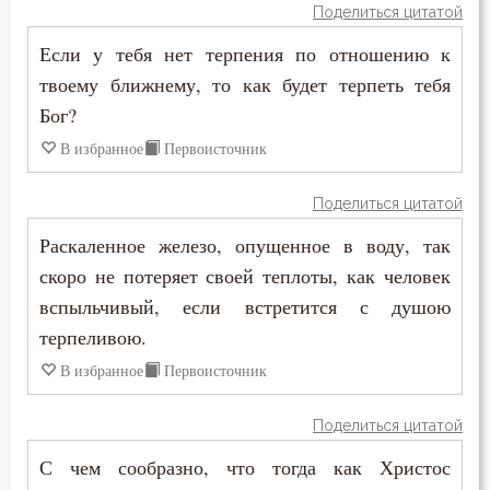
Поделиться цитатой
Никита Стифат
Жизнь вечная
Если у тебя нет терпения по отношению к
Никифор Уединенник
твоему ближнему, то как будет терпеть тебя
Забота
Бог?
Никодим Святогорец
Зависть
В избранное
Первоисточник
Николай Сербский
Загробная жизнь
Поделиться цитатой
Никон Оптинский (Беляев)
Закон Божий
Раскаленное железо, опущенное в воду, так
Нил Синайский
скоро не потеряет своей теплоты, как человек
Заповеди
вспыльчивый, если встретится с душою
Нил Сорский
Здоровье
терпеливою.
Паисий (Величковский)
В избранное
Первоисточник
Зло
Петр Дамаскин
Поделиться цитатой
Злопамятство
Петр Московский
С чем сообразно, что тогда как Христос
Злорадство