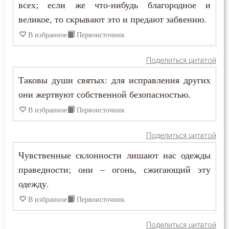
всех; если же что-нибудь благородное и
Церковь
великое, то скрывают это и предают забвению.
В избранное
Первоисточник
Человек
Человекоугодие
Поделиться цитатой
Таковы души святых: для исправления других
Честолюбие
они жертвуют собственной безопасностью.
Честь
В избранное
Первоисточник
Чистота
Поделиться цитатой
Чревоугодие
Чувственные склонности лишают нас одежды
праведности; они – огонь, сжигающий эту
Чтение
одежду.
Чудо
В избранное
Первоисточник
Щедрость
Поделиться цитатой