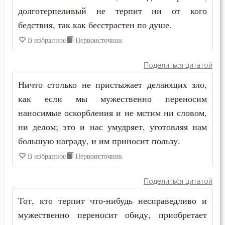
долготерпеливый не терпит ни от кого
Молчание
бедствия, так как бесстрастен по душе.
В избранное
Первоисточник
Монастырь
Поделиться цитатой
Монах
Ничто столько не пристыжает делающих зло,
Мощи
как если мы мужественно переносим
наносимые оскорбления и не мстим ни словом,
Мудрость
ни делом; это и нас умудряет, уготовляя нам
Мученичество
большую награду, и им приносит пользу.
В избранное
Первоисточник
Мысли
Надежда
Поделиться цитатой
Тот, кто терпит что-нибудь несправедливо и
Наказание
мужественно переносит обиду, приобретает
Намерение