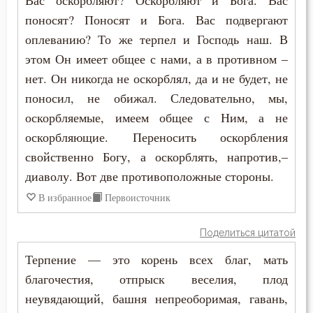
Вас оскорбляют? Оскорбляют и Бога. Вас
Печаль по Богу
поносят? Поносят и Бога. Вас подвергают
Плач
оплеванию? То же терпел и Господь наш. В
этом Он имеет общее с нами, а в противном –
Плоть
нет. Он никогда не оскорблял, да и не будет, не
поносил, не обижал. Следовательно, мы,
Подвиг
оскорбляемые, имеем общее с Ним, а не
Подвижничество
оскорбляющие. Переносить оскорбления
свойственно Богу, а оскорблять, напротив,–
Подготовка к смерти
диаволу. Вот две противоположные стороны.
Познание себя
В избранное
Первоисточник
Позор
Поделиться цитатой
Покаяние
Терпение — это корень всех благ, мать
благочестия, отпрыск веселия, плод
Помощь Божия
неувядающий, башня непреоборимая, гавань,