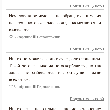
Поделиться цитатой
Ложь
Немаловажное дело — не обращать внимания
Лукавство
на тех, которые злословят, насмехаются и
издеваются.
Любовь
В избранное
Первоисточник
Любовь Божия
Поделиться цитатой
Любовь к Богу
Ничто не может сравниться с долготерпением.
Такой человек никогда не оскорбляется, но как
Любомудрие
алмазы не разбиваются, так эти души – выше
Месть
всех стрел.
В избранное
Первоисточник
Милостыня
Мир
Поделиться цитатой
Ничто так не сильно, как долготерпение;
Молитва