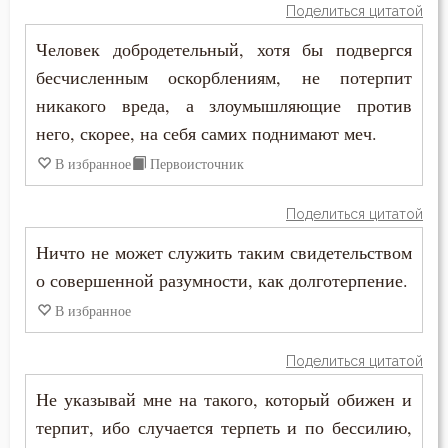
Зосима Палестинский
Поделиться цитатой
Власть
Человек добродетельный, хотя бы подвергся
Иаков Низибийский
Воздаяние
бесчисленным оскорблениям, не потерпит
Игнатий Антиохийский
никакого вреда, а злоумышляющие против
Воздержание
него, скорее, на себя самих поднимают меч.
Игнатий Брянчанинов
Вознесение
В избранное
Первоисточник
Иероним Стридонский
Война
Поделиться цитатой
Иларион Оптинский (Пономарёв)
Ничто не может служить таким свидетельством
Воля
Илия Екдик
о совершенной разумности, как долготерпение.
Воля Божия
В избранное
Иоанн (Максимович)
Воплощение
Поделиться цитатой
Иоанн Дамаскин
Воровство
Не указывай мне на такого, который обижен и
Иоанн Златоуст
терпит, ибо случается терпеть и по бессилию,
Воскресение