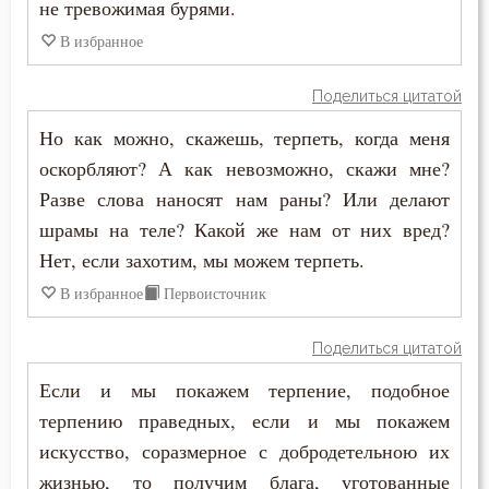
не тревожимая бурями.
Порок
В избранное
Последние времена
Поделиться цитатой
Послушание
Но как можно, скажешь, терпеть, когда меня
Пост
оскорбляют? А как невозможно, скажи мне?
Разве слова наносят нам раны? Или делают
Похвала
шрамы на теле? Какой же нам от них вред?
Похоть
Нет, если захотим, мы можем терпеть.
В избранное
Первоисточник
Почитание Бога
Праведность
Поделиться цитатой
Если и мы покажем терпение, подобное
Праздник
терпению праведных, если и мы покажем
Празднословие
искусство, соразмерное с добродетельною их
жизнью, то получим блага, уготованные