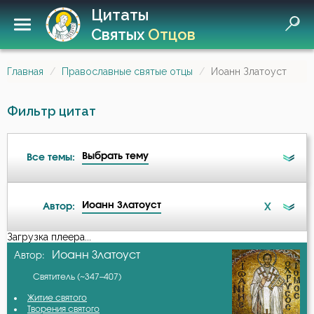
Цитаты
Святых
Отцов
Главная
Православные святые отцы
Иоанн Златоуст
Фильтр цитат
Выбрать тему
Все темы:
Иоанн Златоуст
X
Автор:
Ад
Загрузка плеера...
А-я
Иоанн Златоуст
Автор:
Ангел
Святитель (~347–407)
Авва Дорофей
Ангел Хранитель
Житие святого
Творения святого
Авва Исайя (Скитский)