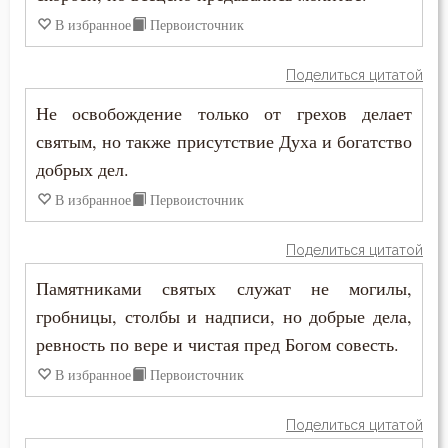
Смерть детей
В избранное
Первоисточник
Смерть душевная
Поделиться цитатой
Смех
Не освобождение только от грехов делает
святым, но также присутствие Духа и богатство
Смирение
добрых дел.
Смысл жизни
В избранное
Первоисточник
Снисхождение
Поделиться цитатой
Памятниками святых служат не могилы,
Соблазн
гробницы, столбы и надписи, но добрые дела,
Совершенство
ревность по вере и чистая пред Богом совесть.
В избранное
Первоисточник
Совесть
Созерцание
Поделиться цитатой