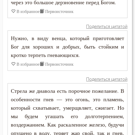
через это большое дерзновение перед Богом.
В избранное
Первоисточник
Наслаждение
Насмешка
Поделиться цитатой
Нужно, в виду венца, который приготовляет
Наставление
Бог для хороших и добрых, быть стойким и
Начальство
кротко терпеть гневающихся.
В избранное
Первоисточник
Ненависть
Поделиться цитатой
Нерадение
Стрела же диавола есть порочное пожелание. В
Нечувствие
особенности гнев — это огонь, это пламень,
который схватывает, умерщвляет, сжигает. Но
Обида
мы будем угашать его долготерпением,
Обличение
воздержанием. Как раскаленное железо, будучи
опущено в воду, теряет жар свой, так и гнев,