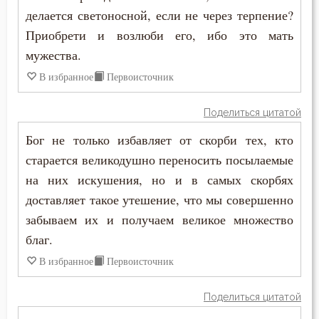
Антоний Великий
делается светоносной, если не через терпение?
Бесы
Приобрети и возлюби его, ибо это мать
Антоний Оптинский (Путилов)
Благоговение
мужества.
Арсений Великий
В избранное
Первоисточник
Благодарность
Афанасий (Сахаров)
Благодать
Поделиться цитатой
Афанасий Великий
Бог не только избавляет от скорби тех, кто
Благоразумие
старается великодушно переносить посылаемые
Варнава
Благочестие
на них искушения, но и в самых скорбях
Варсонофий Оптинский (Плиханков)
доставляет такое утешение, что мы совершенно
Ближний
забываем их и получаем великое множество
Василий Великий
благ.
Блуд
Григорий Богослов
В избранное
Первоисточник
Бог
Григорий Великий (Двоеслов)
Поделиться цитатой
Богатство