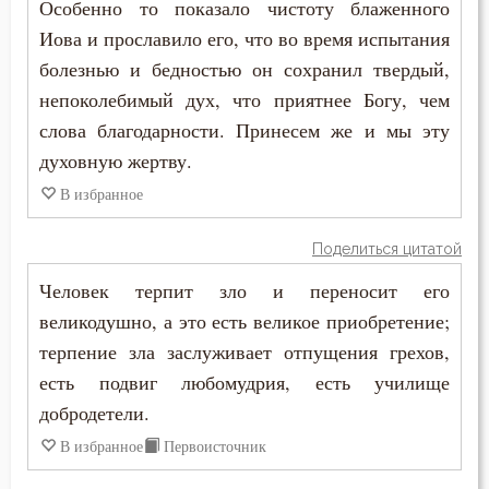
Григорий Нисский
Особенно то показало чистоту блаженного
Богопознание
Иова и прославило его, что во время испытания
Григорий Палама
болезнью и бедностью он сохранил твердый,
Богородица
непоколебимый дух, что приятнее Богу, чем
Григорий Синаит
Богослужение
слова благодарности. Принесем же и мы эту
Григорий Чудотворец
духовную жертву.
Богоугождение
В избранное
Диадох
Болезнь
Димитрий Ростовский
Поделиться цитатой
Борьба
Человек терпит зло и переносит его
Дионисий Ареопагит
великодушно, а это есть великое приобретение;
Будущее
Епифаний Кипрский
терпение зла заслуживает отпущения грехов,
Вера
есть подвиг любомудрия, есть училище
Ерм
добродетели.
Ветхий Завет
В избранное
Первоисточник
Ефрем Сирин
Вечные муки