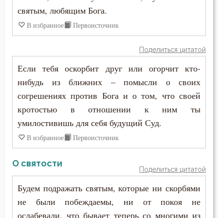
Праздность
святым, любящим Бога.
В избранное
Первоисточник
Прелюбодеяние
Привычки
Поделиться цитатой
Если тебя оскорбит друг или огорчит кто-
Призвание
нибудь из ближних – помысли о своих
Пример
согрешениях против Бога и о том, что своей
кротостью в отношении к ним ты
Приметы
умилостивишь для себя будущий Суд.
Причастие
В избранное
Первоисточник
Промысел Божий
О святости
Поделиться цитатой
Проповеди
Будем подражать святым, которые ни скорбями
не были побеждаемы, ни от покоя не
Пророчество
ослабевали, что бывает теперь со многими из