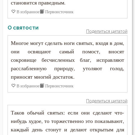
становится праведным.
Ум
В избранное
Первоисточник
Умерший
О святости
Поделиться цитатой
Унижение
Многое могут сделать ноги святых, входя в дом,
Уныние
они освящают самый помост, вносят
сокровище бесчисленных благ, исправляют
Утешение
расслабленную природу, утоляют голод,
Храм
приносят многий достаток.
В избранное
Первоисточник
Христос
Поделиться цитатой
Хула
Таков обычай святых: если они сделают что-
Царство небесное
нибудь худое, то торжественно это показывают,
каждый день стонут и делают открытым для
Целомудрие