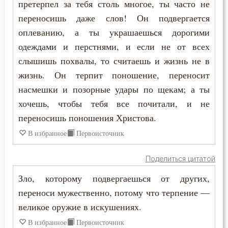
претерпел за тебя столь многое, ты часто не
Пимен Великий
переносишь даже слов! Он подвергается
Знание
оплеванию, а ты украшаешься дорогими
Поликарп Смирнский
Идолопоклонство
одеждами и перстнями, и если не от всех
Серафим Саровский
слышишь похвалы, то считаешь и жизнь не в
Икона
жизнь. Он терпит поношение, переносит
Силуан Афонский
Искушение
насмешки и позорные удары по щекам; а ты
Симеон Благоговейный
хочешь, чтобы тебя все почитали, и не
Исповедник
переносишь поношения Христова.
Симеон Новый Богослов
Исповедь
В избранное
Первоисточник
Симеон Солунский
Исправление
Поделиться цитатой
Тихон Задонский
Зло, которому подвергаешься от других,
Истина
переноси мужественно, потому что терпение —
Фалассий Ливийский
Клятва
великое оружие в искушениях.
Феогност
В избранное
Первоисточник
Колдовство