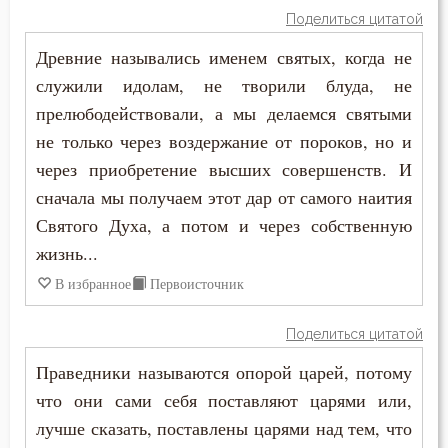
Самообладание
Поделиться цитатой
Древние назывались именем святых, когда не
Свобода
служили идолам, не творили блуда, не
Свобода воли
прелюбодействовали, а мы делаемся святыми
не только через воздержание от пороков, но и
Святость
через приобретение высших совершенств. И
Священники
сначала мы получаем этот дар от самого наития
Святого Духа, а потом и через собственную
Священное Писание
жизнь...
Семья
В избранное
Первоисточник
Сердце
Поделиться цитатой
Праведники называются опорой царей, потому
Сквернословие
что они сами себя поставляют царями или,
Скорбь
лучше сказать, поставлены царями над тем, что