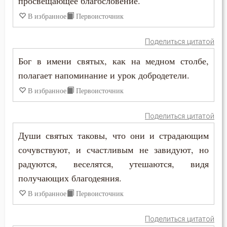
просвещающее благословение.
Ссора
В избранное
Первоисточник
Страдание
Поделиться цитатой
Страсть
Бог в имени святых, как на медном столбе,
полагает напоминание и урок добродетели.
Страх
В избранное
Первоисточник
Страх Божий
Поделиться цитатой
Страх смерти
Души святых таковы, что они и страдающим
Страшный суд
сочувствуют, и счастливым не завидуют, но
радуются, веселятся, утешаются, видя
Стыд
получающих благодеяния.
Суета
В избранное
Первоисточник
Счастье
Поделиться цитатой