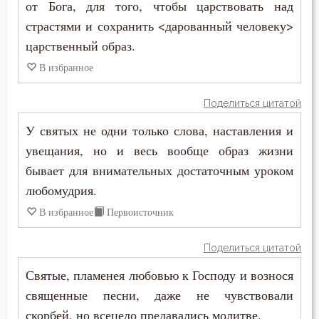
от Бога, для того, чтобы царствовать над
Скромность
страстями и сохранить <дарованный человеку>
Слава
царственный образ.
В избранное
Славолюбие
Поделиться цитатой
Сладострастие
У святых не одни только слова, наставления и
Сластолюбие
увещания, но и весь вообще образ жизни
бывает для внимательных достаточным уроком
Слезы
любомудрия.
Служение Богу
В избранное
Первоисточник
Слух
Поделиться цитатой
Смертная память
Святые, пламенея любовью к Господу и вознося
священные песни, даже не чувствовали
Смерть
скорбей, но всецело предавались молитве.