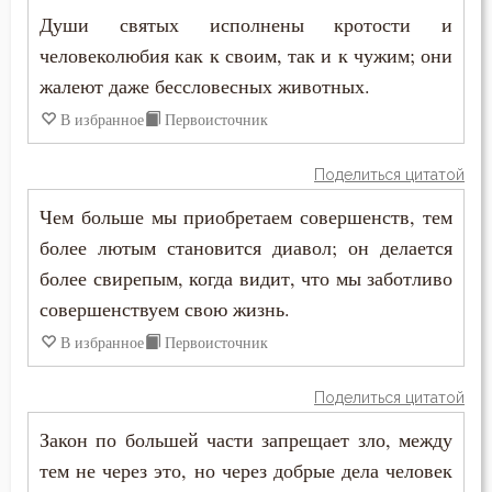
Души святых исполнены кротости и
Таинство
человеколюбия как к своим, так и к чужим; они
Творения святых
жалеют даже бессловесных животных.
В избранное
Первоисточник
Тело
Терпение
Поделиться цитатой
Чем больше мы приобретаем совершенств, тем
Трезвение
более лютым становится диавол; он делается
Троица
более свирепым, когда видит, что мы заботливо
совершенствуем свою жизнь.
Тщеславие
В избранное
Первоисточник
Убийство
Поделиться цитатой
Уединение
Закон по большей части запрещает зло, между
тем не через это, но через добрые дела человек
Украшение