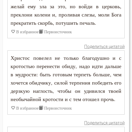
Иустин (Попович)
желай ему зла за это, но войди в церковь,
Гость
преклони колени и, проливая слезы, моли Бога
Иустин Философ
прекратить скорбь, потушить печаль.
Грех
Каллист Ангеликуд
В избранное
Первоисточник
Девство
Киприан Карфагенский
Поделиться цитатой
Дело
Кирилл Александрийский
Христос повелел не только благодушно и с
Деньги
кротостью перенести обиду, надо идти дальше
Кирилл Иерусалимский
в мудрости: быть готовым терпеть больше, чем
Дети
хочется обидчику, силой терпения победить его
Климент Римский
Добро
дерзкую наглость, чтобы он удивился твоей
Лев Великий
необычайной кротости и с тем отошел прочь.
Добродетель
В избранное
Первоисточник
Лев Оптинский (Наголкин)
Друг
Лука (Войно-Ясенецкий)
Поделиться цитатой
Дух Святой