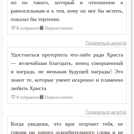
но на такого, который в отношении к
Иоанн Карпафский
Воскресение Христово
равносильным и к тем, кому он мог бы мстить,
Иоанн Кассиан Римлянин
показал бы терпение.
Воспитание
В избранное
Первоисточник
Иоанн Кронштадтский
Высокомерие
Иоанн Лествичник
Поделиться цитатой
Гадание
Удостоиться претерпеть что-либо ради Христа
Иоанн Мосх
— величайшая благодать, венец совершенный
Глаза
Иосиф Оптинский (Литовкин)
и награда, не меньшая будущей награды! Это
Гнев
знают те, которые умеют искренно и пламенно
Ириней Лионский
любить Христа.
Гнев Божий
Исаак Сирин Ниневийский
В избранное
Первоисточник
Гонение
Исидор Пелусиот
Поделиться цитатой
Гордость
Когда увидишь, что враг огорчает тебя, не
Исихий Иерусалимский
Господь
говори ни одного оскорбительного слова и не