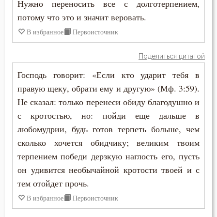
Нужно переносить все с долготерпением,
Макарий Великий
Духовная жизнь
потому что это и значит веровать.
Макарий Оптинский (Иванов)
В избранное
Первоисточник
Душа
Максим Грек
Поделиться цитатой
Еда
Максим Исповедник
Господь говорит: «Если кто ударит тебя в
Елеосвящение
правую щеку, обрати ему и другую» (Мф. 3:59).
Марк Подвижник
Не сказал: только перенеси обиду благодушно и
Ересь
с кротостью, но: пойди еще дальше в
Марк Эфесский
Естество
любомудрии, будь готов терпеть больше, чем
Мефодий Олимпийский
сколько хочется обидчику; великим твоим
Женщина
терпением победи дерзкую наглость его, пусть
Митрофан Воронежский
Жестокость
он удивится необычайной кротости твоей и с
Моисей Оптинский (Путилов)
тем отойдет прочь.
Животные
В избранное
Первоисточник
Нектарий Оптинский (Тихонов)
Жизнь