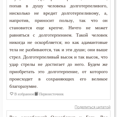
Общение
попав в душу человека долготерпеливого,
Одежда
нисколько не вредит долготерпеливому, а,
напротив, приносит пользу, так что он
Оскорбление
становится еще крепче. Ничто не может
равняться с долготерпением. Такой человек
Оставление Богом
никогда не оскорбляется; но как адамантовые
Осуждение
тела не разбиваются, так и эти души; они выше
стрел. Долготерпеливый высок и так высок, что
Отчаяние
удар стрелы не достигает до него. Будем же
приобретать это долготерпение, от которого
Очищение
происходит в сохраняющих его великое
Падение
благоразумие.
В избранное
Первоисточник
Память
Печаль
Поделиться цитатой