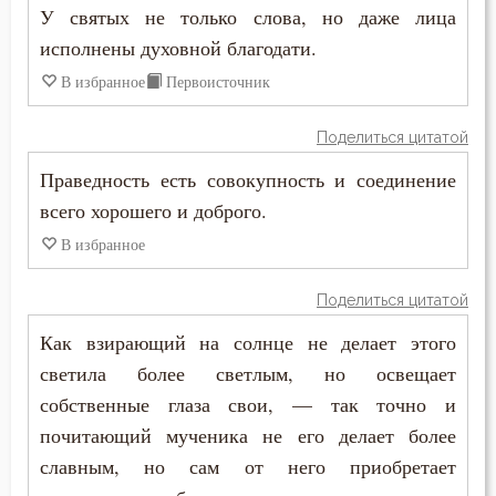
У святых не только слова, но даже лица
Сокрушение
исполнены духовной благодати.
Состояние души после смерти
В избранное
Первоисточник
Сострадание
Поделиться цитатой
Сотворение мира
Праведность есть совокупность и соединение
всего хорошего и доброго.
Спасение
В избранное
Спаситель
Поделиться цитатой
Сплетни
Как взирающий на солнце не делает этого
Спокойствие
светила более светлым, но освещает
собственные глаза свои, — так точно и
Справедливость
почитающий мученика не его делает более
славным, но сам от него приобретает
Сребролюбие