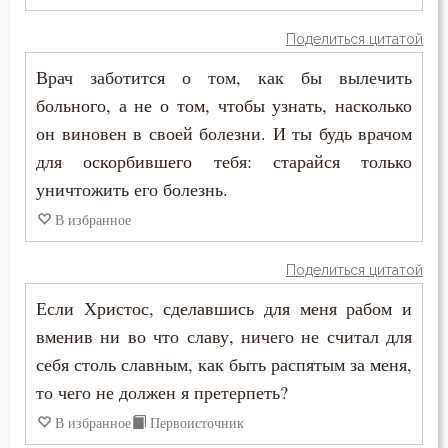
Феодор Студит
Кощунство
Поделиться цитатой
Феодор Эдесский
Врач заботится о том, как бы вылечить
Красота
больного, а не о том, чтобы узнать, насколько
Феодорит Кирский
Крест
он виновен в своей болезни. И ты будь врачом
Феолипт Филадельфийский
для оскорбившего тебя: старайся только
Крестное знамение
уничтожить его болезнь.
Феофан Затворник
Крещение
В избранное
Феофил Антиохийский
Крещение Господне
Поделиться цитатой
Феофилакт Болгарский
Если Христос, сделавшись для меня рабом и
Кротость
Филарет Московский (Дроздов)
вменив ни во что славу, ничего не считал для
Лень
себя столь славным, как быть распятым за меня,
Филофей Синайский
то чего не должен я претерпеть?
Лесть
В избранное
Первоисточник
Лицемерие