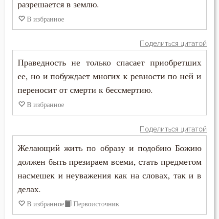
разрешается в землю.
Раскаяние
В избранное
Ревность
Поделиться цитатой
Ревность по Богу
Праведность не только спасает приобретших
Решимость
ее, но и побуждает многих к ревности по ней и
переносит от смерти к бессмертию.
Родители
В избранное
Рождество
Поделиться цитатой
Ропот
Желающий жить по образу и подобию Божию
Роскошь
должен быть презираем всеми, стать предметом
насмешек и неуважения как на словах, так и в
Самолюбие
делах.
Самомнение
В избранное
Первоисточник