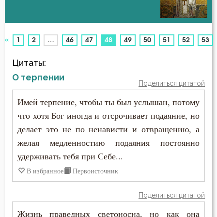
Антихрист
Авва Феона
Атеизм
«
(current)
1
2
…
46
47
48
49
50
51
52
53
Авва Филимон
Бдение
Цитаты:
Аврелий Августин
Беда
О терпении
Поделиться цитатой
Амвросий Медиоланский
Бедность
Имей терпение, чтобы ты был услышан, потому
Амвросий Оптинский (Гренков)
что хотя Бог иногда и отсрочивает подаяние, но
Безмолвие
делает это не по ненависти и отвращению, а
Амфилохий Иконийский
Беседа
желая медленностию подаяния постоянно
Анастасий Антиохийский
удерживать тебя при Себе...
Беснование
В избранное
Первоисточник
Анастасий Синаит
Беспечность
Поделиться цитатой
Анатолий Оптинский (Зерцалов)
Бесплодие
Жизнь праведных светоносна, но как она