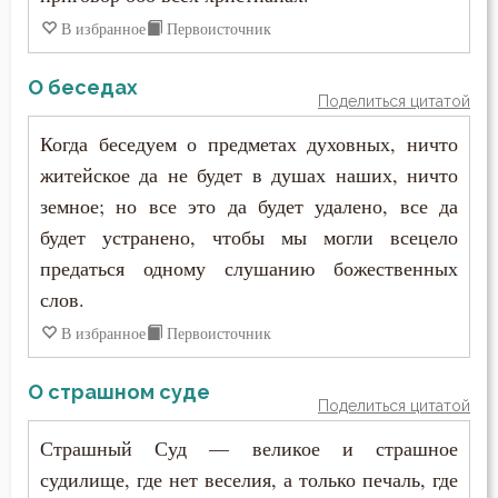
Ссора
В избранное
Первоисточник
Страдание
О беседах
Поделиться цитатой
Страсть
Когда беседуем о предметах духовных, ничто
житейское да не будет в душах наших, ничто
Страх
земное; но все это да будет удалено, все да
Страх Божий
будет устранено, чтобы мы могли всецело
предаться одному слушанию божественных
Страх смерти
слов.
Страшный суд
В избранное
Первоисточник
Стыд
О страшном суде
Поделиться цитатой
Суета
Страшный Суд — великое и страшное
Счастье
судилище, где нет веселия, а только печаль, где