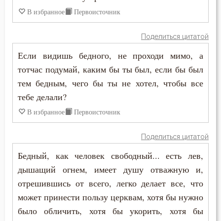
Иустин (Попович)
В избранное
Первоисточник
Гость
Иустин Философ
Грех
Поделиться цитатой
Каллист Ангеликуд
Если видишь бедного, не проходи мимо, а
Девство
тотчас подумай, каким бы ты был, если бы был
Киприан Карфагенский
Дело
тем бедным, чего бы ты не хотел, чтобы все
Кирилл Александрийский
тебе делали?
Деньги
В избранное
Первоисточник
Кирилл Иерусалимский
Дети
Поделиться цитатой
Климент Римский
Добро
Бедный, как человек свободный... есть лев,
Лев Великий
дышащий огнем, имеет душу отважную и,
Добродетель
отрешившись от всего, легко делает все, что
Лев Оптинский (Наголкин)
Друг
может принести пользу церквам, хотя бы нужно
Лука (Войно-Ясенецкий)
было обличить, хотя бы укорить, хотя бы
Дух Святой