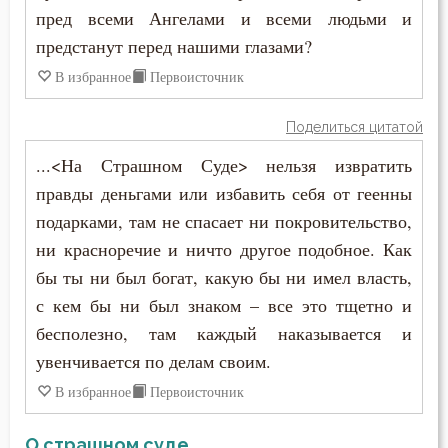
пред всеми Ангелами и всеми людьми и
Ум
предстанут перед нашими глазами?
Умерший
В избранное
Первоисточник
Унижение
Поделиться цитатой
Уныние
...<На Страшном Суде> нельзя извратить
правды деньгами или избавить себя от геенны
Утешение
подарками, там не спасает ни покровительство,
ни красноречие и ничто другое подобное. Как
Храм
бы ты ни был богат, какую бы ни имел власть,
Христос
с кем бы ни был знаком – все это тщетно и
бесполезно, там каждый наказывается и
Хула
увенчивается по делам своим.
Царство небесное
В избранное
Первоисточник
Целомудрие
О страшном суде