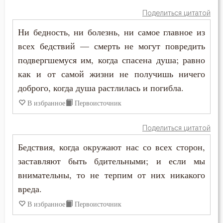
Праздность
Поделиться цитатой
Прелюбодеяние
Ни бедность, ни болезнь, ни самое главное из
всех бедствий — смерть не могут повредить
Привычки
подвергшемуся им, когда спасена душа; равно
Призвание
как и от самой жизни не получишь ничего
доброго, когда душа растлилась и погибла.
Пример
В избранное
Первоисточник
Приметы
Поделиться цитатой
Причастие
Бедствия, когда окружают нас со всех сторон,
заставляют быть бдительными; и если мы
Промысел Божий
внимательны, то не терпим от них никакого
Проповеди
вреда.
В избранное
Первоисточник
Пророчество