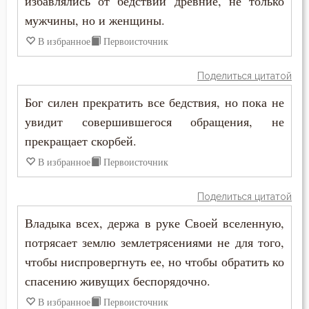
избавлялись от бедствий древние, не только
Печаль по Богу
мужчины, но и женщины.
Плач
В избранное
Первоисточник
Плоть
Поделиться цитатой
Подвиг
Бог силен прекратить все бедствия, но пока не
увидит совершившегося обращения, не
Подвижничество
прекращает скорбей.
Подготовка к смерти
В избранное
Первоисточник
Познание себя
Поделиться цитатой
Позор
Владыка всех, держа в руке Своей вселенную,
потрясает землю землетрясениями не для того,
Покаяние
чтобы ниспровергнуть ее, но чтобы обратить ко
спасению живущих беспорядочно.
Помощь Божия
В избранное
Первоисточник