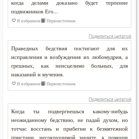
когда делами доказано будет терпение
Феодор Студит
подвижников Его...
Кощунство
Феодор Эдесский
В избранное
Первоисточник
Красота
Феодорит Кирский
Поделиться цитатой
Крест
Праведных бедствия постигают для их
Феолипт Филадельфийский
Крестное знамение
исправления и возбуждения их любомудрия, а
Феофан Затворник
грешных, как неисцелимо больных, для
Крещение
наказаний и мучения.
Феофил Антиохийский
Крещение Господне
В избранное
Первоисточник
Феофилакт Болгарский
Кротость
Поделиться цитатой
Филарет Московский (Дроздов)
Лень
Когда ты подвергнешься какому-нибудь
Филофей Синайский
неожиданному бедствию, не падай духом, но
Лесть
тотчас восстань и прибегни к безмятежной
пристани, несокрушимой защите, к помощи
Лицемерие