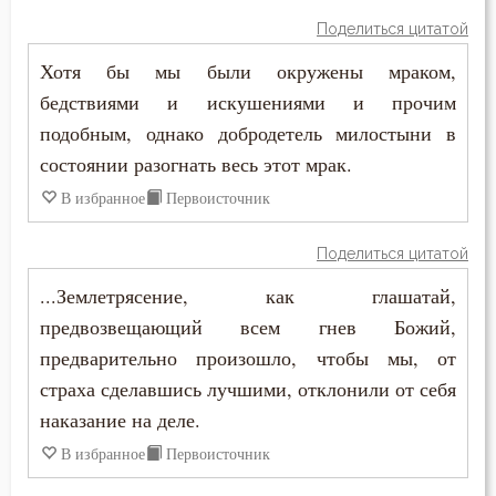
Никита Стифат
Поделиться цитатой
Жизнь вечная
Никифор Уединенник
Хотя бы мы были окружены мраком,
Забота
бедствиями и искушениями и прочим
Никодим Святогорец
подобным, однако добродетель милостыни в
Зависть
состоянии разогнать весь этот мрак.
Николай Сербский
Загробная жизнь
В избранное
Первоисточник
Никон Оптинский (Беляев)
Закон Божий
Поделиться цитатой
Нил Синайский
Заповеди
...Землетрясение, как глашатай,
Нил Сорский
предвозвещающий всем гнев Божий,
Здоровье
предварительно произошло, чтобы мы, от
Паисий (Величковский)
страха сделавшись лучшими, отклонили от себя
Зло
Петр Дамаскин
наказание на деле.
Злопамятство
В избранное
Первоисточник
Петр Московский
Злорадство