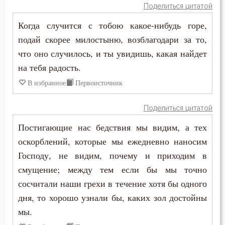
Прошение
Поделиться цитатой
Когда случится с тобою какое-нибудь горе,
Прощение
подай скорее милостыню, возблагодари за то,
Псалтирь
что оно случилось, и ты увидишь, какая найдет
на тебя радость.
Пьянство
В избранное
Первоисточник
Работа
Поделиться цитатой
Рабство телесное
Постигающие нас бедствия мы видим, а тех
оскорблений, которые мы ежедневно наносим
Радость
Господу, не видим, почему и приходим в
Развлечение
смущение; между тем если бы мы точно
сосчитали наши грехи в течение хотя бы одного
Раздражительность
дня, то хорошо узнали бы, каких зол достойны
Разум
мы.