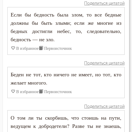
Зосима Палестинский
Поделиться цитатой
Власть
Если бы бедность была злом, то все бедные
Иаков Низибийский
Воздаяние
должны бы быть злыми; если же многие из
Игнатий Антиохийский
бедных достигли небес, то, следовательно,
Воздержание
бедность — не зло.
Игнатий Брянчанинов
Вознесение
В избранное
Первоисточник
Иероним Стридонский
Война
Поделиться цитатой
Иларион Оптинский (Пономарёв)
Беден не тот, кто ничего не имеет, но тот, кто
Воля
Илия Екдик
желает многого.
Воля Божия
В избранное
Первоисточник
Иоанн (Максимович)
Воплощение
Поделиться цитатой
Иоанн Дамаскин
Воровство
О том ли ты скорбишь, что стоишь на пути,
Иоанн Златоуст
ведущем к добродетели? Разве ты не знаешь,
Воскресение