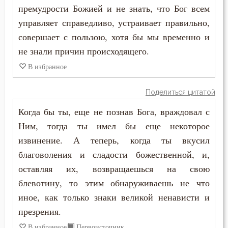
премудрости Божией и не знать, что Бог всем
Скромность
управляет справедливо, устраивает правильно,
Слава
совершает с пользою, хотя бы мы временно и
не знали причин происходящего.
Славолюбие
В избранное
Сладострастие
Поделиться цитатой
Сластолюбие
Когда бы ты, еще не познав Бога, враждовал с
Слезы
Ним, тогда ты имел бы еще некоторое
извинение. А теперь, когда ты вкусил
Служение Богу
благоволения и сладости божественной, и,
оставляя их, возвращаешься на свою
Слух
блевотину, то этим обнаруживаешь не что
Смертная память
иное, как только знаки великой ненависти и
презрения.
Смерть
В избранное
Первоисточник