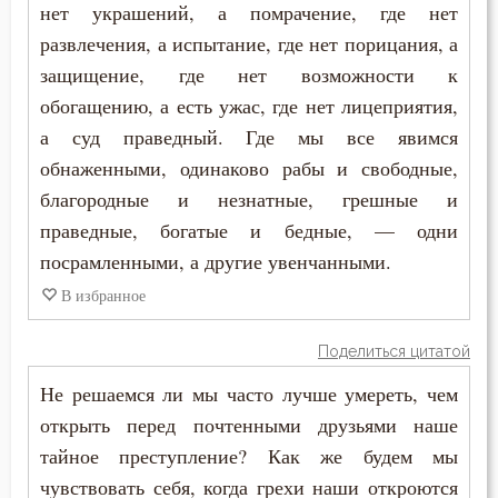
нет украшений, а помрачение, где нет
Таинство
развлечения, а испытание, где нет порицания, а
защищение, где нет возможности к
Творения святых
обогащению, а есть ужас, где нет лицеприятия,
Тело
а суд праведный. Где мы все явимся
обнаженными, одинаково рабы и свободные,
Терпение
благородные и незнатные, грешные и
Трезвение
праведные, богатые и бедные, — одни
посрамленными, а другие увенчанными.
Троица
В избранное
Тщеславие
Поделиться цитатой
Убийство
Не решаемся ли мы часто лучше умереть, чем
открыть перед почтенными друзьями наше
Уединение
тайное преступление? Как же будем мы
Украшение
чувствовать себя, когда грехи наши откроются