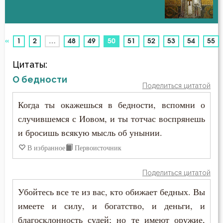
Антихрист
Авва Феона
Атеизм
«
(current)
1
2
…
48
49
50
51
52
53
54
55
Авва Филимон
Бдение
Цитаты:
Аврелий Августин
Беда
О бедности
Поделиться цитатой
Амвросий Медиоланский
Бедность
Когда ты окажешься в бедности, вспомни о
Амвросий Оптинский (Гренков)
случившемся с Иовом, и ты тотчас воспрянешь
Безмолвие
и бросишь всякую мысль об унынии.
Амфилохий Иконийский
Беседа
В избранное
Первоисточник
Анастасий Антиохийский
Беснование
Поделиться цитатой
Анастасий Синаит
Беспечность
Убойтесь все те из вас, кто обижает бедных. Вы
Анатолий Оптинский (Зерцалов)
имеете и силу, и богатство, и деньги, и
Бесплодие
благосклонность судей; но те имеют оружие,