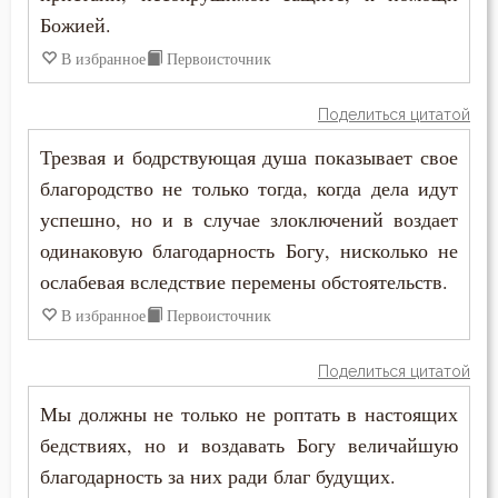
Божией.
Ложь
В избранное
Первоисточник
Лукавство
Поделиться цитатой
Любовь
Трезвая и бодрствующая душа показывает свое
благородство не только тогда, когда дела идут
Любовь Божия
успешно, но и в случае злоключений воздает
Любовь к Богу
одинаковую благодарность Богу, нисколько не
ослабевая вследствие перемены обстоятельств.
Любомудрие
В избранное
Первоисточник
Месть
Поделиться цитатой
Милостыня
Мы должны не только не роптать в настоящих
бедствиях, но и воздавать Богу величайшую
Мир
благодарность за них ради благ будущих.
Молитва