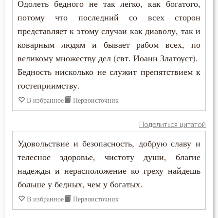
Григорий Нисский
Одолеть бедного не так легко, как богатого,
Богопознание
потому что последний со всех сторон
Григорий Палама
представляет к этому случаи как диаволу, так и
Богородица
коварным людям и бывает рабом всех, по
Григорий Синаит
Богослужение
великому множеству дел (свт. Иоанн Златоуст).
Григорий Чудотворец
Бедность нисколько не служит препятствием к
Богоугождение
гостеприимству.
Диадох
Болезнь
В избранное
Первоисточник
Димитрий Ростовский
Борьба
Поделиться цитатой
Дионисий Ареопагит
Удовольствие и безопасность, добрую славу и
Будущее
Епифаний Кипрский
телесное здоровье, чистоту души, благие
Вера
надежды и нерасположение ко греху найдешь
Ерм
больше у бедных, чем у богатых.
Ветхий Завет
В избранное
Первоисточник
Ефрем Сирин
Вечные муки