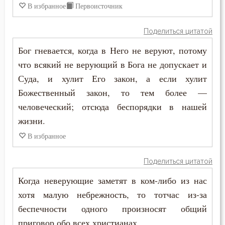
В избранное
Первоисточник
Сокрушение
Поделиться цитатой
Состояние души после смерти
Бог гневается, когда в Него не веруют, потому
Сострадание
что всякий не верующий в Бога не допускает и
Суда, и хулит Его закон, а если хулит
Сотворение мира
Божественный закон, то тем более —
Спасение
человеческий; отсюда беспорядки в нашей
жизни.
Спаситель
В избранное
Сплетни
Поделиться цитатой
Спокойствие
Когда неверующие заметят в ком-либо из нас
Справедливость
хотя малую небрежность, то тотчас из-за
беспечности одного произносят общий
Сребролюбие
приговор обо всех христианах.