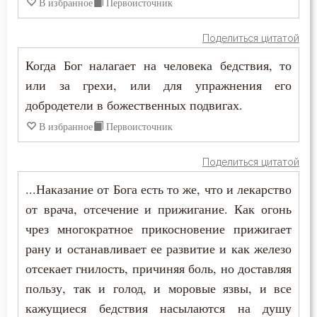
В избранное
Первоисточник
Раскаяние
Поделиться цитатой
Ревность
Когда Бог налагает на человека бедствия, то
Ревность по Богу
или за грехи, или для упражнения его
добродетели в божественных подвигах.
Решимость
В избранное
Первоисточник
Родители
Поделиться цитатой
Рождество
...Наказание от Бога есть то же, что и лекарство
Ропот
от врача, отсечение и прижигание. Как огонь
чрез многократное прикосновение прижигает
Роскошь
рану и останавливает ее развитие и как железо
Самолюбие
отсекает гнилость, причиняя боль, но доставляя
пользу, так и голод, и моровые язвы, и все
Самомнение
кажущиеся бедствия насылаются на душу