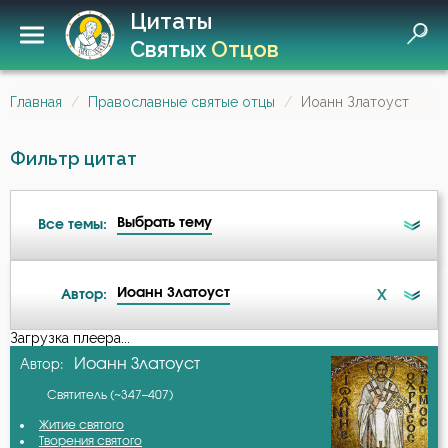
Цитаты
Святых
Отцов
Главная
Православные святые отцы
Иоанн Златоуст
Фильтр цитат
Выбрать тему
Все темы:
Иоанн Златоуст
X
Автор:
Ад
Загрузка плеера...
А-я
Иоанн Златоуст
Автор:
Ангел
Святитель (~347–407)
Авва Дорофей
Ангел Хранитель
Житие святого
Творения святого
Авва Исайя (Скитский)