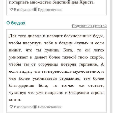
потерпеть множество бедствий для Христа.
Макарий Великий
Духовная жизнь
В избранное
Первоисточник
Макарий Оптинский (Иванов)
Душа
О бедах
Максим Грек
Поделиться цитатой
Еда
Для того диавол и наводит бесчисленные беды,
Максим Исповедник
чтобы ввергнуть тебя в бездну <хулы> и если
Елеосвящение
Марк Подвижник
видит, что ты хулишь Бога, то он легко
Ересь
умножает и делает более тяжкой твою скорбь,
Марк Эфесский
чтобы ты от огорчения потерял терпение. А
Естество
если видит, что ты переносишь мужественно, и
Мефодий Олимпийский
Женщина
чем более усиливается страдание, тем более
Митрофан Воронежский
благодаришь Бога, то тотчас же отстает,
Жестокость
чувствуя что уже напрасно и бесцельно строит
Моисей Оптинский (Путилов)
козни.
Животные
Нектарий Оптинский (Тихонов)
В избранное
Первоисточник
Жизнь