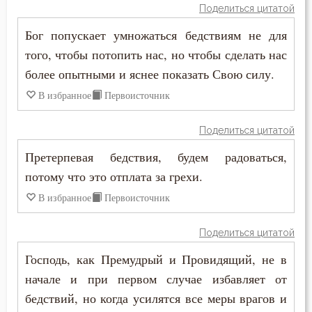
Поделиться цитатой
Пимен Великий
Знание
Бог попускает умножаться бедствиям не для
Поликарп Смирнский
того, чтобы потопить нас, но чтобы сделать нас
Идолопоклонство
более опытными и яснее показать Свою силу.
Серафим Саровский
Икона
В избранное
Первоисточник
Силуан Афонский
Искушение
Поделиться цитатой
Симеон Благоговейный
Исповедник
Претерпевая бедствия, будем радоваться,
Симеон Новый Богослов
потому что это отплата за грехи.
Исповедь
В избранное
Первоисточник
Симеон Солунский
Исправление
Тихон Задонский
Поделиться цитатой
Истина
Господь, как Премудрый и Провидящий, не в
Фалассий Ливийский
Клятва
начале и при первом случае избавляет от
Феогност
бедствий, но когда усилятся все меры врагов и
Колдовство