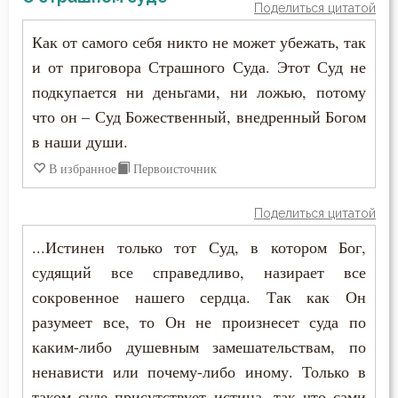
Поделиться цитатой
Церковь
Как от самого себя никто не может убежать, так
Человек
и от приговора Страшного Суда. Этот Суд не
подкупается ни деньгами, ни ложью, потому
Человекоугодие
что он – Суд Божественный, внедренный Богом
в наши души.
Честолюбие
В избранное
Первоисточник
Честь
Поделиться цитатой
Чистота
...Истинен только тот Суд, в котором Бог,
Чревоугодие
судящий все справедливо, назирает все
сокровенное нашего сердца. Так как Он
Чтение
разумеет все, то Он не произнесет суда по
Чудо
каким-либо душевным замешательствам, по
ненависти или почему-либо иному. Только в
Щедрость
таком суде присутствует истина, так что сами