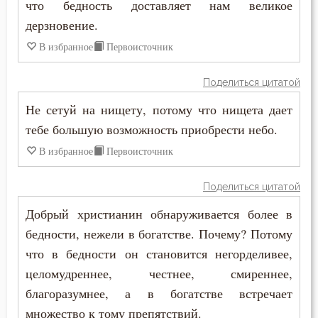
что бедность доставляет нам великое
Иоанн Карпафский
Воскресение Христово
дерзновение.
Иоанн Кассиан Римлянин
В избранное
Первоисточник
Воспитание
Иоанн Кронштадтский
Поделиться цитатой
Высокомерие
Иоанн Лествичник
Не сетуй на нищету, потому что нищета дает
Гадание
тебе большую возможность приобрести небо.
Иоанн Мосх
Глаза
В избранное
Первоисточник
Иосиф Оптинский (Литовкин)
Гнев
Поделиться цитатой
Ириней Лионский
Гнев Божий
Добрый христианин обнаруживается более в
Исаак Сирин Ниневийский
бедности, нежели в богатстве. Почему? Потому
Гонение
что в бедности он становится негорделивее,
Исидор Пелусиот
целомудреннее, честнее, смиреннее,
Гордость
благоразумнее, а в богатстве встречает
Исихий Иерусалимский
Господь
множество к тому препятствий.