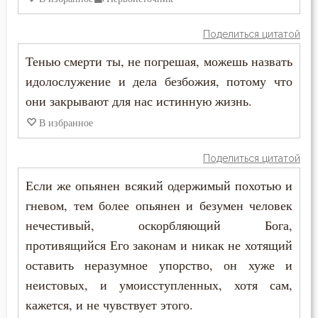
Смерть детей
Поделиться цитатой
Смерть душевная
Тенью смерти ты, не погрешая, можешь назвать
Смех
идолослужение и дела безбожия, потому что
они закрывают для нас истинную жизнь.
Смирение
В избранное
Смысл жизни
Поделиться цитатой
Снисхождение
Если же опьянен всякий одержимый похотью и
гневом, тем более опьянен и безумен человек
Соблазн
нечестивый, оскорбляющий Бога,
Совершенство
противящийся Его законам и никак не хотящий
оставить неразумное упорство, он хуже и
Совесть
неистовых, и умоисступленных, хотя сам,
Созерцание
кажется, и не чувствует этого.