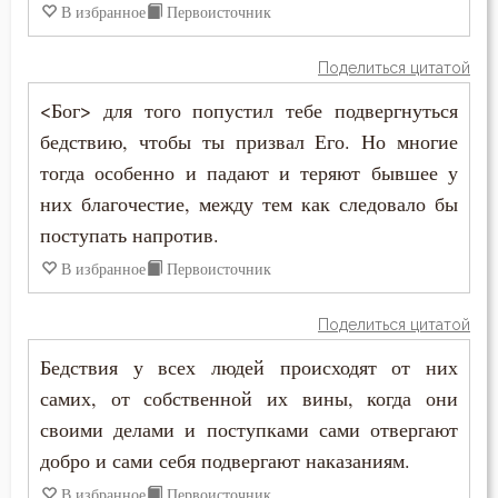
В избранное
Первоисточник
Молчание
Поделиться цитатой
Монастырь
<Бог> для того попустил тебе подвергнуться
бедствию, чтобы ты призвал Его. Но многие
Монах
тогда особенно и падают и теряют бывшее у
Мощи
них благочестие, между тем как следовало бы
поступать напротив.
Мудрость
В избранное
Первоисточник
Мученичество
Поделиться цитатой
Мысли
Бедствия у всех людей происходят от них
самих, от собственной их вины, когда они
Надежда
своими делами и поступками сами отвергают
Наказание
добро и сами себя подвергают наказаниям.
В избранное
Первоисточник
Намерение