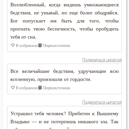
Общение
Возлюбленный, когда видишь умножающиеся
бедствия, не унывай, но еще более ободряйся.
Одежда
Бог попускает им быть для того, чтобы
Оскорбление
прогнать твою беспечность, чтобы пробудить
тебя от сна.
Оставление Богом
В избранное
Первоисточник
Осуждение
Поделиться цитатой
Отчаяние
Все величайшие бедствия, удручающие всю
Очищение
вселенную, произошли от гордости.
В избранное
Первоисточник
Падение
Поделиться цитатой
Память
Устрашил тебя человек? Прибегни к Вышнему
Печаль
Владыке — и не потерпишь никакого зла. Так