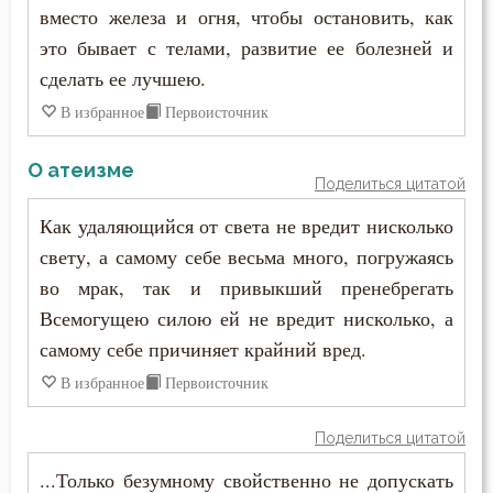
вместо железа и огня, чтобы остановить, как
Самообладание
это бывает с телами, развитие ее болезней и
Свобода
сделать ее лучшею.
В избранное
Первоисточник
Свобода воли
Святость
О атеизме
Поделиться цитатой
Священники
Как удаляющийся от света не вредит нисколько
свету, а самому себе весьма много, погружаясь
Священное Писание
во мрак, так и привыкший пренебрегать
Семья
Всемогущею силою ей не вредит нисколько, а
самому себе причиняет крайний вред.
Сердце
В избранное
Первоисточник
Сквернословие
Поделиться цитатой
Скорбь
...Только безумному свойственно не допускать