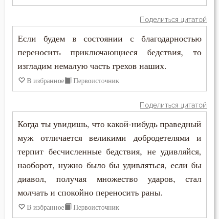
Порок
Поделиться цитатой
Последние времена
Если будем в состоянии с благодарностью
Послушание
переносить приключающиеся бедствия, то
изгладим немалую часть грехов наших.
Пост
В избранное
Первоисточник
Похвала
Поделиться цитатой
Похоть
Когда ты увидишь, что какой-нибудь праведный
Почитание Бога
муж отличается великими добродетелями и
терпит бесчисленные бедствия, не удивляйся,
Праведность
наоборот, нужно было бы удивляться, если бы
диавол, получая множество ударов, стал
Праздник
молчать и спокойно переносить раны.
Празднословие
В избранное
Первоисточник