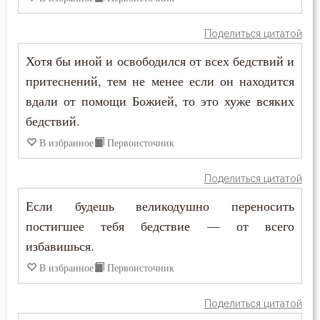
Наслаждение
Поделиться цитатой
Хотя бы иной и освободился от всех бедствий и
Насмешка
притеснений, тем не менее если он находится
Наставление
вдали от помощи Божией, то это хуже всяких
бедствий.
Начальство
В избранное
Первоисточник
Ненависть
Поделиться цитатой
Нерадение
Если будешь великодушно переносить
постигшее тебя бедствие — от всего
Нечувствие
избавишься.
Обида
В избранное
Первоисточник
Обличение
Поделиться цитатой