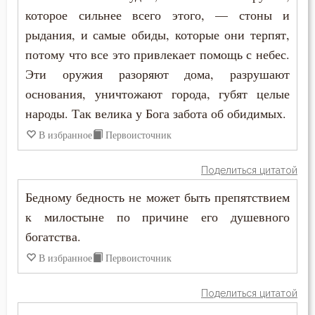
Антоний Великий
которое сильнее всего этого, — стоны и
Бесы
рыдания, и самые обиды, которые они терпят,
Антоний Оптинский (Путилов)
Благоговение
потому что все это привлекает помощь с небес.
Арсений Великий
Эти оружия разоряют дома, разрушают
Благодарность
основания, уничтожают города, губят целые
Афанасий (Сахаров)
Благодать
народы. Так велика у Бога забота об обидимых.
Афанасий Великий
В избранное
Первоисточник
Благоразумие
Варнава
Поделиться цитатой
Благочестие
Варсонофий Оптинский (Плиханков)
Бедному бедность не может быть препятствием
Ближний
к милостыне по причине его душевного
Василий Великий
богатства.
Блуд
Григорий Богослов
В избранное
Первоисточник
Бог
Григорий Великий (Двоеслов)
Поделиться цитатой
Богатство