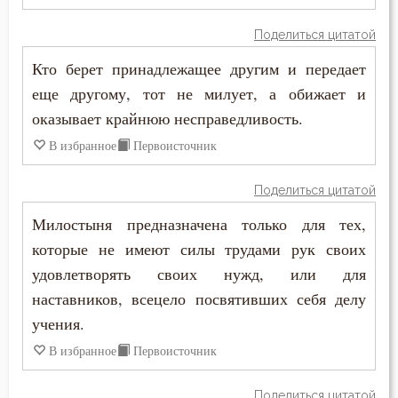
Иустин (Попович)
Гость
Поделиться цитатой
Иустин Философ
Кто берет принадлежащее другим и передает
Грех
Каллист Ангеликуд
еще другому, тот не милует, а обижает и
Девство
оказывает крайнюю несправедливость.
Киприан Карфагенский
В избранное
Первоисточник
Дело
Кирилл Александрийский
Деньги
Поделиться цитатой
Кирилл Иерусалимский
Милостыня предназначена только для тех,
Дети
которые не имеют силы трудами рук своих
Климент Римский
Добро
удовлетворять своих нужд, или для
Лев Великий
наставников, всецело посвятивших себя делу
Добродетель
учения.
Лев Оптинский (Наголкин)
Друг
В избранное
Первоисточник
Лука (Войно-Ясенецкий)
Дух Святой
Поделиться цитатой