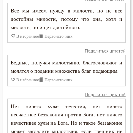
Макарий Великий
Духовная жизнь
Все мы имеем нужду в милости, но не все
Макарий Оптинский (Иванов)
достойны милости, потому что она, хотя и
Душа
милость, но ищет достойного.
Максим Грек
В избранное
Первоисточник
Еда
Максим Исповедник
Елеосвящение
Поделиться цитатой
Марк Подвижник
Бедные, получая милостыню, благословляют и
Ересь
молятся о подании множества благ подающим.
Марк Эфесский
Естество
В избранное
Первоисточник
Мефодий Олимпийский
Женщина
Поделиться цитатой
Митрофан Воронежский
Жестокость
Нет ничего хуже нечестия, нет ничего
Моисей Оптинский (Путилов)
несчастнее беззакония против Бога, нет ничего
Животные
нечестивее хулы на Бога. Но и такое беззаконие
Нектарий Оптинский (Тихонов)
Жизнь
может загладить милостыня, если грешник не