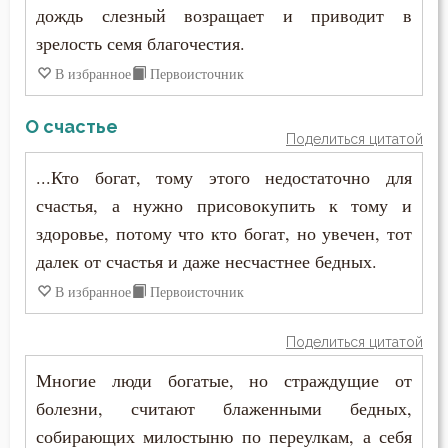
Порок
дождь слезный возращает и приводит в
зрелость семя благочестия.
Последние времена
В избранное
Первоисточник
Послушание
О счастье
Пост
Поделиться цитатой
...Кто богат, тому этого недостаточно для
Похвала
счастья, а нужно присовокупить к тому и
Похоть
здоровье, потому что кто богат, но увечен, тот
далек от счастья и даже несчастнее бедных.
Почитание Бога
В избранное
Первоисточник
Праведность
Поделиться цитатой
Праздник
Многие люди богатые, но страждущие от
болезни, считают блаженными бедных,
Празднословие
собирающих милостыню по переулкам, а себя