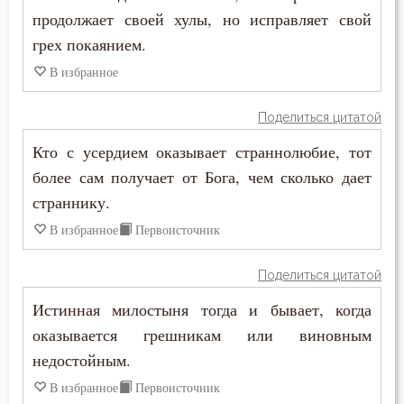
Никита Стифат
продолжает своей хулы, но исправляет свой
Жизнь вечная
грех покаянием.
Никифор Уединенник
Забота
В избранное
Никодим Святогорец
Зависть
Поделиться цитатой
Николай Сербский
Кто с усердием оказывает страннолюбие, тот
Загробная жизнь
более сам получает от Бога, чем сколько дает
Никон Оптинский (Беляев)
Закон Божий
страннику.
Нил Синайский
В избранное
Первоисточник
Заповеди
Нил Сорский
Здоровье
Поделиться цитатой
Паисий (Величковский)
Истинная милостыня тогда и бывает, когда
Зло
оказывается грешникам или виновным
Петр Дамаскин
Злопамятство
недостойным.
Петр Московский
В избранное
Первоисточник
Злорадство