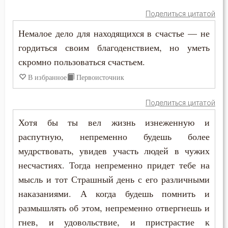
Прошение
Поделиться цитатой
Прощение
Немалое дело для находящихся в счастье — не
гордиться своим благоденствием, но уметь
Псалтирь
скромно пользоваться счастьем.
Пьянство
В избранное
Первоисточник
Работа
Поделиться цитатой
Рабство телесное
Хотя бы ты вел жизнь изнеженную и
распутную, непременно будешь более
Радость
мудрствовать, увидев участь людей в чужих
несчастиях. Тогда непременно придет тебе на
Развлечение
мысль и тот Страшный день с его различными
Раздражительность
наказаниями. А когда будешь помнить и
размышлять об этом, непременно отвергнешь и
Разум
гнев, и удовольствие, и пристрастие к