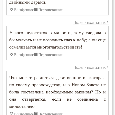
двойными дарами.
В избранное
Первоисточник
Ложь
Лукавство
Поделиться цитатой
У кого недостаток в милости, тому следовало
Любовь
бы молчать и не возводить глаз к небу; а он еще
Любовь Божия
осмеливается многоглагольствовать!
В избранное
Первоисточник
Любовь к Богу
Поделиться цитатой
Любомудрие
Что может равняться девственности, которая,
Месть
по своему превосходству, и в Новом Завете не
была поставлена необходимым законом? Но и
Милостыня
она отвергается, если не соединена с
Мир
милостынею.
В избранное
Первоисточник
Молитва