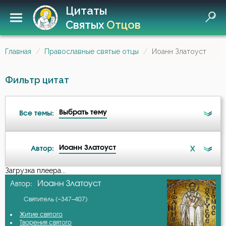
Цитаты
Святых
Отцов
Главная
Православные святые отцы
Иоанн Златоуст
Фильтр цитат
Выбрать тему
Все темы:
Иоанн Златоуст
X
Автор:
Ад
Загрузка плеера...
А-я
Иоанн Златоуст
Автор:
Ангел
Святитель (~347–407)
Авва Дорофей
Ангел Хранитель
Житие святого
Творения святого
Авва Исайя (Скитский)