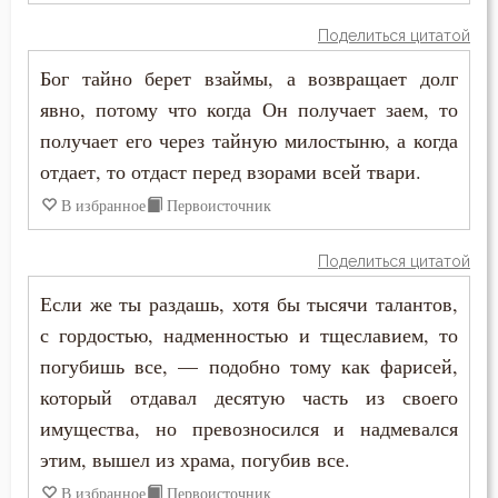
Пимен Великий
Поделиться цитатой
Знание
Поликарп Смирнский
Бог тайно берет взаймы, а возвращает долг
Идолопоклонство
явно, потому что когда Он получает заем, то
Серафим Саровский
получает его через тайную милостыню, а когда
Икона
Силуан Афонский
отдает, то отдаст перед взорами всей твари.
Искушение
В избранное
Первоисточник
Симеон Благоговейный
Исповедник
Поделиться цитатой
Симеон Новый Богослов
Исповедь
Если же ты раздашь, хотя бы тысячи талантов,
Симеон Солунский
с гордостью, надменностью и тщеславием, то
Исправление
погубишь все, — подобно тому как фарисей,
Тихон Задонский
Истина
который отдавал десятую часть из своего
Фалассий Ливийский
имущества, но превозносился и надмевался
Клятва
этим, вышел из храма, погубив все.
Феогност
Колдовство
В избранное
Первоисточник