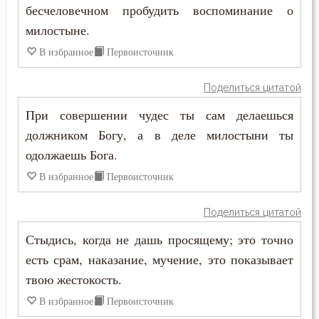
Зосима Палестинский
бесчеловечном пробудить воспоминание о
Власть
милостыне.
Иаков Низибийский
Воздаяние
В избранное
Первоисточник
Игнатий Антиохийский
Воздержание
Поделиться цитатой
Игнатий Брянчанинов
При совершении чудес ты сам делаешься
Вознесение
Иероним Стридонский
должником Богу, а в деле милостыни ты
Война
одолжаешь Бога.
Иларион Оптинский (Пономарёв)
В избранное
Первоисточник
Воля
Илия Екдик
Воля Божия
Поделиться цитатой
Иоанн (Максимович)
Стыдись, когда не дашь просящему; это точно
Воплощение
есть срам, наказание, мучение, это показывает
Иоанн Дамаскин
Воровство
твою жестокость.
Иоанн Златоуст
В избранное
Первоисточник
Воскресение