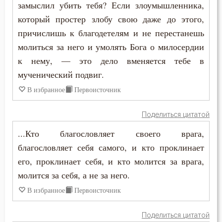
замыслил убить тебя? Если злоумышленника,
Ссора
который простер злобу свою даже до этого,
причислишь к благодетелям и не перестанешь
Страдание
молиться за него и умолять Бога о милосердии
Страсть
к нему, — это дело вменяется тебе в
мученический подвиг.
Страх
В избранное
Первоисточник
Страх Божий
Поделиться цитатой
Страх смерти
...Кто благословляет своего врага,
Страшный суд
благословляет себя самого, и кто проклинает
его, проклинает себя, и кто молится за врага,
Стыд
молится за себя, а не за него.
Суета
В избранное
Первоисточник
Счастье
Поделиться цитатой