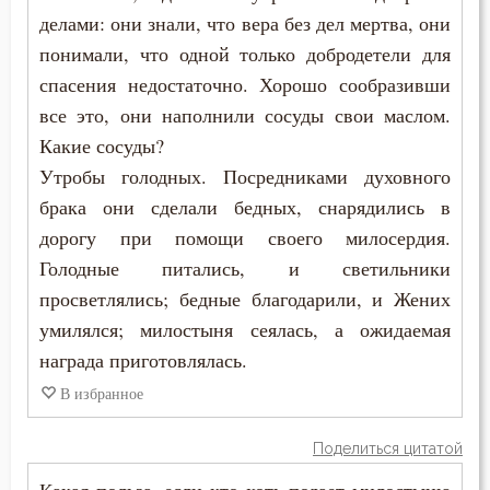
Антоний Великий
делами: они знали, что вера без дел мертва, они
Бесы
понимали, что одной только добродетели для
Антоний Оптинский (Путилов)
Благоговение
спасения недостаточно. Хорошо сообразивши
Арсений Великий
все это, они наполнили сосуды свои маслом.
Благодарность
Какие сосуды?
Афанасий (Сахаров)
Благодать
Утробы голодных. Посредниками духовного
Афанасий Великий
брака они сделали бедных, снарядились в
Благоразумие
дорогу при помощи своего милосердия.
Варнава
Голодные питались, и светильники
Благочестие
просветлялись; бедные благодарили, и Жених
Варсонофий Оптинский (Плиханков)
Ближний
умилялся; милостыня сеялась, а ожидаемая
Василий Великий
награда приготовлялась.
Блуд
В избранное
Григорий Богослов
Бог
Григорий Великий (Двоеслов)
Поделиться цитатой
Богатство