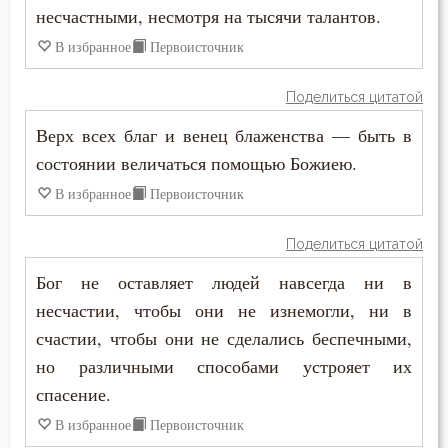
Праздность
несчастными, несмотря на тысячи талантов.
В избранное
Первоисточник
Прелюбодеяние
Привычки
Поделиться цитатой
Верх всех благ и венец блаженства — быть в
Призвание
состоянии величаться помощью Божиею.
Пример
В избранное
Первоисточник
Приметы
Поделиться цитатой
Причастие
Бог не оставляет людей навсегда ни в
несчастии, чтобы они не изнемогли, ни в
Промысел Божий
счастии, чтобы они не сделались беспечными,
но различными способами устрояет их
Проповеди
спасение.
Пророчество
В избранное
Первоисточник