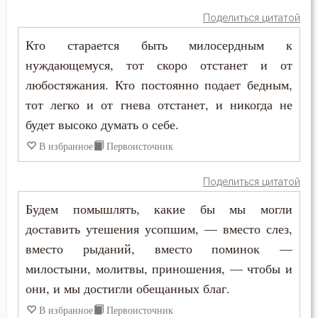
Иоанн Карпафский
Поделиться цитатой
Воскресение Христово
Иоанн Кассиан Римлянин
Кто старается быть милосердным к
Воспитание
нуждающемуся, тот скоро отстанет и от
Иоанн Кронштадтский
любостяжания. Кто постоянно подает бедным,
Высокомерие
Иоанн Лествичник
тот легко и от гнева отстанет, и никогда не
Гадание
будет высоко думать о себе.
Иоанн Мосх
В избранное
Первоисточник
Глаза
Иосиф Оптинский (Литовкин)
Гнев
Поделиться цитатой
Ириней Лионский
Будем помышлять, какие бы мы могли
Гнев Божий
доставить утешения усопшим, — вместо слез,
Исаак Сирин Ниневийский
Гонение
вместо рыданий, вместо поминок —
Исидор Пелусиот
милостыни, молитвы, приношения, — чтобы и
Гордость
они, и мы достигли обещанных благ.
Исихий Иерусалимский
Господь
В избранное
Первоисточник