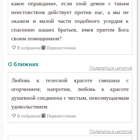
какое оправдание, если злой демон с таким
Ум
неистовством действует против нас, а мы не
окажем и малой части подобного усердия к
Умерший
спасению наших братьев, имея притом Бога
Унижение
своим помощником?
В избранное
Первоисточник
Уныние
О ближних
Утешение
Поделиться цитатой
Храм
Любовь к телесной красоте смешана с
огорчением; напротив, любовь к красоте
Христос
душевной соединена с чистым, невозмущаемым
удовольствием.
Хула
В избранное
Первоисточник
Царство небесное
Поделиться цитатой
Целомудрие