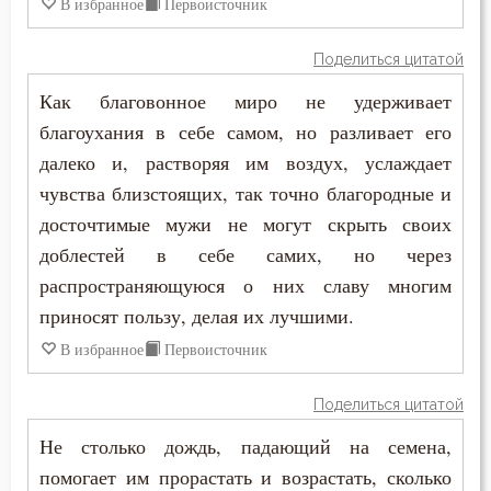
Печаль по Богу
В избранное
Первоисточник
Плач
Поделиться цитатой
Как благовонное миро не удерживает
Плоть
благоухания в себе самом, но разливает его
Подвиг
далеко и, растворяя им воздух, услаждает
чувства близстоящих, так точно благородные и
Подвижничество
досточтимые мужи не могут скрыть своих
Подготовка к смерти
доблестей в себе самих, но через
распространяющуюся о них славу многим
Познание себя
приносят пользу, делая их лучшими.
Позор
В избранное
Первоисточник
Покаяние
Поделиться цитатой
Не столько дождь, падающий на семена,
Помощь Божия
помогает им прорастать и возрастать, сколько