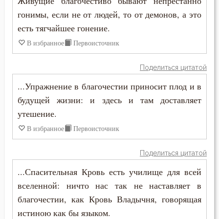
Живущие благочестиво бывают непрестанно
гонимы, если не от людей, то от демонов, а это
Наслаждение
есть тягчайшее гонение.
В избранное
Первоисточник
Насмешка
Наставление
Поделиться цитатой
...Упражнение в благочестии приносит плод и в
Начальство
будущей жизни: и здесь и там доставляет
Ненависть
утешение.
В избранное
Первоисточник
Нерадение
Нечувствие
Поделиться цитатой
...Спасительная Кровь есть училище для всей
Обида
вселенной: ничто нас так не наставляет в
Обличение
благочестии, как Кровь Владычня, говорящая
истиною как бы языком.