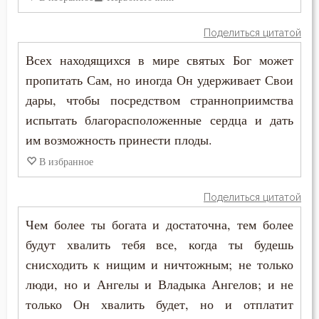
Феодор Студит
Кощунство
Поделиться цитатой
Феодор Эдесский
Всех находящихся в мире святых Бог может
Красота
Феодорит Кирский
пропитать Сам, но иногда Он удерживает Свои
Крест
дары, чтобы посредством странноприимства
Феолипт Филадельфийский
испытать благорасположенные сердца и дать
Крестное знамение
им возможность принести плоды.
Феофан Затворник
Крещение
В избранное
Феофил Антиохийский
Крещение Господне
Поделиться цитатой
Феофилакт Болгарский
Кротость
Чем более ты богата и достаточна, тем более
Филарет Московский (Дроздов)
будут хвалить тебя все, когда ты будешь
Лень
снисходить к нищим и ничтожным; не только
Филофей Синайский
люди, но и Ангелы и Владыка Ангелов; и не
Лесть
только Он хвалить будет, но и отплатит
Лицемерие