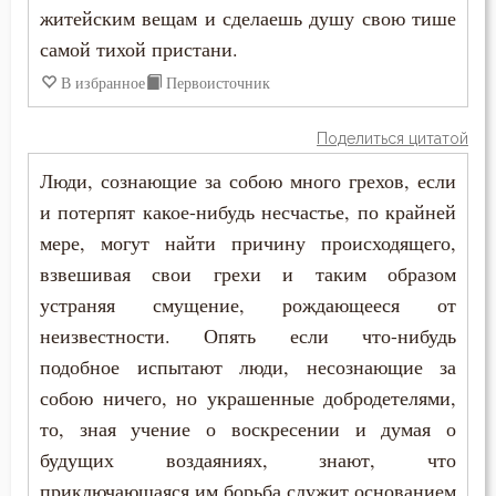
Раскаяние
житейским вещам и сделаешь душу свою тише
самой тихой пристани.
Ревность
В избранное
Первоисточник
Ревность по Богу
Поделиться цитатой
Решимость
Люди, сознающие за собою много грехов, если
и потерпят какое-нибудь несчастье, по крайней
Родители
мере, могут найти причину происходящего,
Рождество
взвешивая свои грехи и таким образом
устраняя смущение, рождающееся от
Ропот
неизвестности. Опять если что-нибудь
Роскошь
подобное испытают люди, несознающие за
собою ничего, но украшенные добродетелями,
Самолюбие
то, зная учение о воскресении и думая о
будущих воздаяниях, знают, что
Самомнение
приключающаяся им борьба служит основанием