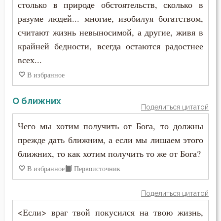
столько в природе обстоятельств, сколько в
Сокрушение
разуме людей... многие, изобилуя богатством,
считают жизнь невыносимой, а другие, живя в
Состояние души после смерти
крайней бедности, всегда остаются радостнее
Сострадание
всех...
В избранное
Сотворение мира
Спасение
О ближних
Поделиться цитатой
Спаситель
Чего мы хотим получить от Бога, то должны
прежде дать ближним, а если мы лишаем этого
Сплетни
ближних, то как хотим получить то же от Бога?
Спокойствие
В избранное
Первоисточник
Справедливость
Поделиться цитатой
Сребролюбие
<Если> враг твой покусился на твою жизнь,