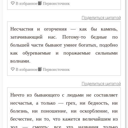
В избранное
Первоисточник
Скромность
Слава
Поделиться цитатой
Несчастия и огорчения — как бы камень,
Славолюбие
затачивающий нас. Потому-то бедные по
Сладострастие
большей части бывают умнее богатых, подобно
как обуреваемые и поражаемые сильными
Сластолюбие
волнами.
Слезы
В избранное
Первоисточник
Служение Богу
Поделиться цитатой
Ничто из бывающего с людьми не составляет
Слух
несчастья, а только — грех, ни бедность, ни
Смертная память
болезнь, ни поношение, ни оскорбление, ни
бесчестие, ни то, что кажется величайшим из
Смерть
зол — смерть; все это названия только