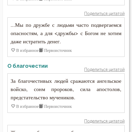
Молчание
Поделиться цитатой
...Мы по дружбе с людьми часто подвергаемся
Монастырь
опасностям, а для <дружбы> с Богом не хотим
Монах
даже истратить денег.
В избранное
Первоисточник
Мощи
Мудрость
О благочестии
Поделиться цитатой
Мученичество
За благочестивых людей сражаются ангельское
войско, сонм пророков, сила апостолов,
Мысли
предстательство мучеников.
Надежда
В избранное
Первоисточник
Наказание
Поделиться цитатой
Намерение