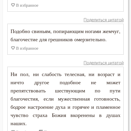
Общение
В избранное
Одежда
Поделиться цитатой
Оскорбление
Подобно свиньям, попирающим ногами жемчуг,
благочестие для грешников омерзительно.
Оставление Богом
В избранное
Осуждение
Поделиться цитатой
Отчаяние
Ни пол, ни слабость телесная, ни возраст и
Очищение
ничто другое подобное не может
препятствовать шествующим по пути
Падение
благочестия, если мужественная готовность,
Память
бодрое настроение духа и горячее и пламенное
чувство страха Божия вкоренены в душах
Печаль
наших.