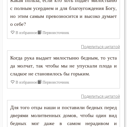
Какая польза, если кто хоть подает милостыню
Григорий Нисский
Богопознание
с полным усердием и для благоугождения Богу,
Григорий Палама
но этим самым превозносится и высоко думает
Богородица
о себе?
Григорий Синаит
Богослужение
В избранное
Первоисточник
Григорий Чудотворец
Богоугождение
Поделиться цитатой
Диадох
Когда рука выдает милостыню бедным, то уста
Болезнь
да молчат, так чтобы мы не упускали плода и
Димитрий Ростовский
Борьба
сладкое не становилось бы горьким.
Дионисий Ареопагит
В избранное
Первоисточник
Будущее
Епифаний Кипрский
Вера
Поделиться цитатой
Ерм
Для того отцы наши и поставили бедных перед
Ветхий Завет
дверями молитвенных домов, чтобы один вид
Ефрем Сирин
Вечные муки
бедных мог даже в самом нерадивом и