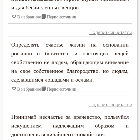
Самообладание
и для бесчисленных венцов.
В избранное
Первоисточник
Свобода
Свобода воли
Поделиться цитатой
Определять счастье жизни на основании
Святость
роскоши и богатства, и настоящих вещей
Священники
свойственно не людям, обращающим внимание
на свое собственное благородство, но людям,
Священное Писание
сделавшимся лошадьми и ослами.
Семья
В избранное
Первоисточник
Сердце
Поделиться цитатой
Принимай несчастье за врачевство, пользуйся
Сквернословие
искушением надлежащим образом и
Скорбь
достигнешь величайшего спокойствия.