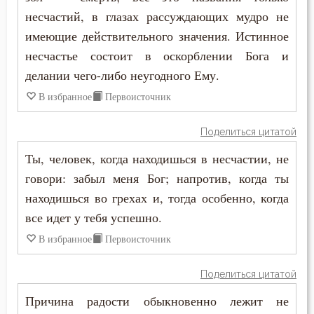
Смерть детей
несчастий, в глазах рассуждающих мудро не
имеющие действительного значения. Истинное
Смерть душевная
несчастье состоит в оскорблении Бога и
делании чего-либо неугодного Ему.
Смех
В избранное
Первоисточник
Смирение
Поделиться цитатой
Смысл жизни
Ты, человек, когда находишься в несчастии, не
Снисхождение
говори: забыл меня Бог; напротив, когда ты
находишься во грехах и, тогда особенно, когда
Соблазн
все идет у тебя успешно.
Совершенство
В избранное
Первоисточник
Совесть
Поделиться цитатой
Созерцание
Причина радости обыкновенно лежит не