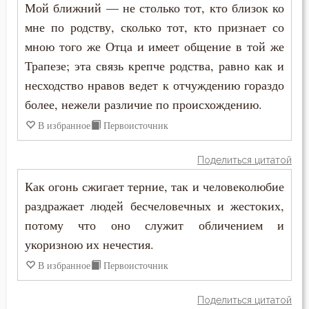
Мой ближний — не столько тот, кто близок ко
Церковь
мне по родству, сколько тот, кто признает со
мною того же Отца и имеет общение в той же
Человек
Трапезе; эта связь крепче родства, равно как и
Человекоугодие
несходство нравов ведет к отчуждению гораздо
более, нежели различие по происхождению.
Честолюбие
В избранное
Первоисточник
Честь
Поделиться цитатой
Чистота
Как огонь сжигает терние, так и человеколюбие
раздражает людей бесчеловечных и жестоких,
Чревоугодие
потому что оно служит обличением и
Чтение
укоризною их нечестия.
В избранное
Первоисточник
Чудо
Щедрость
Поделиться цитатой