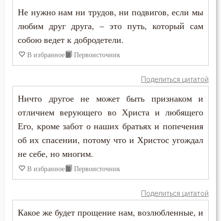
Не нужно нам ни трудов, ни подвигов, если мы
Таинство
любим друг друга, – это путь, который сам
Творения святых
собою ведет к добродетели.
В избранное
Первоисточник
Тело
Терпение
Поделиться цитатой
Ничто другое не может быть признаком и
Трезвение
отличием верующего во Христа и любящего
Троица
Его, кроме забот о наших братьях и попечения
об их спасении, потому что и Христос угождал
Тщеславие
не себе, но многим.
Убийство
В избранное
Первоисточник
Уединение
Поделиться цитатой
Какое же будет прощение нам, возлюбленные, и
Украшение