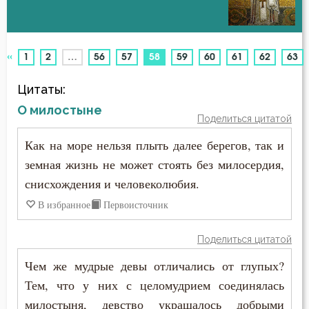
Антихрист
Авва Феона
Атеизм
«
(current)
1
2
…
56
57
58
59
60
61
62
63
Авва Филимон
Бдение
Цитаты:
Аврелий Августин
Беда
О милостыне
Поделиться цитатой
Амвросий Медиоланский
Бедность
Как на море нельзя плыть далее берегов, так и
Амвросий Оптинский (Гренков)
земная жизнь не может стоять без милосердия,
Безмолвие
снисхождения и человеколюбия.
Амфилохий Иконийский
Беседа
В избранное
Первоисточник
Анастасий Антиохийский
Беснование
Поделиться цитатой
Анастасий Синаит
Беспечность
Чем же мудрые девы отличались от глупых?
Анатолий Оптинский (Зерцалов)
Тем, что у них с целомудрием соединялась
Бесплодие
милостыня, девство украшалось добрыми