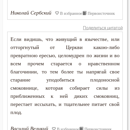
Бесы
Николай Сербский
В избранное
Первоисточник
Благоговение
Поделиться цитатой
Благодарность
Если видишь, что живущий в язычестве, или
отторгнутый от Церкви какою-либо
Благодать
превратною ересью, целомудрен по жизни и во
Благоразумие
всем прочем старается о нравственном
благочинии, то тем более ты напрягай свое
Благословение
старание уподобиться плодоносной
смоковнице, которая собирает силы из
Благочестие
приближенных к ней диких смоковниц,
Ближний
перестает иссыхать, и тщательнее питает свой
плод.
Блуд
Бог
Василий Великий
В избранное
Первоисточник