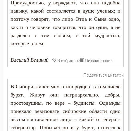
Премудростью, утверждают, что она подобна
Молитва
навыку, какой составляется в душе ученых; и
Молчание
поэтому говорят, что лицо Отца и Сына одно,
как и о человеке говорится, что он один, а не
Монастырь
разделен с тем словом, с той мудростью,
Монах
которые в нем.
Мощи
Василий Великий
В избранное
Первоисточник
Мудрость
Поделиться цитатой
Мужество
В Сибири живет много инородцев, в том числе
бурят. Живут они патриархально, добры,
Мученичество
простодушны, по вере – буддисты. Однажды
Мысли
приехало ревизовать сибирские области одно
высокопоставленное лицо – какой-то генерал-
Мытарство
губернатор. Побывал он и у бурят, отнесся к