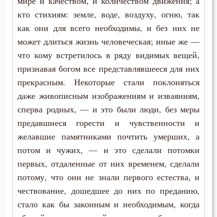
мире и качеством, и количеством движения; а
кто стихиям: земле, воде, воздуху, огню, так
Дети
как они для всего необходимы, и без них не
может длиться жизнь человеческая; иные же —
Добро
что кому встретилось в ряду видимых вещей,
Добродетель
признавая богом все представлявшееся для них
прекрасным. Некоторые стали поклоняться
Друг
даже живописным изображениям и изваяниям,
Дух Святой
сперва родных, — и это были люди, без меры
предавшиеся горести и чувственности и
Духовная жизнь
желавшие памятниками почтить умерших, а
потом и чужих, — и это сделали потомки
Душа
первых, отдаленные от них временем, сделали
Еда
потому, что они не знали первого естества, и
чествование, дошедшее до них по преданию,
Елеосвящение
стало как бы законным и необходимым, когда
Ересь