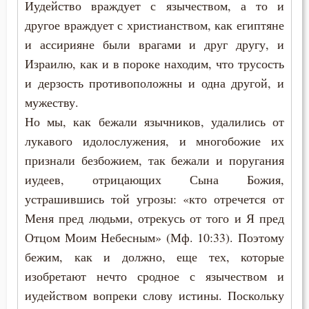
Крест
Иудейство враждует с язычеством, а то и
другое враждует с христианством, как египтяне
Крестное знамение
и ассирияне были врагами и друг другу, и
Израилю, как и в пороке находим, что трусость
Крещение
и дерзость противоположны и одна другой, и
Крещение Господне
мужеству.
Но мы, как бежали язычников, удалились от
Кротость
лукавого идолослужения, и многобожие их
Курение
признали безбожием, так бежали и поругания
иудеев, отрицающих Сына Божия,
Лень
устрашившись той угрозы: «кто отречется от
Меня пред людьми, отрекусь от того и Я пред
Лесть
Отцом Моим Небесным» (Мф. 10:33). Поэтому
Лицемерие
бежим, как и должно, еще тех, которые
изобретают нечто сродное с язычеством и
Ложь
иудейством вопреки слову истины. Поскольку