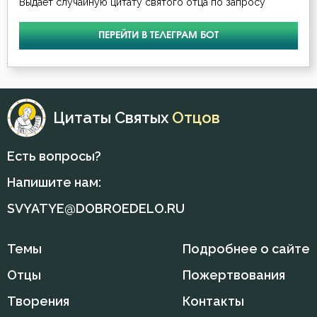
Выдает случайную цитату святого отца по запросу
Пост
ПЕРЕЙТИ В ТЕЛЕГРАМ БОТ
Похвала
Похоть
Почитание Бога
Цитаты Святых
Отцов
Праведность
Есть вопросы?
Праздник
Напишите нам:
Празднословие
SVYATYE@DOBROEDELO.RU
Праздность
Темы
Подробнее о сайте
Прелесть
Отцы
Пожертвования
Прелюбодеяние
Творения
Контакты