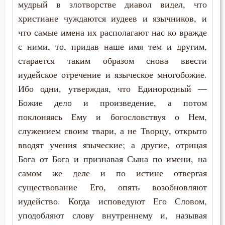
Лукавство
мудрый в злотворстве диавол видел, что
христиане чуждаются иудеев и язычников, и
Любовь
что самые имена их располагают нас ко вражде
с ними, то, придав наше имя тем и другим,
Любовь Божия
старается таким образом снова ввести
Любовь к Богу
иудейское отречение и языческое многобожие.
Ибо одни, утверждая, что Единородный —
Любомудрие
Божие дело и произведение, а потом
поклоняясь Ему и богословствуя о Нем,
Месть
служением своим твари, а не Творцу, открыто
Мечта
вводят учения языческие; а другие, отрицая
Бога от Бога и признавая Сына по имени, на
Милостыня
самом же деле и по истине отвергая
Мир
существование Его, опять возобновляют
иудейство. Когда исповедуют Его Словом,
Миропомазание
уподобляют слову внутреннему и, называя