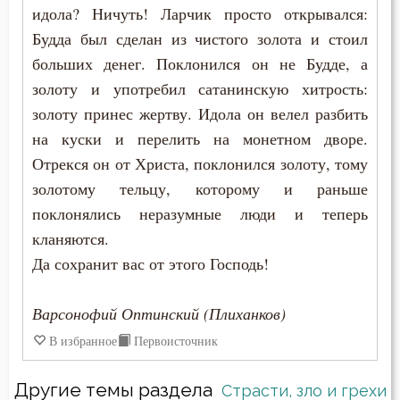
идола? Ничуть! Ларчик просто открывался:
Осуждение
Будда был сделан из чистого золота и стоил
Отчаяние
больших денег. Поклонился он не Будде, а
золоту и употребил сатанинскую хитрость:
Очищение
золоту принес жертву. Идола он велел разбить
Падение
на куски и перелить на монетном дворе.
Отрекся он от Христа, поклонился золоту, тому
Память
золотому тельцу, которому и раньше
поклонялись неразумные люди и теперь
Печаль
кланяются.
Печаль по Богу
Да сохранит вас от этого Господь!
Плач
Варсонофий Оптинский (Плиханков)
Плоть
В избранное
Первоисточник
Подвиг
Другие темы раздела
Страсти, зло и грехи