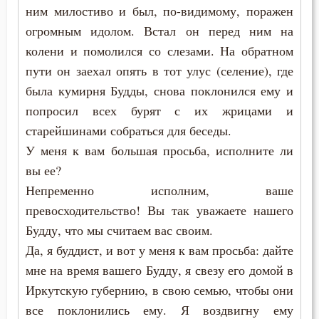
Надежда
ним милостиво и был, по-видимому, поражен
огромным идолом. Встал он перед ним на
Наказание
колени и помолился со слезами. На обратном
пути он заехал опять в тот улус (селение), где
Намерение
была кумирня Будды, снова поклонился ему и
Наслаждение
попросил всех бурят с их жрицами и
старейшинами собраться для беседы.
Насмешка
У меня к вам большая просьба, исполните ли
Наставление
вы ее?
Непременно исполним, ваше
Начальство
превосходительство! Вы так уважаете нашего
Будду, что мы считаем вас своим.
Ненависть
Да, я буддист, и вот у меня к вам просьба: дайте
Нерадение
мне на время вашего Будду, я свезу его домой в
Иркутскую губернию, в свою семью, чтобы они
Нечувствие
все поклонились ему. Я воздвигну ему