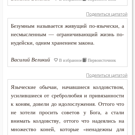
Богатство
Поделиться цитатой
Богопознание
Безумным называется живущий по-язычески, а
несмысленным — ограничивающий жизнь по-
Богородица
иудейски, одним хранением закона.
Богослужение
Василий Великий
В избранное
Первоисточник
Богоугождение
Поделиться цитатой
Болезнь
Языческие обычаи, начавшиеся колдовством,
Борьба
усилившиеся от сребролюбия и привязанности
к коням, довели до идолослужения. Оттого что
Брак
не хотели просить советов у Бога, а стали
Будущее
внимать колдовству, оттого что надеялись на
множество коней, которые «ненадежны для
Ведение