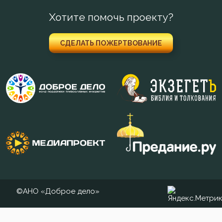
Преображение Господне
Хотите помочь проекту?
Привычки
СДЕЛАТЬ ПОЖЕРТВОВАНИЕ
Призвание
Пример
Приметы
Причастие
Промысел Божий
Проповеди
Пророчество
©АНО «Доброе дело»
Простота