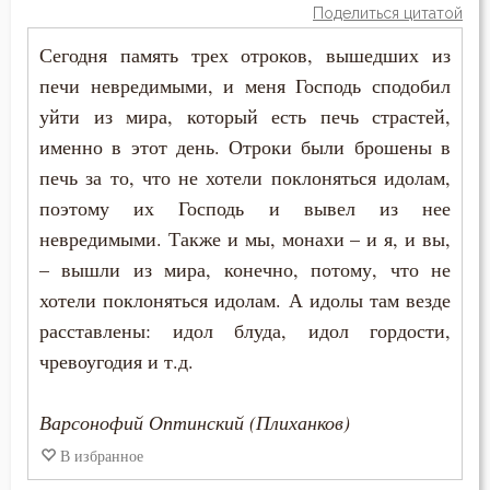
Поделиться цитатой
Воплощение
Сегодня память трех отроков, вышедших из
печи невредимыми, и меня Господь сподобил
Воровство
уйти из мира, который есть печь страстей,
Воскресение
именно в этот день. Отроки были брошены в
печь за то, что не хотели поклоняться идолам,
Воскресение Христово
поэтому их Господь и вывел из нее
невредимыми. Также и мы, монахи – и я, и вы,
Воспитание
– вышли из мира, конечно, потому, что не
Врач
хотели поклоняться идолам. А идолы там везде
расставлены: идол блуда, идол гордости,
Время
чревоугодия и т.д.
Высокомерие
Варсонофий Оптинский (Плиханков)
Гадание
В избранное
Глаза