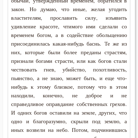
обычай, утвержденный временем, обратился в
закон. Но думаю, что иные, желая угодить
Естество
властителям, прославить силу, изъявить
удивление красоте, чтимого ими сделали со
Женщина
временем богом, а в содействие обольщению
Жестокость
присоединилась какая-нибудь баснь. Те же из
них, которые были более преданы страстям,
Животные
признали богами страсти, или как богов стали
Жизнь
чествовать гнев, убийство, похотливость,
пьянство, а не знаю, может быть, и еще что-
Жизнь вечная
нибудь к этому близкое, потому что в этом
находили, конечно, не доброе и не
Забота
справедливое оправдание собственных грехов.
Зависть
И одних богов оставили на земле, других, что
одно и благоразумно, скрыли под землю, а
Загробная жизнь
иных возвели на небо. Потом, подчинившись
Закон Божий