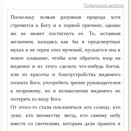
Поделиться цитатой
Гнев
Поскольку всякая разумная природа хотя
стремится к Богу и к первой причине, однако
Гнев Божий
же не может постигнуть ее. То, истаивая
Гонение
желанием, находясь как бы в предсмертных
муках и не терпя этих мучений, пускается она в
Гордость
новое плавание, чтобы или обратить взор на
Господь
видимое и из этого сделать что-нибудь богом,
или из красоты и благоустройства видимого
Гость
познать Бога, употребить зрение руководителем
к незримому, но в великолепии видимого не
Грех
потерять из виду Бога.
Девство
От этого-то стали поклоняться: кто солнцу, кто
луне, кто множеству звезд, кто самому небу
Дело
вместе со светилами, которым дали править в
Деньги