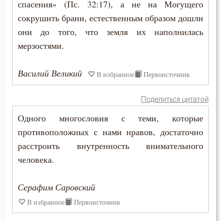
спасения» (Пс. 32:17), а не на Могущего
сокрушить брани, естественным образом дошли
Вера
они до того, что земля их наполнилась
Ветхий Завет
мерзостями.
Вечные муки
Василий Великий
В избранное
Первоисточник
Власть
Поделиться цитатой
Воздаяние
Одного многословия с теми, которые
Воздержание
противоположных с нами нравов, достаточно
расстроить внутренность внимательного
Вознесение
человека.
Война
Серафим Саровский
Воля
В избранное
Первоисточник
Воля Божия