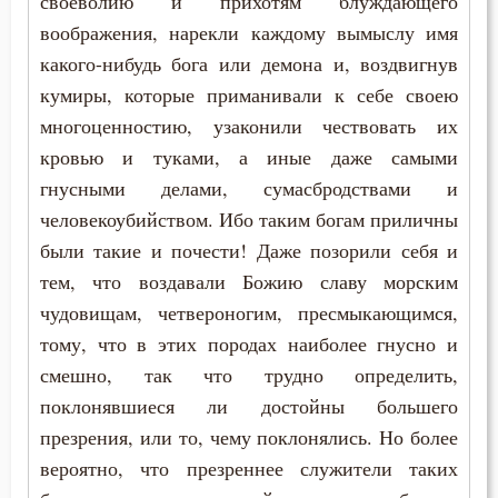
своеволию и прихотям блуждающего
воображения, нарекли каждому вымыслу имя
Заповеди
какого-нибудь бога или демона и, воздвигнув
кумиры, которые приманивали к себе своею
Здоровье
многоценностию, узаконили чествовать их
Зло
кровью и туками, а иные даже самыми
гнусными делами, сумасбродствами и
Злопамятство
человекоубийством. Ибо таким богам приличны
были такие и почести! Даже позорили себя и
Злорадство
тем, что воздавали Божию славу морским
Знание
чудовищам, четвероногим, пресмыкающимся,
тому, что в этих породах наиболее гнусно и
Идолопоклонство
смешно, так что трудно определить,
Икона
поклонявшиеся ли достойны большего
презрения, или то, чему поклонялись. Но более
Искушение
вероятно, что презреннее служители таких