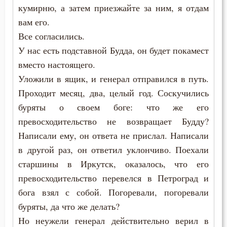
Нищета
кумирню, а затем приезжайте за ним, я отдам
вам его.
Нравственность
Все согласились.
У нас есть подставной Будда, он будет покамест
Обида
вместо настоящего.
Обличение
Уложили в ящик, и генерал отправился в путь.
Проходит месяц, два, целый год. Соскучились
Общение
буряты о своем боге: что же его
Одежда
превосходительство не возвращает Будду?
Написали ему, он ответа не прислал. Написали
Оправдание себя
в другой раз, он ответил уклончиво. Поехали
старшины в Иркутск, оказалось, что его
Осквернение
превосходительство перевелся в Петроград и
Оскорбление
бога взял с собой. Погоревали, погоревали
буряты, да что же делать?
Оставление Богом
Но неужели генерал действительно верил в