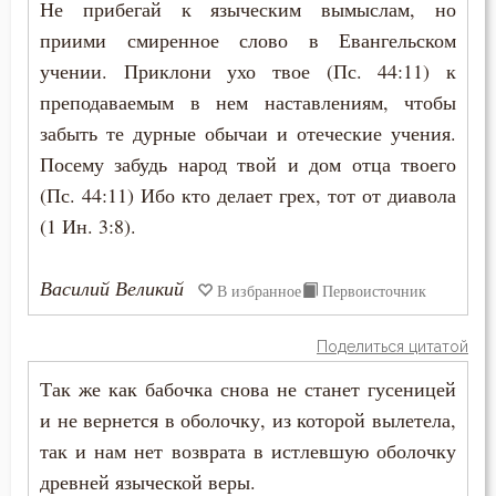
Не прибегай к языческим вымыслам, но
Григорий Богослов
Атеизм
приими смиренное слово в Евангельском
Николай Сербский
учении. Приклони ухо твое (Пс. 44:11) к
Бдение
преподаваемым в нем наставлениям, чтобы
Серафим Саровский
забыть те дурные обычаи и отеческие учения.
Беда
Посему забудь народ твой и дом отца твоего
Бедность
(Пс. 44:11) Ибо кто делает грех, тот от диавола
(1 Ин. 3:8).
Безмолвие
Беседа
Василий Великий
В избранное
Первоисточник
Беснование
Поделиться цитатой
Беспечность
Так же как бабочка снова не станет гусеницей
и не вернется в оболочку, из которой вылетела,
Бесплодие
так и нам нет возврата в истлевшую оболочку
древней языческой веры.
Бесстрастие