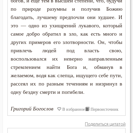
богов, и еще тем в высшей степени, что, будучи
Искушение в смертный час
по природе разумны и получив Божию
Исповедник
благодать, лучшему предпочли они худшее. И
это — одно из ухищрений лукавого, который
Исповедь
самое добро обратил в зло, как есть много и
Исправление
других примеров его злотворности. Он, чтобы
привлечь людей под власть свою,
Истина
воспользовался их неверно направленным
стремлением найти Бога и, обманув в
Католицизм
желаемом, водя как слепца, ищущего себе пути,
Клятва
рассеял их по разным течениям и низринул в
одну бездну смерти и погибели.
Колдовство
Кощунство
Григорий Богослов
В избранное
Первоисточник
Красота
Поделиться цитатой