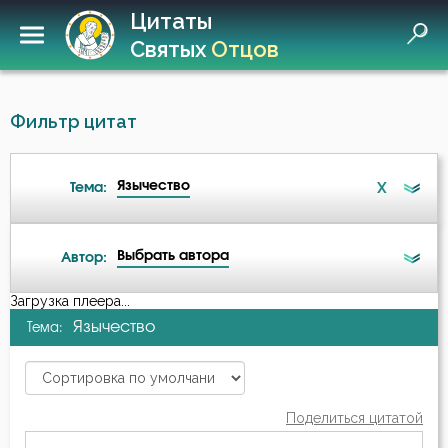
Цитаты
Святых
Отцов
Фильтр цитат
Язычество
X
Тема:
Выбрать автора
Автор:
Ад
Загрузка плеера...
А-я
Язычество
Тема:
Ангел
Варсонофий Оптинский (Плиханков)
Ангел Хранитель
Василий Великий
Поделиться цитатой
Антихрист