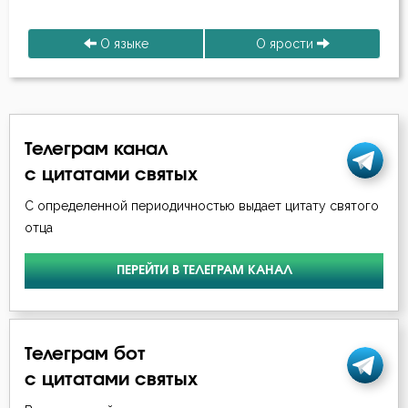
Подвижничество
О языке
О ярости
Подготовка к смерти
Познание себя
Позор
Телеграм канал
с цитатами святых
Покаяние
С определенной периодичностью выдает цитату святого
Поклон
отца
Помощь Божия
ПЕРЕЙТИ В ТЕЛЕГРАМ КАНАЛ
Порок
Последние времена
Телеграм бот
с цитатами святых
Послушание