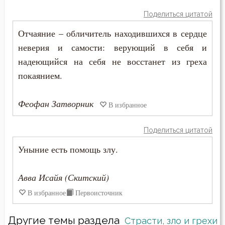
Поделиться цитатой
Ум
Отчаяние – обличитель находившихся в сердце
Умерший
неверия и самости: верующий в себя и
надеющийся на себя не восстанет из греха
Умиление
покаянием.
Унижение
Феофан Затворник
В избранное
Уныние
Поделиться цитатой
Утешение
Уныние есть помощь злу.
Учёба
Авва Исайя (Скитский)
Храм
В избранное
Первоисточник
Христос
Другие темы раздела
Страсти, зло и грехи
Хула