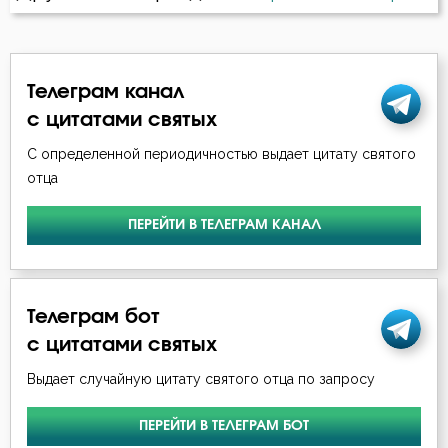
Царство небесное
Целомудрие
Телеграм канал
с цитатами святых
Церковь
С определенной периодичностью выдает цитату святого
Человек
отца
Человекоугодие
ПЕРЕЙТИ В ТЕЛЕГРАМ КАНАЛ
Честолюбие
Честь
Телеграм бот
с цитатами святых
Чистота
Выдает случайную цитату святого отца по запросу
Чревоугодие
ПЕРЕЙТИ В ТЕЛЕГРАМ БОТ
Чтение