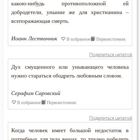
какою-нибудь противоположной ей
Разум
добродетели, уныние же для христианина –
всепоражающая смерть.
Рай
Раскаяние
Иоанн Лествичник
В избранное
Первоисточник
Раскол
Поделиться цитатой
Рассеянность
Дух смущенного или унывающего человека
нужно стараться ободрить любовным словом.
Рассуждение
Ревность
Серафим Саровский
В избранное
Первоисточник
Ревность по Богу
Поделиться цитатой
Решимость
Когда человек имеет большой недостаток в
Родители
потребных для тела вещах, то трудно победить