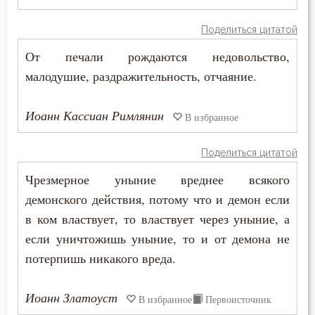
Таинство
Поделиться цитатой
От печали рождаются недовольство,
Творения святых
малодушие, раздражительность, отчаяние.
Тело
Иоанн Кассиан Римлянин
В избранное
Терпение
Трезвение
Поделиться цитатой
Чрезмерное уныние вреднее всякого
Троица
демонского действия, потому что и демон если
Тщеславие
в ком властвует, то властвует через уныние, а
если уничтожишь уныние, то и от демона не
Убийство
потерпишь никакого вреда.
Уединение
Иоанн Златоуст
В избранное
Первоисточник
Украшение