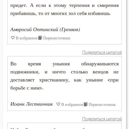
Искушение в смертный час
придет. А если к этому терпения и смирения
прибавишь, то от многих зол себя избавишь.
Исповедник
Исповедь
Амвросий Оптинский (Гренков)
В избранное
Первоисточник
Исправление
Истина
Поделиться цитатой
Во время уныния обнаруживаются
Католицизм
подвижники, и ничто столько венцов не
Клятва
доставляет христианину, как уныние <при
борьбе с ним>.
Колдовство
Иоанн Лествичник
Кощунство
В избранное
Первоисточник
Красота
Поделиться цитатой