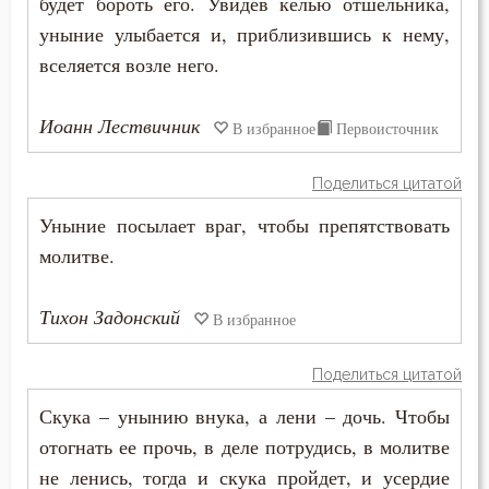
будет бороть его. Увидев келью отшельника,
уныние улыбается и, приблизившись к нему,
Заповеди
вселяется возле него.
Здоровье
Иоанн Лествичник
В избранное
Первоисточник
Зло
Поделиться цитатой
Злопамятство
Уныние посылает враг, чтобы препятствовать
Злорадство
молитве.
Знание
Тихон Задонский
В избранное
Идолопоклонство
Поделиться цитатой
Икона
Скука – унынию внука, а лени – дочь. Чтобы
Искушение
отогнать ее прочь, в деле потрудись, в молитве
не ленись, тогда и скука пройдет, и усердие