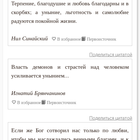
Терпение, благодушие и любовь благодарны и в
Смысл жизни
скорбях; а уныние, льготность и самолюбие
радуются покойной жизни.
Снисхождение
Нил Синайский
Соблазн
В избранное
Первоисточник
Совершенство
Поделиться цитатой
Власть демонов и страстей над человеком
Совесть
усиливается унынием...
Совет
Игнатий Брянчанинов
Созерцание
В избранное
Первоисточник
Сокрушение
Поделиться цитатой
Сомнение
Если же Бог сотворил нас только по любви,
Сон
чтобы мы наслаждались вечными благами, и к