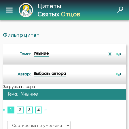
Цитаты
Святых
Отцов
Фильтр цитат
Уныние
X
Тема:
Выбрать автора
Автор:
Ад
Загрузка плеера...
А-я
Уныние
Тема:
Ангел
Авва Исайя (Скитский)
«
»
(current)
1
2
3
4
Ангел Хранитель
Амвросий Оптинский (Гренков)
Антихрист