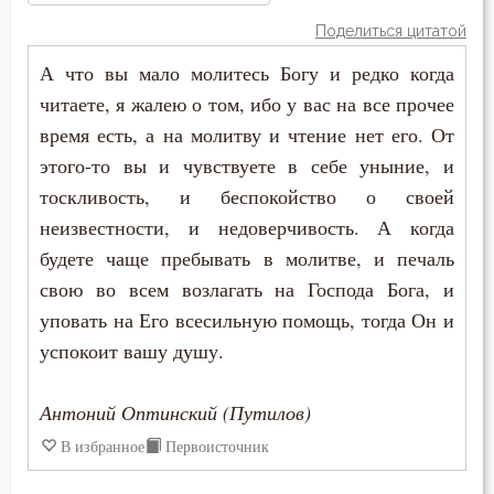
Антоний Оптинский (Путилов)
Атеизм
Поделиться цитатой
Варсонофий Оптинский (Плиханков)
А что вы мало молитесь Богу и редко когда
Бдение
читаете, я жалею о том, ибо у вас на все прочее
Василий Великий
Беда
время есть, а на молитву и чтение нет его. От
Диадох
этого-то вы и чувствуете в себе уныние, и
Бедность
тоскливость, и беспокойство о своей
Димитрий Ростовский
неизвестности, и недоверчивость. А когда
Безмолвие
будете чаще пребывать в молитве, и печаль
Ефрем Сирин
Беседа
свою во всем возлагать на Господа Бога, и
Игнатий Брянчанинов
уповать на Его всесильную помощь, тогда Он и
Беснование
успокоит вашу душу.
Иоанн Златоуст
Беспечность
Иоанн Кассиан Римлянин
Антоний Оптинский (Путилов)
Бесплодие
В избранное
Первоисточник
Иоанн Лествичник
Бесстрастие