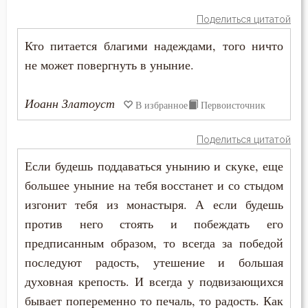
Пост
Поделиться цитатой
Похвала
Кто питается благими надеждами, того ничто
не может повергнуть в уныние.
Похоть
Иоанн Златоуст
В избранное
Первоисточник
Почитание Бога
Праведность
Поделиться цитатой
Если будешь поддаваться унынию и скуке, еще
Праздник
большее уныние на тебя восстанет и со стыдом
Празднословие
изгонит тебя из монастыря. А если будешь
против него стоять и побеждать его
Праздность
предписанным образом, то всегда за победой
Прелесть
последуют радость, утешение и большая
духовная крепость. И всегда у подвизающихся
Прелюбодеяние
бывает попеременно то печаль, то радость. Как