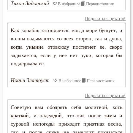
Тихон Задонский
В избранное
Первоисточник
Осуждение
Отчаяние
Поделиться цитатой
Как корабль затопляется, когда море бушует, и
Очищение
волны вздымаются со всех сторон, так и душа,
Падение
когда уныние отовсюду постигнет ее, скоро
задыхается, если у нее нет руки, которая бы
Память
поддержала ее.
Печаль
Иоанн Златоуст
В избранное
Первоисточник
Печаль по Богу
Поделиться цитатой
Плач
Советую вам ободрять себя молитвой, хоть
Плоть
краткой, и надеждой, что как после зимы и
суровой непогоды приходит приятная весна,
Подвиг
так и после скуки не замедлит показаться