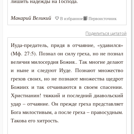
лишить надежды на Господа.
Нищета
Нравственность
Макарий Великий
В избранное
Первоисточник
Обида
Поделиться цитатой
Обличение
Иуда-предатель, придя в отчаяние, «удавился»
(Мф. 27:5). Познал он силу греха, но не познал
Общение
величия милосердия Божия.. Так многие делают
и ныне и следуют Иуде. Познают множество
Одежда
грехов своих, но не познают множества щедрот
Оправдание себя
Божиих и так отчаиваются в своем спасении.
Христианин! тяжкий и последний диавольский
Осквернение
удар – отчаяние. Он прежде греха представляет
Оскорбление
Бога милостивым, а после греха – правосудным.
Такова его хитрость.
Оставление Богом