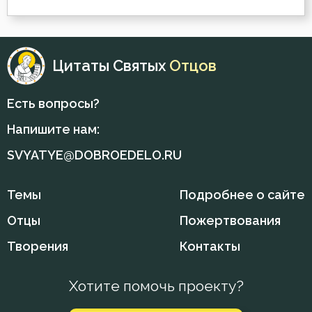
Чудо
Щедрость
Цитаты Святых
Отцов
Юность
Есть вопросы?
Язык
Напишите нам:
SVYATYE@DOBROEDELO.RU
Язычество
Ярость
Темы
Подробнее о сайте
Отцы
Пожертвования
Творения
Контакты
Хотите помочь проекту?