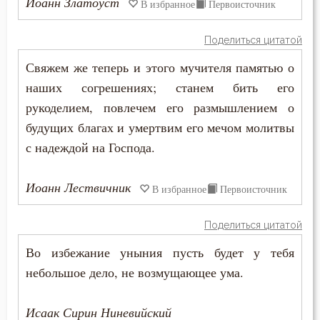
Иоанн Златоуст
В избранное
Первоисточник
Дети
Поделиться цитатой
Добро
Свяжем же теперь и этого мучителя памятью о
наших согрешениях; станем бить его
Добродетель
рукоделием, повлечем его размышлением о
Друг
будущих благах и умертвим его мечом молитвы
с надеждой на Господа.
Дух Святой
Иоанн Лествичник
В избранное
Первоисточник
Духовная жизнь
Душа
Поделиться цитатой
Во избежание уныния пусть будет у тебя
Еда
небольшое дело, не возмущающее ума.
Елеосвящение
Исаак Сирин Ниневийский
Ересь