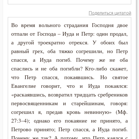
Воплощение
Поделиться цитатой
Во время вольного страдания Господня двое
Воровство
отпали от Господа – Иуда и Петр: один продал,
Воскресение
а другой троекратно отрекся. У обоих был
равный грех, оба тяжко согрешили, но Петр
Воскресение Христово
спасся, а Иуда погиб. Почему же не оба
Воспитание
спаслись и не оба погибли? Кто-либо скажет,
что Петр спасся, покаявшись. Но святое
Врач
Евангелие говорит, что и Иуда покаялся:
«раскаявшись, возвратил тридцать сребреников
Время
первосвященникам и старейшинам, говоря:
Высокомерие
согрешил я, предав кровь невинную» (Мф.
27:3–4); однако его покаяние не принято, а
Гадание
Петрово принято; Петр спасся, а Иуда погиб.
Глаза
Почему же так? А потому, что Петр каялся с