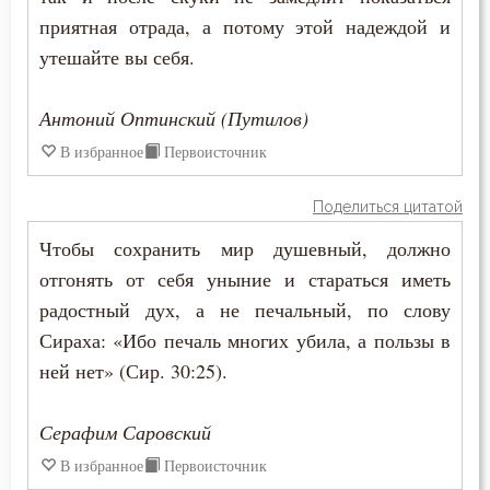
Подвижничество
приятная отрада, а потому этой надеждой и
утешайте вы себя.
Подготовка к смерти
Познание себя
Антоний Оптинский (Путилов)
В избранное
Первоисточник
Позор
Поделиться цитатой
Покаяние
Чтобы сохранить мир душевный, должно
Поклон
отгонять от себя уныние и стараться иметь
радостный дух, а не печальный, по слову
Помощь Божия
Сираха: «Ибо печаль многих убила, а пользы в
Порок
ней нет» (Сир. 30:25).
Последние времена
Серафим Саровский
Послушание
В избранное
Первоисточник