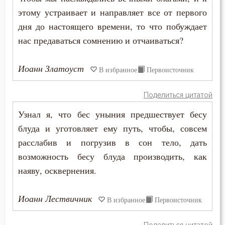
этому устраивает и направляет все от первого
Состояние души после смерти
дня до настоящего времени, то что побуждает
нас предаваться сомнению и отчаиваться?
Сострадание
Сотворение мира
Иоанн Златоуст
В избранное
Первоисточник
Спасение
Поделиться цитатой
Спаситель
Узнал я, что бес уныния предшествует бесу
блуда и уготовляет ему путь, чтобы, совсем
Сплетни
расслабив и погрузив в сон тело, дать
Спокойствие
возможность бесу блуда производить, как
наяву, осквернения.
Спор
Иоанн Лествичник
Справедливость
В избранное
Первоисточник
Сребролюбие