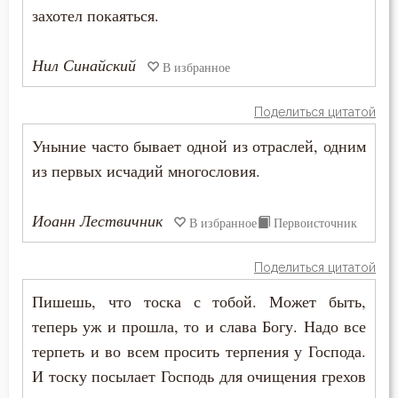
Лукавство
захотел покаяться.
Любовь
Нил Синайский
В избранное
Любовь Божия
Поделиться цитатой
Любовь к Богу
Уныние часто бывает одной из отраслей, одним
Любомудрие
из первых исчадий многословия.
Месть
Иоанн Лествичник
В избранное
Первоисточник
Мечта
Поделиться цитатой
Милостыня
Пишешь, что тоска с тобой. Может быть,
теперь уж и прошла, то и слава Богу. Надо все
Мир
терпеть и во всем просить терпения у Господа.
Миропомазание
И тоску посылает Господь для очищения грехов