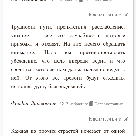
Прошение
Поделиться цитатой
Прощение
Трудности пути, препятствия, расслабление,
Псалтирь
уныние — все это случайности, которые
приходят и отходят. На них нечего обращать
Пьянство
внимание. Надо им противопоставлять
убеждение, что цель впереди верна и что
Работа
средства, которые нам даны, надежно ведут к
Рабство телесное
ней. От этого все тревоги будут отходить,
исполняя душу благонадежней.
Рабы Божии
Радость
Феофан Затворник
В избранное
Первоисточник
Развлечение
Поделиться цитатой
Раздражительность
Каждая из прочих страстей исчезает от одной