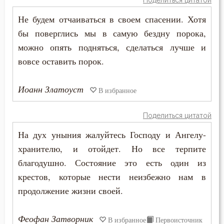
Поделиться цитатой
Вера
Не будем отчаиваться в своем спасении. Хотя
бы поверглись мы в самую бездну порока,
Ветхий Завет
можно опять подняться, сделаться лучше и
вовсе оставить порок.
Вечные муки
Власть
Иоанн Златоуст
В избранное
Воздаяние
Поделиться цитатой
Воздержание
На дух уныния жалуйтесь Господу и Ангелу-
хранителю, и отойдет. Но все терпите
Вознесение
благодушно. Состояние это есть один из
Война
крестов, которые нести неизбежно нам в
продолжение жизни своей.
Воля
Феофан Затворник
В избранное
Первоисточник
Воля Божия