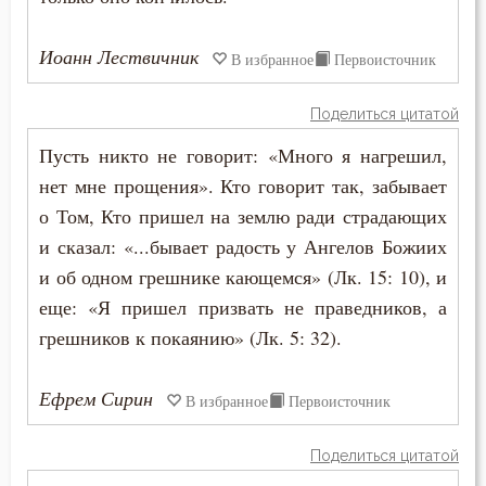
Сластолюбие
Иоанн Лествичник
В избранное
Первоисточник
Слезы
Поделиться цитатой
Служение Богу
Пусть никто не говорит: «Много я нагрешил,
Слух
нет мне прощения». Кто говорит так, забывает
о Том, Кто пришел на землю ради страдающих
Смертная память
и сказал: «...бывает радость у Ангелов Божиих
и об одном грешнике кающемся» (Лк. 15: 10), и
Смерть
еще: «Я пришел призвать не праведников, а
Смерть детей
грешников к покаянию» (Лк. 5: 32).
Смерть душевная
Ефрем Сирин
В избранное
Первоисточник
Смех
Поделиться цитатой
Смирение