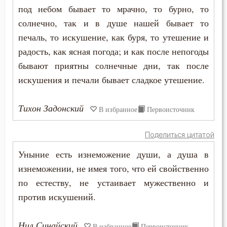
под небом бывает то мрачно, то бурно, то
Преображение Господне
солнечно, так и в душе нашей бывает то
Привычки
печаль, то искушение, как буря, то утешение и
радость, как ясная погода; и как после непогоды
Призвание
бывают приятны солнечные дни, так после
Пример
искушения и печали бывает сладкое утешение.
Приметы
Тихон Задонский
В избранное
Первоисточник
Причастие
Поделиться цитатой
Промысел Божий
Уныние есть изнеможение души, а душа в
изнеможении, не имея того, что ей свойственно
Проповеди
по естеству, не устаивает мужественно и
Пророчество
против искушений.
Простота
Нил Синайский
В избранное
Первоисточник