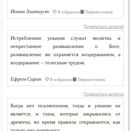
Священники
Иоанн Златоуст
В избранное
Первоисточник
Священное Писание
Поделиться цитатой
Семья
Истреблению уныния служат молитва и
непрестанное размышление о Боге;
Сердце
размышление же охраняется воздержанием, а
Сквернословие
воздержание – телесным трудом.
Скорбь
Ефрем Сирин
В избранное
Первоисточник
Скромность
Поделиться цитатой
Слава
Когда нет псалмопения, тогда и уныние не
является; и глаза, которые закрывались от
Славолюбие
дремоты, во время правила открываются, как
Сладострастие
только оно кончилось.