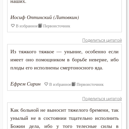
наших.
Молитва
Молчание
Иосиф Оптинский (Литовкин)
В избранное
Первоисточник
Монастырь
Поделиться цитатой
Монах
Из тяжкого тяжкое — уныние, особенно если
Мощи
имеет оно помощником в борьбе неверие, ибо
плоды его исполнены смертоносного яда.
Мудрость
Мужество
Ефрем Сирин
В избранное
Первоисточник
Мученичество
Поделиться цитатой
Мысли
Как больной не выносит тяжелого бремени, так
унылый не в состоянии тщательно исполнить
Мытарство
Божии дела, ибо у того телесные силы в