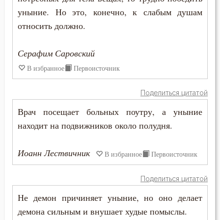
уныние. Но это, конечно, к слабым душам
Рождество
относить должно.
Ропот
Серафим Саровский
Роскошь
В избранное
Первоисточник
Самолюбие
Поделиться цитатой
Самомнение
Врач посещает больных поутру, а уныние
Самообладание
находит на подвижников около полудня.
Самоубийство
Иоанн Лествичник
В избранное
Первоисточник
Свобода
Поделиться цитатой
Свобода воли
Не демон причиняет уныние, но оно делает
демона сильным и внушает худые помыслы.
Святость