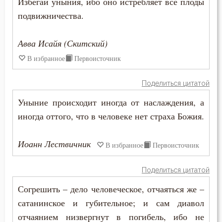
Избегай уныния, ибо оно истребляет все плоды
Крест
подвижничества.
Крестное знамение
Авва Исайя (Скитский)
Крещение
В избранное
Первоисточник
Крещение Господне
Поделиться цитатой
Кротость
Уныние происходит иногда от наслаждения, а
Курение
иногда оттого, что в человеке нет страха Божия.
Лень
Иоанн Лествичник
В избранное
Первоисточник
Лесть
Поделиться цитатой
Лицемерие
Согрешить – дело человеческое, отчаяться же –
сатанинское и губительное; и сам диавол
Ложь
отчаянием низвергнут в погибель, ибо не