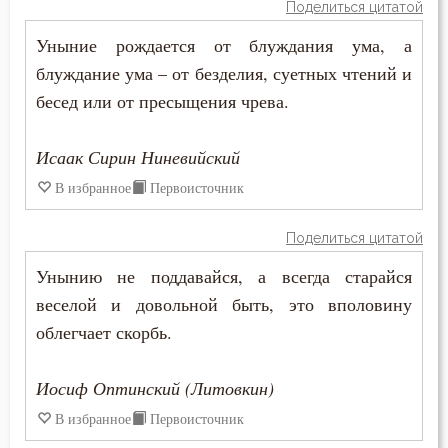
Поделиться цитатой
Иосиф Оптинский (Литовкин)
Бесы
Уныние рождается от блуждания ума, а
Исаак Сирин Ниневийский
блуждание ума – от безделия, суетных чтений и
Благоговение
бесед или от пресыщения чрева.
Лев Оптинский (Наголкин)
Благодарность
Макарий Великий
Исаак Сирин Ниневийский
Благодать
В избранное
Первоисточник
Макарий Оптинский (Иванов)
Благоразумие
Максим Исповедник
Поделиться цитатой
Благословение
Унынию не поддавайся, а всегда старайся
Марк Подвижник
Благочестие
веселой и довольной быть, это вполовину
Моисей Оптинский (Путилов)
облегчает скорбь.
Ближний
Никодим Святогорец
Иосиф Оптинский (Литовкин)
Блуд
Нил Синайский
В избранное
Первоисточник
Бог