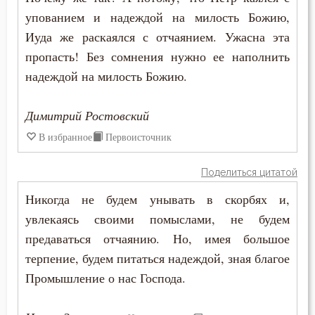
упованием и надеждой на милость Божию,
Гнев
Иуда же раскаялся с отчаянием. Ужасна эта
пропасть! Без сомнения нужно ее наполнить
Гнев Божий
надеждой на милость Божию.
Гонение
Димитрий Ростовский
Гордость
В избранное
Первоисточник
Господь
Поделиться цитатой
Гость
Никогда не будем унывать в скорбях и,
Грех
увлекаясь своими помыслами, не будем
предаваться отчаянию. Но, имея большое
Девство
терпение, будем питаться надеждой, зная благое
Промышление о нас Господа.
Дело
Деньги