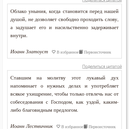
Поделиться цитатой
Ссора
Облако уныния, когда становится перед нашей
душой, не дозволяет свободно проходить слову,
Страдание
а задушает его и насильственно задерживает
внутри.
Страсть
Страх
Иоанн Златоуст
В избранное
Первоисточник
Страх Божий
Поделиться цитатой
Страх смерти
Ставшим на молитву этот лукавый дух
напоминает о нужных делах и употребляет
Страшный суд
всякое ухищрение, чтобы только отвлечь нас от
Стыд
собеседования с Господом, как уздой, каким-
либо благовидным предлогом.
Суета
Иоанн Лествичник
В избранное
Первоисточник
Счастье