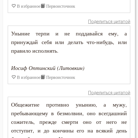
В избранное
Первоисточник
Естество
Поделиться цитатой
Женщина
Уныние терпи и не поддавайся ему, а
Жестокость
принуждай себя или делать что-нибудь, или
правило исполнять.
Животные
Иосиф Оптинский (Литовкин)
Жизнь
В избранное
Первоисточник
Жизнь вечная
Поделиться цитатой
Забота
Общежитие противно унынию, а мужу,
Зависть
пребывающему в безмолвии, оно всегдашний
сожитель, прежде смерти оно от него не
Загробная жизнь
отступит, и до кончины его на всякий день
Закон Божий