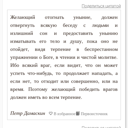
Петр Дамаскин
Поделиться цитатой
Богатство
Желающий отогнать уныние, должен
Серафим Саровский
Богопознание
отвергнуть всякую беседу с людьми и
Тихон Задонский
излишний сон и предоставить унынию
Богородица
изматывать его тело и душу, пока оно не
Феофан Затворник
Богослужение
отойдет, видя терпение в беспрестанном
упражнении о Боге, в чтении и чистой молитве.
Богоугождение
Ибо всякий враг, если видит, что он может
успеть что-нибудь, то продолжает нападать, а
Болезнь
если нет, то отходит или совершенно, или на
Борьба
время. Поэтому желающий победить врагов
должен иметь во всем терпение.
Брак
Будущее
Петр Дамаскин
В избранное
Первоисточник
Ведение