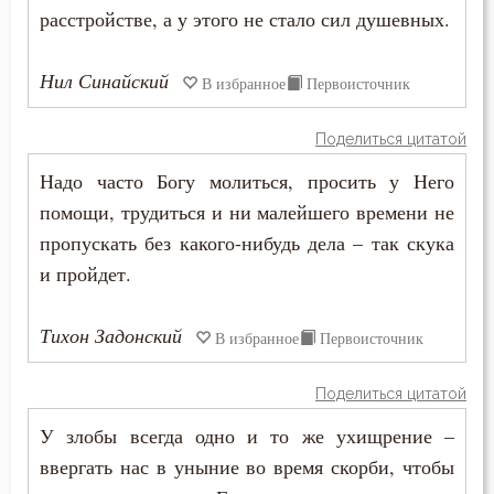
Надежда
расстройстве, а у этого не стало сил душевных.
Наказание
Нил Синайский
В избранное
Первоисточник
Намерение
Поделиться цитатой
Наслаждение
Надо часто Богу молиться, просить у Него
Насмешка
помощи, трудиться и ни малейшего времени не
пропускать без какого-нибудь дела – так скука
Наставление
и пройдет.
Начальство
Тихон Задонский
В избранное
Первоисточник
Ненависть
Поделиться цитатой
Нерадение
У злобы всегда одно и то же ухищрение –
Нечувствие
ввергать нас в уныние во время скорби, чтобы