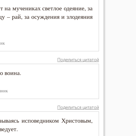
т на мучениках светлое одеяние, за
цу – рай, за осуждения и злодеяния
ник
Поделиться цитатой
о воина.
чник
Поделиться цитатой
азываясь исповедником Христовым,
ведует.