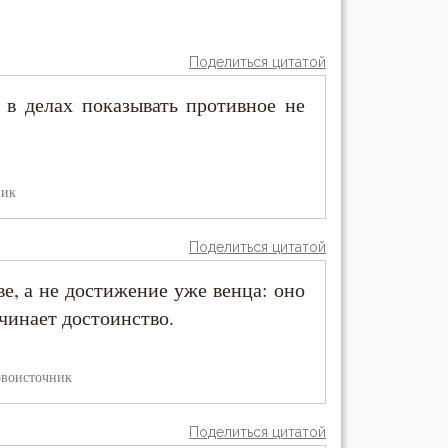
Поделиться цитатой
а в делах показывать противное не
ник
Поделиться цитатой
ве, а не достижение уже венца: оно
ачинает достоинство.
воисточник
Поделиться цитатой