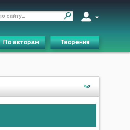
По авторам
Творения