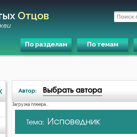
тых
Отцов
кви
По разделам
По темам
Выбрать автора
X
Автор:
Загрузка плеера...
А-я
Исповедник
Тема:
Василий Великий