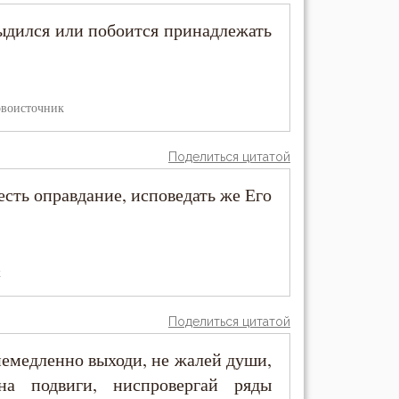
тыдился или побоится принадлежать
воисточник
Поделиться цитатой
есть оправдание, исповедать же Его
к
Поделиться цитатой
 немедленно выходи, не жалей души,
на подвиги, ниспровергай ряды