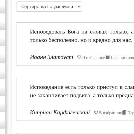
Григорий Нисский
Иоанн Златоуст
Исповедовать Бога на словах только, 
Киприан Карфагенский
только бесполезно, но и вредно для нас.
Нил Синайский
Иоанн Златоуст
В избранное
Первоисточ
Исповедание есть только приступ к сла
не заканчивает подвига, а только предн
Киприан Карфагенский
В избранное
Пер