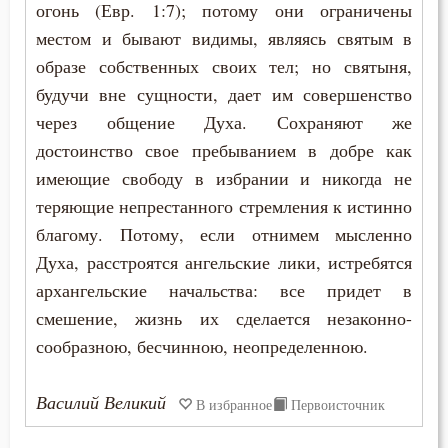
Лукавство
огонь (Евр. 1:7); потому они ограничены
местом и бывают видимы, являясь святым в
Любовь
образе собственных своих тел; но святыня,
будучи вне сущности, дает им совершенство
Любовь Божия
через общение Духа. Сохраняют же
Любовь к Богу
достоинство свое пребыванием в добре как
имеющие свободу в избрании и никогда не
Любомудрие
теряющие непрестанного стремления к истинно
Месть
благому. Потому, если отнимем мысленно
Духа, расстроятся ангельские лики, истребятся
Мечта
архангельские начальства: все придет в
смешение, жизнь их сделается незаконно-
Милостыня
сообразною, бесчинною, неопределенною.
Мир
Василий Великий
В избранное
Первоисточник
Миропомазание