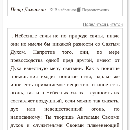
Крест
Петр Дамаскин
В избранное
Первоисточник
Крестное знамение
Поделиться цитатой
Крещение
...Небесные силы не по природе святы, иначе
Крещение Господне
они не имели бы никакой разности со Святым
Духом. Напротив того, они, по мере
Кротость
превосходства одной пред другой, имеют от
Курение
Духа известную меру святыни. Как в понятие
прижигания входит понятие огня, однако же
Лень
иное есть прижигаемое вещество, и иное есть
огонь, так и в Небесных силах... сущность их
Лесть
составляет воздушный, если можно так сказать,
Лицемерие
дух или невещественный огонь, по
написанному: Ты творишь Ангелами Своими
Ложь
духов и служителями Своими пламенеющий