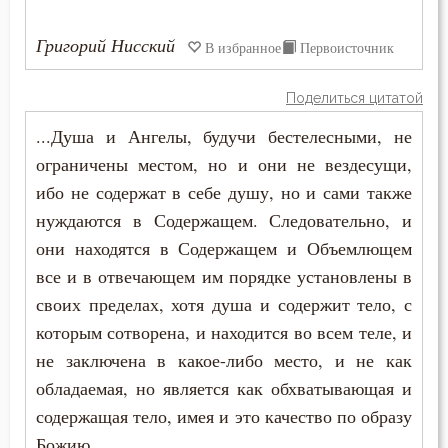
Подвижничество
Григорий Нисский
В избранное
Первоисточник
Подготовка к смерти
Поделиться цитатой
Познание себя
...Душа и Ангелы, будучи бестелесными, не
Позор
ограничены местом, но и они не вездесущи,
ибо не содержат в себе душу, но и сами также
Покаяние
нуждаются в Содержащем. Следовательно, и
Поклон
они находятся в Содержащем и Объемлющем
все и в отвечающем им порядке установлены в
Помощь Божия
своих пределах, хотя душа и содержит тело, с
которым сотворена, и находится во всем теле, и
Порок
не заключена в какое-либо место, и не как
Последние времена
обладаемая, но является как обхватывающая и
содержащая тело, имея и это качество по образу
Послушание
Божию.