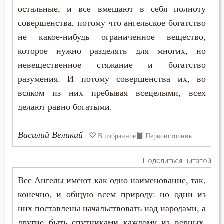
Иоанн Златоуст
остальные, и все вмещают в себя полноту
Бесы
совершенства, потому что ангельское богатство
Иоанн Карпафский
не какое-нибудь ограниченное вещество,
Благоговение
которое нужно разделять для многих, но
Иоанн Кассиан Римлянин
Благодарность
невещественное стяжание и богатство
Иоанн Лествичник
разумения. И потому совершенства их, во
Благодать
всяком из них пребывая всецелыми, всех
Иоанн Мосх
Благоразумие
делают равно богатыми.
Никита Стифат
Благословение
Василий Великий
В избранное
Первоисточник
Нил Синайский
Благочестие
Поделиться цитатой
Нил Сорский
Ближний
Все Ангелы имеют как одно наименование, так,
Петр Дамаскин
конечно, и общую всем природу: но одни из
Блуд
них поставлены начальствовать над народами, а
Серафим Саровский
Бог
другие быть спутниками каждому из верных.