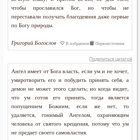
Искушение в смертный час
чтобы прославился Бог, но чтобы не
Исповедник
переставали получать благодеяния даже первые
по Богу природы.
Исповедь
Григорий Богослов
Исправление
В избранное
Первоисточник
Истина
Поделиться цитатой
Ангел имеет от Бога власть, если ум и не хочет,
Католицизм
умиротворить его и побудить принять себя, а
Клятва
демон не может этого сделать; но когда видит,
что ум готов его принять, тогда является
Колдовство
попущением Божиим; если же нет, то
Кощунство
удаляется, гонимый Ангелом, охраняющим
человека от святого крещения, потому что ум
Красота
не предает своего самовластия.