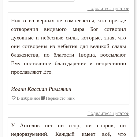
Варсонофий Оптинский (Плиханков)
Атеизм
Поделиться цитатой
Василий Великий
Никто из верных не сомневается, что прежде
Бдение
сотворения видимого мира Бог сотворил
Григорий Богослов
Беда
духовные и небесные силы, которые, зная, что
Григорий Нисский
они сотворены из небытия для великой славы
Бедность
блаженства, по благости Творца, воссылают
Григорий Палама
Ему постоянное благодарение и непрестанно
Безмолвие
прославляют Его.
Димитрий Ростовский
Беседа
Ерм
Иоанн Кассиан Римлянин
Беснование
В избранное
Первоисточник
Ефрем Сирин
Беспечность
Игнатий Брянчанинов
Поделиться цитатой
Бесплодие
У Ангелов нет ни ссор, ни споров, ни
Иоанн Дамаскин
Бесстрастие
недоразумений. Каждый имеет всё, что