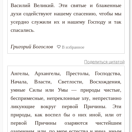
Василий Великий. Эти святые и блаженные
Естество
духи содействуют нашему спасению, чтобы мы
усердно служили их и нашему Господу и так
Женщина
спасались.
Жестокость
Григорий Богослов
В избранное
Животные
Поделиться цитатой
Жизнь
Ангелы, Архангелы, Престолы, Господства,
Жизнь вечная
Начала, Власти, Светлости, Восхождения,
умные Силы или Умы — природы чистые,
Забота
беспримесные, непреклонные злу, непрестанно
Зависть
ликующие вокруг первой Причины. Эти
природы, как воспел бы о них иной, или от
Загробная жизнь
первой Причины озаряются чистейшим
озарением, или, по мере естества и чина, иным
Закон Божий