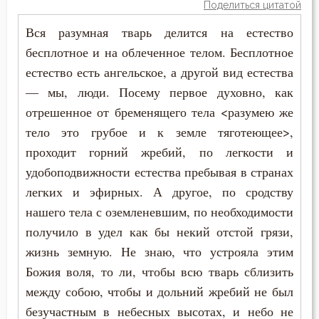
Молитва
Поделиться цитатой
Вся разумная тварь делится на естество
Молчание
бесплотное и на облеченное телом. Бесплотное
Монастырь
естество есть ангельское, а другой вид естества
— мы, люди. Посему первое духовно, как
Монах
отрешенное от бременящего тела <разумею же
тело это грубое и к земле тяготеющее>,
Мощи
проходит горний жребий, по легкости и
Мудрость
удобоподвижности естества пребывая в странах
легких и эфирных. А другое, по сродству
Мужество
нашего тела с оземленевшим, по необходимости
Мученичество
получило в удел как бы некий отстой грязи,
жизнь земную. Не знаю, что устрояла этим
Мысли
Божия воля, то ли, чтобы всю тварь сблизить
между собою, чтобы и дольний жребий не был
Мытарство
безучастным в небесных высотах, и небо не