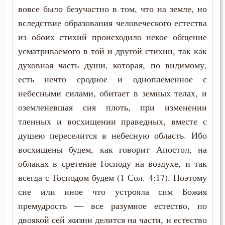
Надежда
вовсе было безучастно в том, что на земле, но
вследствие образования человеческого естества
Наказание
из обоих стихий происходило некое общение
усматриваемого в той и другой стихии, так как
Намерение
духовная часть души, которая, по видимому,
Наслаждение
есть нечто сродное и одноплеменное с
небесными силами, обитает в земных телах, и
Насмешка
оземленевшая сия плоть, при изменении
Наставление
тленных и восхищении праведных, вместе с
душею переселится в небесную область. Ибо
Начальство
восхищены будем, как говорит Апостол, на
облаках в сретение Господу на воздухе, и так
Ненависть
всегда с Господом будем (1 Сол. 4:17). Поэтому
Нерадение
сие или иное что устрояла сим Божия
премудрость — все разумное естество, по
Нечувствие
двоякой сей жизни делится на части, и естество