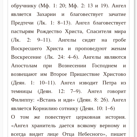
обручнику (Мф. 1: 20; Мф. 2: 13 и 19). Ангел
Дети
является Захарии и благовествует зачатие
Предтечи (Лк. 1: 8–13). Ангел благовествует
Добро
пастырям Рождество Христа, Спасителя мира
(Лк. 2: 9–11). Ангелы сидят на гробе
Добродетель
Воскресшего Христа и проповедуют женам
Друг
Воскресение (Лк. 24: 4–6). Ангелы являются
Апостолам при Вознесении Господнем и
Дух Святой
возвещают им Второе Пришествие Христово
Духовная жизнь
(Деян. 1: 10–11). Ангел изводит Петра из
темницы (Деян. 12: 7–9). Ангел говорит
Душа
Филиппу: «Встань и иди» (Деян. 8: 26). Ангел
является Корнилию сотнику (Деян. 10: 1–6)
Еда
О том же повествует церковная история.
Елеосвящение
«Ангел хранитель дается всякому верному и
всегда видит лице Отца Небесного», пишет
Ересь