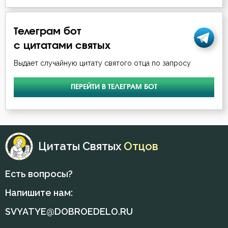
Преображение Господне
Телеграм бот
Привычки
с цитатами святых
Призвание
Выдает случайную цитату святого отца по запросу
Пример
ПЕРЕЙТИ В ТЕЛЕГРАМ БОТ
Приметы
Причастие
Цитаты Святых
Отцов
Промысел Божий
Проповеди
Есть вопросы?
Напишите нам:
Пророчество
SVYATYE@DOBROEDELO.RU
Простота