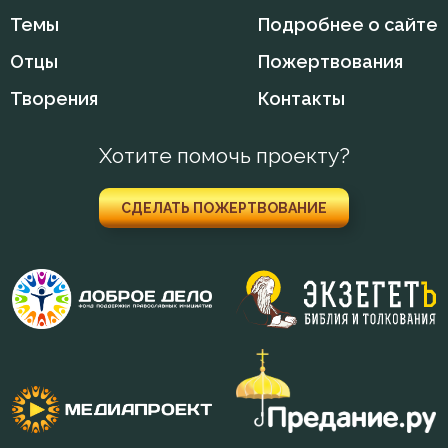
Прошение
Темы
Подробнее о сайте
Отцы
Пожертвования
Прощение
Творения
Контакты
Псалтирь
Хотите помочь проекту?
Пьянство
Работа
СДЕЛАТЬ ПОЖЕРТВОВАНИЕ
Рабство телесное
Рабы Божии
Радость
Развлечение
Раздражительность