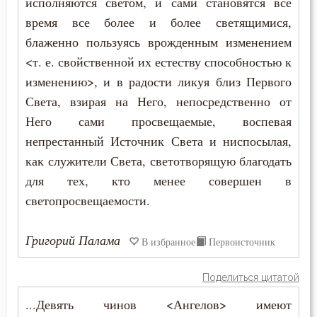
исполняются светом, и сами становятся все
время все более и более светящимися,
Вера
блаженно пользуясь врожденным изменением
Ветхий Завет
<т. е. свойственной их естеству способностью к
изменению>, и в радости ликуя близ Первого
Вечные муки
Света, взирая на Него, непосредственно от
Него сами просвещаемые, воспевая
Власть
непрестанный Источник Света и ниспосылая,
Воздаяние
как служители Света, светотворящую благодать
для тех, кто менее совершен в
Воздержание
светопросвещаемости.
Вознесение
Григорий Палама
В избранное
Первоисточник
Война
Поделиться цитатой
Воля
...Девять чинов <Ангелов> имеют
Воля Божия