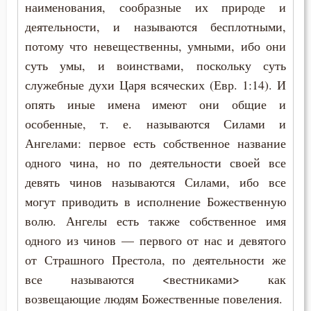
наименования, сообразные их природе и
деятельности, и называются бесплотными,
Воплощение
потому что невещественны, умными, ибо они
Воровство
суть умы, и воинствами, поскольку суть
служебные духи Царя всяческих (Евр. 1:14). И
Воскресение
опять иные имена имеют они общие и
Воскресение Христово
особенные, т. е. называются Силами и
Ангелами: первое есть собственное название
Воспитание
одного чина, но по деятельности своей все
девять чинов называются Силами, ибо все
Врач
могут приводить в исполнение Божественную
Время
волю. Ангелы есть также собственное имя
одного из чинов — первого от нас и девятого
Высокомерие
от Страшного Престола, по деятельности же
Гадание
все называются <вестниками> как
возвещающие людям Божественные повеления.
Глаза