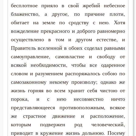
Нищета
бесплотное прияло в свой жребий небесное
блаженство, а другое, по причине плоти,
Нравственность
обитает на земле по сродству с нею. Хотя
вожделение прекрасного и доброго равномерно
Обида
осуществлено в том и другом естестве, и
Обличение
Правитель вселенной в обоих соделал равными
самоуправление, самовластие и свободу от
Общение
всякой необходимости, чтобы все одаренное
Одежда
словом и разумением распоряжалось собою по
самозаконному некоему произволу; однако же
Оправдание себя
жизнь горняя во всем хранит себя чистою от
порока, и с нею несовместно ничто
Осквернение
представляющееся противоположным, всякое
Оскорбление
же страстное движение и расположение,
которым подвержен род человеческий,
Оставление Богом
приводит в кружение жизнь дольнюю. Посему