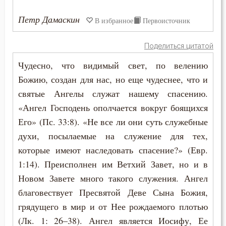
Петр Дамаскин
Гнев
В избранное
Первоисточник
Гнев Божий
Поделиться цитатой
Чудесно, что видимый свет, по велению
Гонение
Божию, создан для нас, но еще чудеснее, что и
Гордость
святые Ангелы служат нашему спасению.
«Ангел Господень ополчается вокруг боящихся
Господь
Его» (Пс. 33:8). «Не все ли они суть служебные
Гость
духи, посылаемые на служение для тех,
которые имеют наследовать спасение?» (Евр.
Грех
1:14). Преисполнен им Ветхий Завет, но и в
Новом Завете много такого служения. Ангел
Девство
благовествует Пресвятой Деве Сына Божия,
Дело
грядущего в мир и от Нее рождаемого плотью
(Лк. 1: 26–38). Ангел является Иосифу, Ее
Деньги