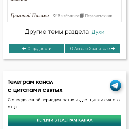
Пост
Григорий Палама
В избранное
Первоисточник
Похвала
Другие темы раздела
Похоть
Духи
Почитание Бога
О щедрости
О Ангеле Хранителе
Праведность
Праздник
Телеграм канал
Празднословие
с цитатами святых
Праздность
С определенной периодичностью выдает цитату святого
отца
Прелесть
ПЕРЕЙТИ В ТЕЛЕГРАМ КАНАЛ
Прелюбодеяние