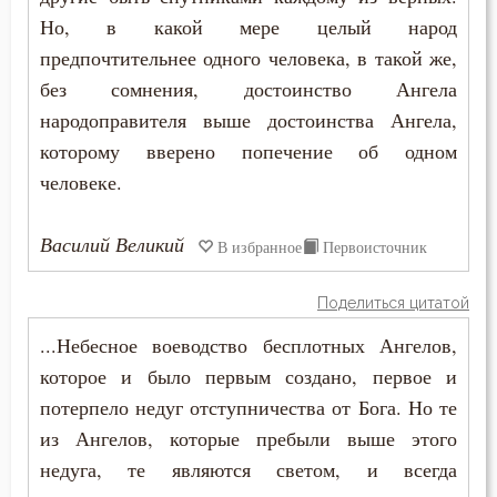
Симеон Новый Богослов
Но, в какой мере целый народ
Богатство
предпочтительнее одного человека, в такой же,
Феодор Эдесский
Богопознание
без сомнения, достоинство Ангела
Феофан Затворник
народоправителя выше достоинства Ангела,
Богородица
которому вверено попечение об одном
человеке.
Богослужение
Богоугождение
Василий Великий
В избранное
Первоисточник
Болезнь
Поделиться цитатой
Борьба
...Небесное воеводство бесплотных Ангелов,
которое и было первым создано, первое и
Брак
потерпело недуг отступничества от Бога. Но те
Будущее
из Ангелов, которые пребыли выше этого
недуга, те являются светом, и всегда
Ведение