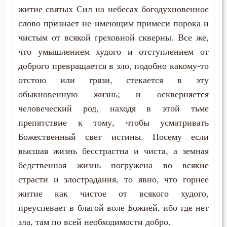
Осуждение
житие святых Сил на небесах богодухновенное
слово признает не имеющим примеси порока и
Отчаяние
чистым от всякой греховной скверны. Все же,
что умышлением худого и отступлением от
Очищение
доброго превращается в зло, подобно какому-то
Падение
отстою или грязи, стекается в эту
обыкновенную жизнь; и оскверняется
Память
человеческий род, находя в этой тьме
Печаль
препятствие к тому, чтобы усматривать
Божественный свет истины. Посему если
Печаль по Богу
высшая жизнь бесстрастна и чиста, а земная
бедственная жизнь погружена во всякие
Плач
страсти и злострадания, то явно, что горнее
Плоть
житие как чистое от всякого худого,
преуспевает в благой воле Божией, ибо где нет
Подвиг
зла, там по всей необходимости добро.