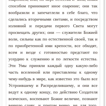
способом принимают иное озарение; они так
Заповеди
вообразили и запечатлели в себе благо, что
сделались вторичными светами, и посредством
Здоровье
излияний и передачи первого Света могут
просвещать других; они — служители Божией
Зло
воли, сильны как по естественной своей, так и
Злопамятство
по приобретенной ими крепости, все обходят,
всем и везде с готовностью предстают по
Злорадство
усердию к служению и по легкости естества.
Знание
Эти Умы приняли каждый одну какую-либо
часть вселенной или приставлены к одному
Идолопоклонство
чему-нибудь в мире, как известно это было все
Устроившему и Распределившему, и они все
Икона
ведут к одному концу, по действию Создателя
Искушение
всяческих, воспевают Божие величие, познают
вечную славу, и притом вечно, не для того,