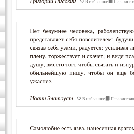
Григорий Нисский
В избранное
Первоисто
Нет безумнее человека, раболепствую
представляет себя повелителем; будучи
связав себя узами, радуется; усиливая л
плену, торжествует и скачет; и видя пс
душу, вместо того чтобы связать и изну
обильнейшую пищу, чтобы он еще бо
ужаснее.
Иоанн Златоуст
В избранное
Первоисточ
Самолюбие есть язва, нанесенная враго