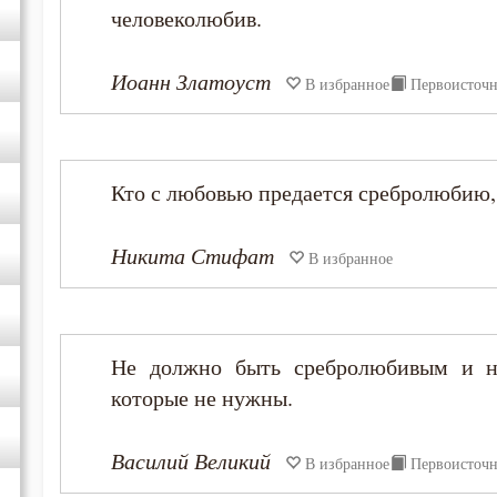
Иоанн Лествичник
человеколюбив.
Исаак Сирин Ниневийский
Иоанн Златоуст
В избранное
Первоисточ
Исидор Пелусиот
Кто с любовью предается сребролюбию, 
Иустин (Попович)
Никита Стифат
Макарий Оптинский (Иванов)
В избранное
Максим Исповедник
Не должно быть сребролюбивым и на
Никита Стифат
которые не нужны.
Нил Синайский
Василий Великий
В избранное
Первоисточ