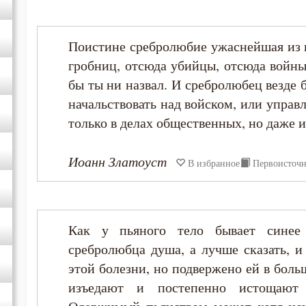
Петр Дамаскин
Симеон Новый Богослов
Поистине сребролюбие ужаснейшая из в
гробниц, отсюда убийцы, отсюда войны 
Тихон Задонский
бы ты ни назвал. И сребролюбец везде 
начальствовать над войском, или управ
Феофан Затворник
только в делах общественных, но даже и
Иоанн Златоуст
В избранное
Первоисточ
Как у пьяного тело бывает синее
сребролюбца душа, а лучше сказать, и
этой болезни, но подвержено ей в боль
изъедают и постепенно истощают 