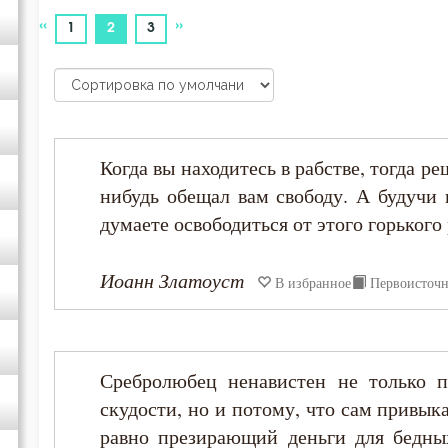
Василий Великий
«
»
(current)
1
2
3
Григорий Нисский
Григорий Палама
Когда вы находитесь в рабстве, тогда ре
Димитрий Ростовский
нибудь обещал вам свободу. А будучи
думаете освободиться от этого горького 
Ефрем Сирин
Иоанн Златоуст
В избранное
Первоисточ
Игнатий Брянчанинов
Иоанн Златоуст
Сребролюбец ненавистен не только п
Иоанн Кассиан Римлянин
скудости, но и потому, что сам привык
равно презирающий деньги для бедны