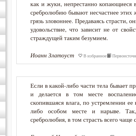
как и жуки, непрестанно копающиеся в
сребролюбию бывают несчастнее этих ж
грязь зловоннее. Предаваясь страсти, о
удовольствие, что зависит не от свой
страждущей таким безумием.
Иоанн Златоуст
В избранное
Первоисточ
Если в какой-либо части тела бывает п
и делается в том месте воспаление
скопившаяся влага, по устремлении ее 
либо особом месте и нарыве. Так
сребролюбия, в том страсть всего чаще