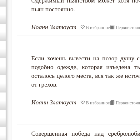
Одержимый пьянством может хотя ноч
пьян постоянно.
Иоанн Златоуст
В избранное
Первоисточ
Если хочешь вывести на позор душу с
подобно одежде, которая изъедена т
осталось целого места, вся так же исто
от грехов.
Иоанн Златоуст
В избранное
Первоисточ
Совершенная победа над сребролюби