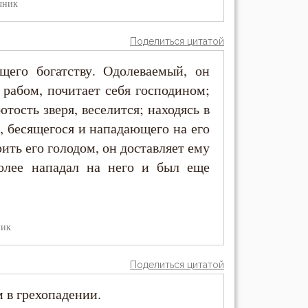
чник
Поделиться цитатой
щего богатству. Одолеваемый, он
 рабом, почитает себя господином;
ютость зверя, веселится; находясь в
а, бесящегося и нападающего на его
рить его голодом, он доставляет ему
лее нападал на него и был еще
ник
Поделиться цитатой
м в грехопадении.