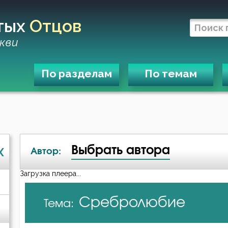
тых
Отцов
кви
По разделам
По темам
Выбрать автора
X
Автор:
Загрузка плеера...
А-я
Сребролюбие
Тема:
Амвросий Оптинский (Гренков)