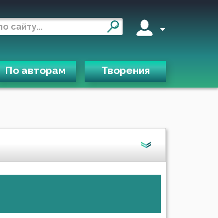
По авторам
Творения