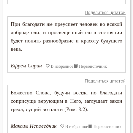
Смысл жизни
Поделиться цитатой
Снисхождение
При благодати же преуспеет человек во всякой
добродетели, и просвещенный ею в состоянии
Соблазн
будет понять разнообразие и красоту будущего
века.
Совершенство
Совесть
Ефрем Сирин
В избранное
Первоисточник
Совет
Поделиться цитатой
Созерцание
Божество Слова, будучи всегда по благодати
соприсуще верующим в Него, заглушает закон
Сокрушение
греха, сущий во плоти (Рим. 8:2).
Сомнение
Максим Исповедник
В избранное
Первоисточник
Сон