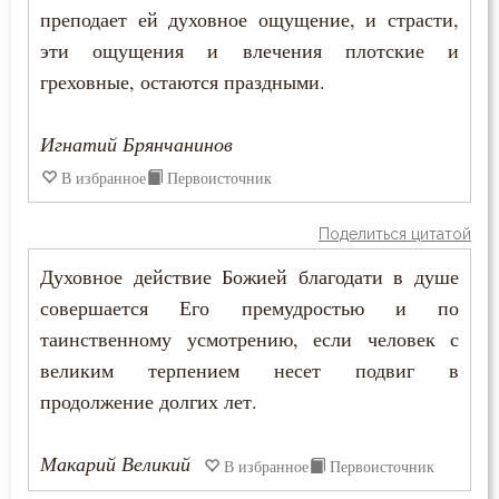
преподает ей духовное ощущение, и страсти,
Рождество
эти ощущения и влечения плотские и
Ропот
греховные, остаются праздными.
Роскошь
Игнатий Брянчанинов
В избранное
Первоисточник
Самолюбие
Самомнение
Поделиться цитатой
Духовное действие Божией благодати в душе
Самообладание
совершается Его премудростью и по
Самоубийство
таинственному усмотрению, если человек с
великим терпением несет подвиг в
Свобода
продолжение долгих лет.
Свобода воли
Макарий Великий
В избранное
Первоисточник
Святость