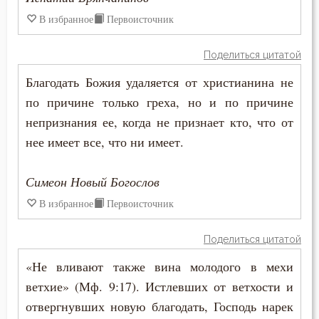
Лукавство
В избранное
Первоисточник
Любовь
Поделиться цитатой
Любовь Божия
Благодать Божия удаляется от христианина не
Любовь к Богу
по причине только греха, но и по причине
непризнания ее, когда не признает кто, что от
Любомудрие
нее имеет все, что ни имеет.
Месть
Симеон Новый Богослов
Мечта
В избранное
Первоисточник
Милостыня
Поделиться цитатой
Мир
«Не вливают также вина молодого в мехи
ветхие» (Мф. 9:17). Истлевших от ветхости и
Миропомазание
отвергнувших новую благодать, Господь нарек