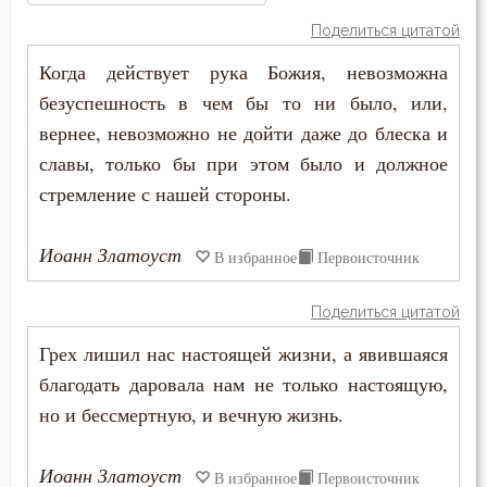
Амвросий Оптинский (Гренков)
Атеизм
Поделиться цитатой
Антоний Великий
Когда действует рука Божия, невозможна
Бдение
безуспешность в чем бы то ни было, или,
Афанасий Великий
Беда
вернее, невозможно не дойти даже до блеска и
Варсонофий Оптинский (Плиханков)
славы, только бы при этом было и должное
Бедность
стремление с нашей стороны.
Василий Великий
Безмолвие
Иоанн Златоуст
Григорий Богослов
В избранное
Первоисточник
Беседа
Григорий Нисский
Поделиться цитатой
Беснование
Грех лишил нас настоящей жизни, а явившаяся
Григорий Палама
Беспечность
благодать даровала нам не только настоящую,
Григорий Синаит
но и бессмертную, и вечную жизнь.
Бесплодие
Григорий Чудотворец
Бесстрастие
Иоанн Златоуст
В избранное
Первоисточник