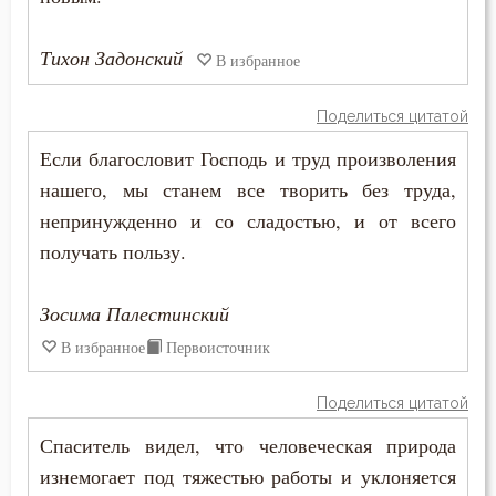
Пост
Тихон Задонский
В избранное
Похвала
Поделиться цитатой
Похоть
Если благословит Господь и труд произволения
Почитание Бога
нашего, мы станем все творить без труда,
непринужденно и со сладостью, и от всего
Праведность
получать пользу.
Праздник
Зосима Палестинский
Празднословие
В избранное
Первоисточник
Праздность
Поделиться цитатой
Прелесть
Спаситель видел, что человеческая природа
Прелюбодеяние
изнемогает под тяжестью работы и уклоняется