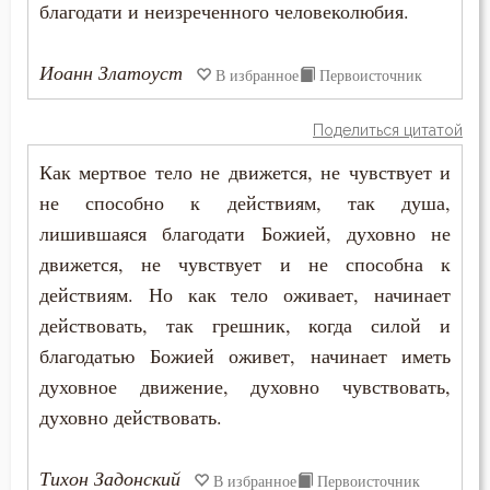
благодати и неизреченного человеколюбия.
Сластолюбие
Иоанн Златоуст
В избранное
Первоисточник
Слезы
Служение Богу
Поделиться цитатой
Как мертвое тело не движется, не чувствует и
Слух
не способно к действиям, так душа,
Смертная память
лишившаяся благодати Божией, духовно не
движется, не чувствует и не способна к
Смерть
действиям. Но как тело оживает, начинает
действовать, так грешник, когда силой и
Смерть детей
благодатью Божией оживет, начинает иметь
Смерть душевная
духовное движение, духовно чувствовать,
духовно действовать.
Смех
Смирение
Тихон Задонский
В избранное
Первоисточник