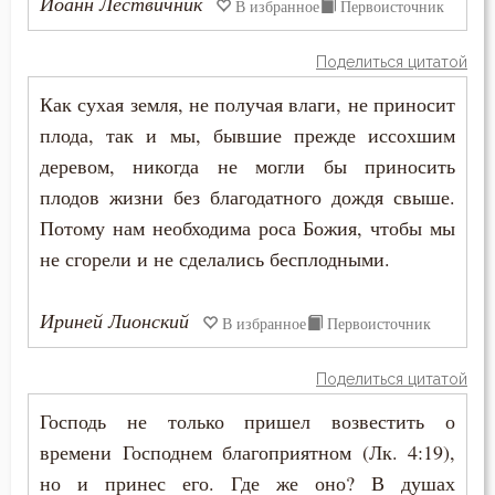
Иоанн Лествичник
В избранное
Первоисточник
Таинство
Поделиться цитатой
Творения святых
Как сухая земля, не получая влаги, не приносит
плода, так и мы, бывшие прежде иссохшим
Тело
деревом, никогда не могли бы приносить
Терпение
плодов жизни без благодатного дождя свыше.
Потому нам необходима роса Божия, чтобы мы
Трезвение
не сгорели и не сделались бесплодными.
Троица
Ириней Лионский
В избранное
Первоисточник
Тщеславие
Поделиться цитатой
Убийство
Господь не только пришел возвестить о
Уединение
времени Господнем благоприятном (Лк. 4:19),
но и принес его. Где же оно? В душах
Украшение