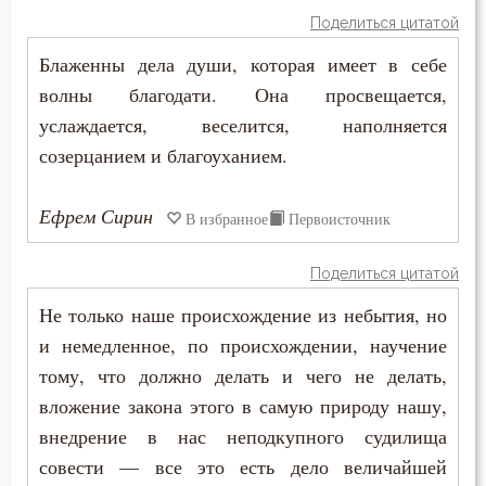
Поделиться цитатой
Священники
Блаженны дела души, которая имеет в себе
Священное Писание
волны благодати. Она просвещается,
услаждается, веселится, наполняется
Семья
созерцанием и благоуханием.
Сердце
Ефрем Сирин
В избранное
Первоисточник
Сквернословие
Скорбь
Поделиться цитатой
Не только наше происхождение из небытия, но
Скромность
и немедленное, по происхождении, научение
Слава
тому, что должно делать и чего не делать,
вложение закона этого в самую природу нашу,
Славолюбие
внедрение в нас неподкупного судилища
совести — все это есть дело величайшей
Сладострастие