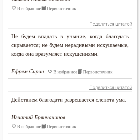
В избранное
Первоисточник
Чудо
Поделиться цитатой
Щедрость
Не будем впадать в уныние, когда благодать
Юность
скрывается; не будем нерадивыми искушаемые,
когда она вразумляет искушениями.
Язык
Язычество
Ефрем Сирин
В избранное
Первоисточник
Ярость
Поделиться цитатой
Действием благодати разрешается слепота ума.
Игнатий Брянчанинов
В избранное
Первоисточник