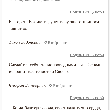
Воплощение
Поделиться цитатой
Воровство
Благодать Божию в душу верующего приносит
таинство.
Воскресение
Тихон Задонский
Воскресение Христово
В избранное
Воспитание
Поделиться цитатой
Сделайте себя теплопроводными, и Господь
Врач
исполнит вас теплотою Своею.
Время
Феофан Затворник
В избранное
Высокомерие
Гадание
Поделиться цитатой
...Когда благодать овладевает пажитями сердца,
Глаза