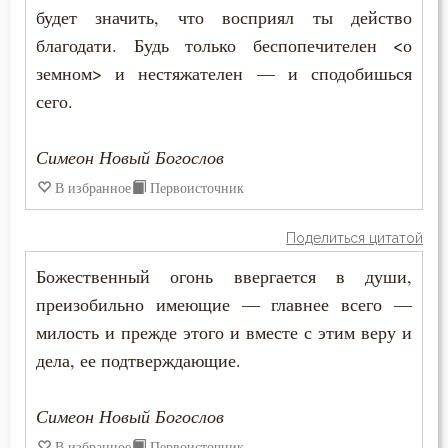
Нил Синайский
будет значить, что восприял ты действо
Вера
благодати. Будь только беспопечителен <о
Петр Дамаскин
земном> и нестяжателен — и сподобишься
Ветхий Завет
сего.
Симеон Новый Богослов
Вечные муки
Тихон Задонский
Симеон Новый Богослов
Власть
В избранное
Первоисточник
Феодор Студит
Воздаяние
Феофан Затворник
Поделиться цитатой
Воздержание
Божественный огонь ввергается в души,
Филарет Московский (Дроздов)
преизобильно имеющие — главнее всего —
Вознесение
милость и прежде этого и вместе с этим веру и
Война
дела, ее подтверждающие.
Воля
Симеон Новый Богослов
Воля Божия
В избранное
Первоисточник