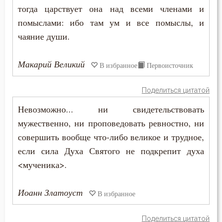
тогда царствует она над всеми членами и
Гнев
помыслами: ибо там ум и все помыслы, и
чаяние души.
Гнев Божий
Макарий Великий
Гонение
В избранное
Первоисточник
Гордость
Поделиться цитатой
Невозможно... ни свидетельствовать
Господь
мужественно, ни проповедовать ревностно, ни
Гость
совершить вообще что-либо великое и трудное,
если сила Духа Святого не подкрепит духа
Грех
<мученика>.
Девство
Иоанн Златоуст
В избранное
Дело
Поделиться цитатой
Деньги