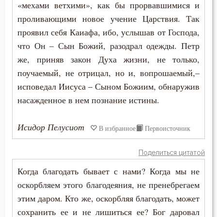
Молитва
«мехами ветхими», как бы прорвавшимися и
проливающими новое учение Царствия. Так
Молчание
проявил себя Каиафа, ибо, услышав от Господа,
что Он – Сын Божий, разодрал одежды. Петр
Монастырь
же, приняв закон Духа жизни, не только,
Монах
поучаемый, не отрицал, но и, вопрошаемый,–
исповедал Иисуса – Сыном Божиим, обнаружив
Мощи
насажденное в нем познание истины.
Мудрость
Исидор Пелусиот
В избранное
Первоисточник
Мужество
Поделиться цитатой
Мученичество
Когда благодать бывает с нами? Когда мы не
Мысли
оскорбляем этого благодеяния, не пренебрегаем
этим даром. Кто же, оскорбляя благодать, может
Мытарство
сохранить ее и не лишиться ее? Бог даровал