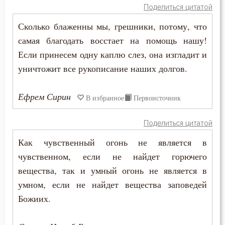
Поделиться цитатой
Прошение
Сколько блаженны мы, грешники, потому, что
Прощение
самая благодать восстает на помощь нашу!
Если принесем одну каплю слез, она изгладит и
Псалтирь
уничтожит все рукописание наших долгов.
Пьянство
Ефрем Сирин
В избранное
Первоисточник
Работа
Рабство телесное
Поделиться цитатой
Как чувственный огонь не является в
Рабы Божии
чувственном, если не найдет горючего
Радость
вещества, так и умный огонь не является в
умном, если не найдет вещества заповедей
Развлечение
Божиих.
Раздражительность