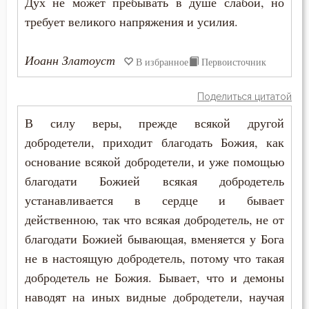
Дух не может пребывать в душе слабой, но
Осуждение
требует великого напряжения и усилия.
Отчаяние
Иоанн Златоуст
В избранное
Первоисточник
Очищение
Поделиться цитатой
Падение
В силу веры, прежде всякой другой
Память
добродетели, приходит благодать Божия, как
основание всякой добродетели, и уже помощью
Печаль
благодати Божией всякая добродетель
Печаль по Богу
устанавливается в сердце и бывает
действенною, так что всякая добродетель, не от
Плач
благодати Божией бывающая, вменяется у Бога
не в настоящую добродетель, потому что такая
Плоть
добродетель не Божия. Бывает, что и демоны
Подвиг
наводят на иных видные добродетели, научая