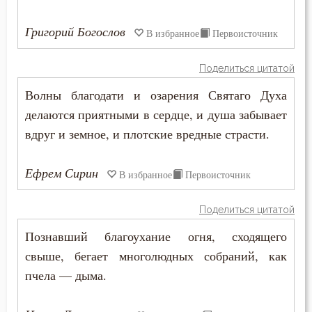
Ссора
Григорий Богослов
В избранное
Первоисточник
Страдание
Поделиться цитатой
Страсть
Волны благодати и озарения Святаго Духа
делаются приятными в сердце, и душа забывает
Страх
вдруг и земное, и плотские вредные страсти.
Страх Божий
Ефрем Сирин
В избранное
Первоисточник
Страх смерти
Поделиться цитатой
Страшный суд
Познавший благоухание огня, сходящего
Стыд
свыше, бегает многолюдных собраний, как
пчела — дыма.
Суета
Счастье