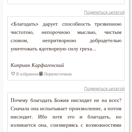
Диадох
Бесы
Поделиться цитатой
Ефрем Сирин
Благоговение
<Благодать> дарует способность трезвенною
Зосима Палестинский
чистотою, непорочною мыслью, чистым
Благодарность
словом, непритворною добродетелью
Игнатий Брянчанинов
уничтожать ядотворную силу греха...
Благодать
Иларион Оптинский (Пономарёв)
Благоразумие
Киприан Карфагенский
Иоанн Златоуст
В избранное
Первоисточник
Благословение
Иоанн Лествичник
Благочестие
Поделиться цитатой
Иоанн Мосх
Почему благодать Божия нисходит не на всех?
Ближний
Сначала она испытывает произволение, а потом
Иосиф Оптинский (Литовкин)
Блуд
нисходит. Ибо хотя это и благодать, но
Ириней Лионский
изливается она, соизмеряясь с возможностями
Бог