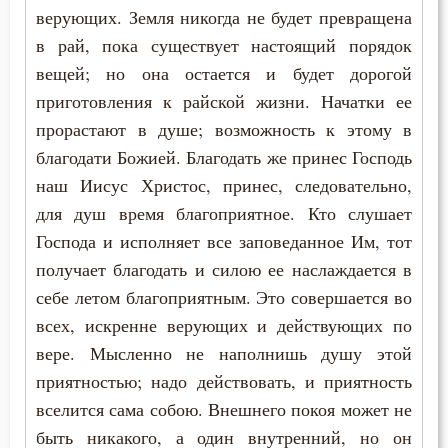
верующих. Земля никогда не будет превращена
Ум
в рай, пока существует настоящий порядок
вещей; но она остается и будет дорогой
Умерший
приготовления к райской жизни. Начатки ее
прорастают в душе; возможность к этому в
Умиление
благодати Божией. Благодать же принес Господь
Унижение
наш Иисус Христос, принес, следовательно,
для душ время благоприятное. Кто слушает
Уныние
Господа и исполняет все заповеданное Им, тот
Утешение
получает благодать и силою ее наслаждается в
себе летом благоприятным. Это совершается во
Учёба
всех, искренне верующих и действующих по
вере. Мысленно не наполнишь душу этой
Храм
приятностью; надо действовать, и приятность
Христос
вселится сама собою. Внешнего покоя может не
быть никакого, а один внутренний, но он
Хула