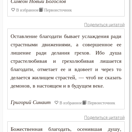
Симеон Новый Богослов
Разум
В избранное
Первоисточник
Рай
Поделиться цитатой
Раскаяние
Оставление благодати бывает услаждения ради
страстными движениями, а совершенное ее
Раскол
лишение ради делания грехов. Ибо душа
Рассеянность
страстелюбивая и грехолюбивая лишается
благодати, отметает ее и вдовеет и через то
Рассуждение
делается жилищем страстей, — чтоб не сказать
демонов, в настоящем и в будущем веке.
Ревность
Ревность по Богу
Григорий Синаит
В избранное
Первоисточник
Решимость
Поделиться цитатой
Родители
Божественная благодать, осенившая душу,