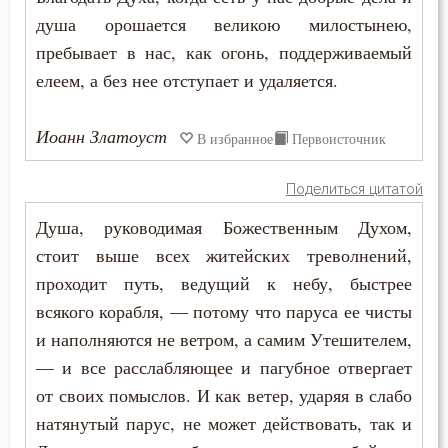
Нищета
душа орошается великою милостынею,
пребывает в нас, как огонь, поддерживаемый
Нравственность
елеем, а без нее отступает и удаляется.
Обида
Иоанн Златоуст
В избранное
Первоисточник
Обличение
Поделиться цитатой
Общение
Душа, руководимая Божественным Духом,
Одежда
стоит выше всех житейских треволнений,
проходит путь, ведущий к небу, быстрее
Оправдание себя
всякого корабля, — потому что паруса ее чисты
Осквернение
и наполняются не ветром, а самим Утешителем,
— и все расслабляющее и пагубное отвергает
Оскорбление
от своих помыслов. И как ветер, ударяя в слабо
Оставление Богом
натянутый парус, не может действовать, так и