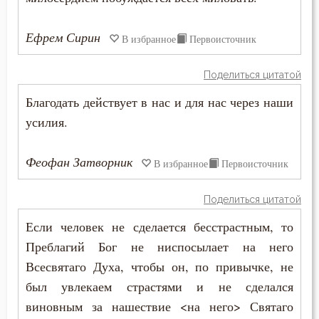
Заповеди
Ефрем Сирин
В избранное
Первоисточник
Здоровье
Поделиться цитатой
Зло
Благодать действует в нас и для нас через наши
усилия.
Злопамятство
Злорадство
Феофан Затворник
В избранное
Первоисточник
Знание
Поделиться цитатой
Идолопоклонство
Если человек не сделается бесстрастным, то
Преблагий Бог не ниспосылает на него
Икона
Всесвятаго Духа, чтобы он, по привычке, не
был увлекаем страстями и не сделался
Искушение
виновным за нашествие <на него> Святаго