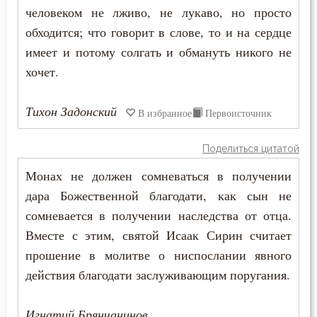
Крест
человеком не лживо, не лукаво, но просто
обходится; что говорит в слове, то и на сердце
Крестное знамение
имеет и потому солгать и обмануть никого не
Крещение
хочет.
Крещение Господне
Тихон Задонский
В избранное
Первоисточник
Кротость
Поделиться цитатой
Курение
Монах не должен сомневаться в получении
Лень
дара Божественной благодати, как сын не
сомневается в получении наследства от отца.
Лесть
Вместе с этим, святой Исаак Сирин считает
прошение в молитве о ниспослании явного
Лицемерие
действия благодати заслуживающим поругания.
Ложь
Игнатий Брянчанинов