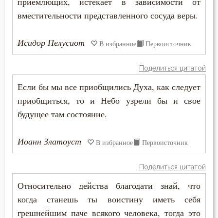
приемлющих, истекает в зависимости от
Исидор Пелусиот
вместительности представленного сосуда веры.
Богатство
Киприан Карфагенский
Богопознание
Исидор Пелусиот
В избранное
Первоисточник
Макарий Великий
Богородица
Поделиться цитатой
Макарий Оптинский (Иванов)
Богослужение
Если бы мы все приобщились Духа, как следует
Максим Исповедник
приобщиться, то и Небо узрели бы и свое
Богоугождение
будущее там состояние.
Марк Подвижник
Болезнь
Нектарий Оптинский (Тихонов)
Иоанн Златоуст
В избранное
Первоисточник
Борьба
Никита Стифат
Поделиться цитатой
Брак
Никодим Святогорец
Относительно действа благодати знай, что
Будущее
когда станешь ты воистину иметь себя
Никон Оптинский (Беляев)
грешнейшим паче всякого человека, тогда это
Ведение