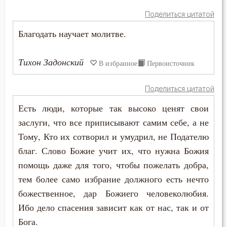
Поделиться цитатой
Состояние души после смерти
Благодать научает молитве.
Сострадание
Тихон Задонский
Сотворение мира
В избранное
Первоисточник
Спасение
Поделиться цитатой
Есть люди, которые так высоко ценят свои
Спаситель
заслуги, что все приписывают самим себе, а не
Сплетни
Тому, Кто их сотворил и умудрил, не Подателю
благ. Слово Божие учит их, что нужна Божия
Спокойствие
помощь даже для того, чтобы пожелать добра,
Спор
тем более само избрание должного есть нечто
божественное, дар Божиего человеколюбия.
Справедливость
Ибо дело спасения зависит как от нас, так и от
Бога.
Сребролюбие