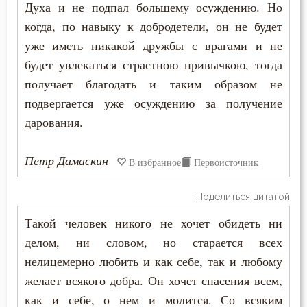
Искушение в смертный час
Духа и не подпал большему осуждению. Но
когда, по навыку к добродетели, он не будет
Исповедник
уже иметь никакой дружбы с врагами и не
Исповедь
будет увлекаться страстною привычкою, тогда
получает благодать и таким образом не
Исправление
подвергается уже осуждению за получение
дарования.
Истина
Католицизм
Петр Дамаскин
В избранное
Первоисточник
Клятва
Поделиться цитатой
Колдовство
Такой человек никого не хочет обидеть ни
делом, ни словом, но старается всех
Кощунство
нелицемерно любить и как себе, так и любому
Красота
желает всякого добра. Он хочет спасения всем,
как и себе, о нем и молится. Со всяким