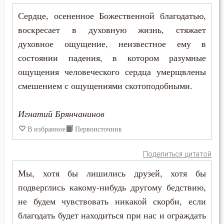
Сердце, осененное Божественной благодатью,
Дети
воскресает в духовную жизнь, стяжает
духовное ощущение, неизвестное ему в
Добро
состоянии падения, в котором разумные
Добродетель
ощущения человеческого сердца умерщвлены
смешением с ощущениями скотоподобными.
Друг
Дух Святой
Игнатий Брянчанинов
В избранное
Первоисточник
Духовная жизнь
Поделиться цитатой
Душа
Мы, хотя бы лишились друзей, хотя бы
Еда
подверглись какому-нибудь другому бедствию,
не будем чувствовать никакой скорби, если
Елеосвящение
благодать будет находиться при нас и ограждать
Ересь