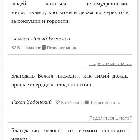
людей казаться целомудренными,
Подвижничество
милостивыми, кроткими и держа их через то в
Подготовка к смерти
высокоумии и гордости.
Познание себя
Симеон Новый Богослов
Позор
В избранное
Первоисточник
Покаяние
Поделиться цитатой
Благодать Божия нисходит, как тихий дождь,
Поклон
орошает сердце к плодоношению.
Помощь Божия
Тихон Задонский
В избранное
Первоисточник
Порок
Последние времена
Поделиться цитатой
Благодатью человек из ветхого становится
Послушание
новым.