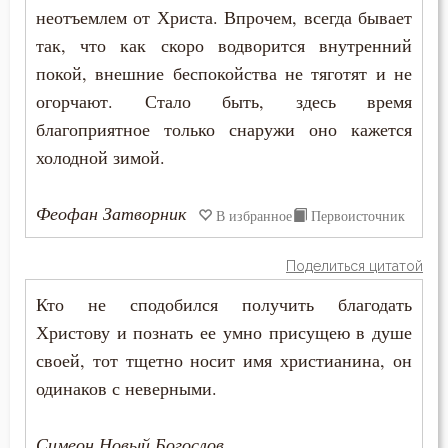
неотъемлем от Христа. Впрочем, всегда бывает
Царство небесное
так, что как скоро водворится внутренний
покой, внешние беспокойства не тяготят и не
Целомудрие
огорчают. Стало быть, здесь время
благоприятное только снаружи оно кажется
Церковь
холодной зимой.
Человек
Феофан Затворник
В избранное
Первоисточник
Человекоугодие
Честолюбие
Поделиться цитатой
Кто не сподобился получить благодать
Честь
Христову и познать ее умно присущею в душе
Чистота
своей, тот тщетно носит имя христианина, он
одинаков с неверными.
Чревоугодие
Симеон Новый Богослов
Чтение