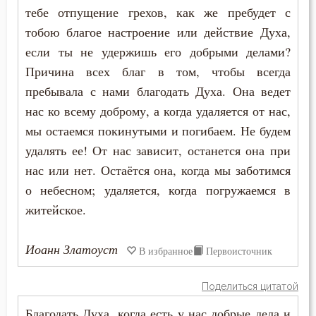
Надежда
тебе отпущение грехов, как же пребудет с
тобою благое настроение или действие Духа,
Наказание
если ты не удержишь его добрыми делами?
Причина всех благ в том, чтобы всегда
Намерение
пребывала с нами благодать Духа. Она ведет
Наслаждение
нас ко всему доброму, а когда удаляется от нас,
мы остаемся покинутыми и погибаем. Не будем
Насмешка
удалять ее! От нас зависит, останется она при
Наставление
нас или нет. Остаётся она, когда мы заботимся
о небесном; удаляется, когда погружаемся в
Начальство
житейское.
Ненависть
Иоанн Златоуст
В избранное
Первоисточник
Нерадение
Поделиться цитатой
Нечувствие
Благодать Духа, когда есть у нас добрые дела и