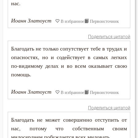
нас.
Естество
Иоанн Златоуст
В избранное
Первоисточник
Женщина
Поделиться цитатой
Жестокость
Благодать не только сопутствует тебе в трудах и
Животные
опасностях, но и содействует в самых легких
по-видимому делах и во всем оказывает свою
Жизнь
помощь.
Жизнь вечная
Иоанн Златоуст
В избранное
Первоисточник
Забота
Поделиться цитатой
Зависть
Благодать не может совершенно отступить от
Загробная жизнь
нас, потому что собственным своим
милосердием побуждается всех миловать.
Закон Божий