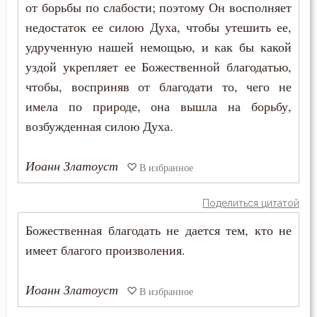
от борьбы по слабости; поэтому Он восполняет
Преображение Господне
недостаток ее силою Духа, чтобы утешить ее,
удрученную нашей немощью, и как бы какой
Привычки
уздой укрепляет ее Божественной благодатью,
Призвание
чтобы, восприняв от благодати то, чего не
имела по природе, она вышла на борьбу,
Пример
возбужденная силою Духа.
Приметы
Иоанн Златоуст
В избранное
Причастие
Поделиться цитатой
Промысел Божий
Божественная благодать не дается тем, кто не
Проповеди
имеет благого произволения.
Пророчество
Иоанн Златоуст
В избранное
Простота