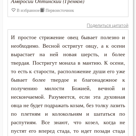
Амвросий Оптинский (Гренков)
Нищета
В избранное
Первоисточник
Нравственность
Поделиться цитатой
Обида
И простое стрижение овец бывает полезно и
Обличение
необходимо. Весной остригут овцу, а к осени
вырастает на ней новая шерсть, и более
Общение
твердая. Постригут монаха в мантию. К осени,
то есть к старости, расположение души его уже
Одежда
бывает более твердое и благонадежное к
Оправдание себя
получению милости Божией, вечной и
нескончаемой. Разумеется, если эта духовная
Осквернение
овца не будет подражать козам, без толку лазить
Оскорбление
по плетням и колокольням и шататься по
распутиям. Все знают, что козел, когда не
Оставление Богом
пустят его вперед стада, то идет позади стада