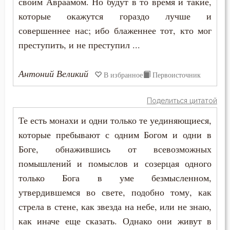
своим Авраамом. Но будут в то время и такие,
которые окажутся гораздо лучше и
Таинство
совершеннее нас; ибо блаженнее тот, кто мог
Творения святых
преступить, и не преступил ...
Тело
Антоний Великий
В избранное
Первоисточник
Терпение
Поделиться цитатой
Трезвение
Те есть монахи и одни только те уединяющиеся,
которые пребывают с одним Богом и одни в
Троица
Боге, обнажившись от всевозможных
Тщеславие
помышлений и помыслов и созерцая одного
только Бога в уме безмысленном,
Убийство
утвердившемся во свете, подобно тому, как
Уединение
стрела в стене, как звезда на небе, или не знаю,
как иначе еще сказать. Однако они живут в
Украшение