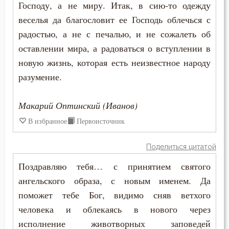
Крест
Господу, а не миру. Итак, в сию-то одежду
веселья да благословит ее Господь облечься с
Крестное знамение
радостью, а не с печалью, и не сожалеть об
оставлении мира, а радоваться о вступлении в
Крещение
новую жизнь, которая есть неизвестное народу
Крещение Господне
разумение.
Кротость
Макарий Оптинский (Иванов)
Курение
В избранное
Первоисточник
Лень
Поделиться цитатой
Лесть
Поздравляю тебя… с принятием святого
ангельского образа, с новым именем. Да
Лицемерие
поможет тебе Бог, видимо сняв ветхого
человека и облекаясь в нового через
Ложь
исполнение животворных заповедей