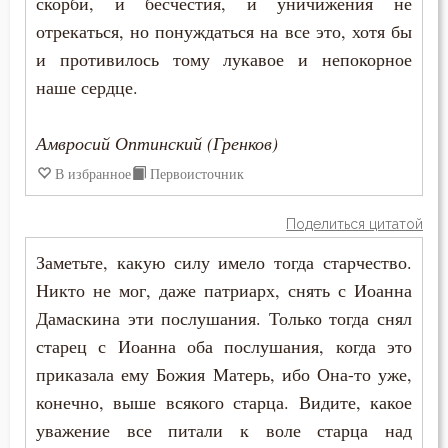
скорби, и бесчестия, и уничижения не
Преображение Господне
отрекаться, но понуждаться на все это, хотя бы
и противилось тому лукавое и непокорное
Привычки
наше сердце.
Призвание
Амвросий Оптинский (Гренков)
Пример
В избранное
Первоисточник
Приметы
Поделиться цитатой
Причастие
Заметьте, какую силу имело тогда старчество.
Никто не мог, даже патриарх, снять с Иоанна
Промысел Божий
Дамаскина эти послушания. Только тогда снял
Проповеди
старец с Иоанна оба послушания, когда это
приказала ему Божия Матерь, ибо Она-то уже,
Пророчество
конечно, выше всякого старца. Видите, какое
Простота
уважение все питали к воле старца над