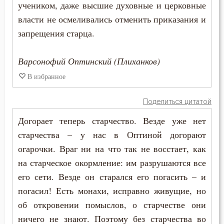
учеником, даже высшие духовные и церковные
Прошение
власти не осмеливались отменить приказания и
запрещения старца.
Прощение
Псалтирь
Варсонофий Оптинский (Плиханков)
В избранное
Пьянство
Работа
Поделиться цитатой
Догорает теперь старчество. Везде уже нет
Рабство телесное
старчества – у нас в Оптиной догорают
Рабы Божии
огарочки. Враг ни на что так не восстает, как
на старческое окормление: им разрушаются все
Радость
его сети. Везде он старался его погасить – и
погасил! Есть монахи, исправно живущие, но
Развлечение
об откровении помыслов, о старчестве они
Раздражительность
ничего не знают. Поэтому без старчества во