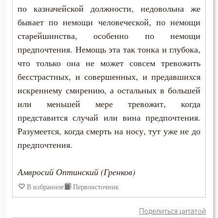
по казначейской должности, недовольна же
Подвижничество
бывает по немощи человеческой, по немощи
Подготовка к смерти
старейшинства, особенно по немощи
предпочтения. Немощь эта так тонка и глубока,
Познание себя
что только она не может совсем тревожить
Позор
бесстрастных, и совершенных, и предавшихся
искреннему смирению, а остальных в большей
Покаяние
или меньшей мере тревожит, когда
представится случай или вина предпочтения.
Поклон
Разумеется, когда смерть на носу, тут уже не до
Помощь Божия
предпочтения.
Порок
Амвросий Оптинский (Гренков)
Последние времена
В избранное
Первоисточник
Послушание
Поделиться цитатой