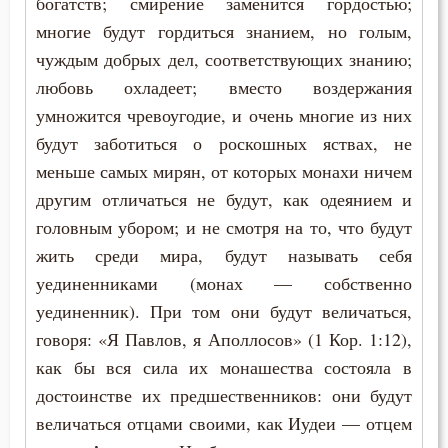
богатств; смирение заменится гордостью;
многие будут гордиться знанием, но голым,
Ссора
чуждым добрых дел, соответствующих знанию;
Страдание
любовь охладеет; вместо воздержания
умножится чревоугодие, и очень многие из них
Страсть
будут заботиться о роскошных яствах, не
меньше самых мирян, от которых монахи ничем
Страх
другим отличаться не будут, как одеянием и
Страх Божий
головным убором; и не смотря на то, что будут
жить среди мира, будут называть себя
Страх смерти
уединенниками (монах — собственно
Страшный суд
уединенник). При том они будут величаться,
говоря: «Я Павлов, я Аполлосов» (1 Кор. 1:12),
Стыд
как бы вся сила их монашества состояла в
достоинстве их предшественников: они будут
Суета
величаться отцами своими, как Иудеи — отцем
Счастье