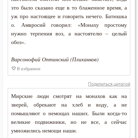
это было сказано еще в то блаженное время, а
Гнев
уж про настоящее и говорить нечего. Батюшка
о. Амвросий говорил: «Монаху простому
Гнев Божий
нужно терпения воз, а настоятелю – целый
Гонение
обоз».
Гордость
Варсонофий Оптинский (Плиханков)
Господь
В избранное
Гость
Поделиться цитатой
Грех
Мирские люди смотрят на монахов как на
зверей, обрекают на хлеб и воду, а не
Девство
помышляют о немощах наших. Были когда-то
великие подвижники, но не все, а сейчас
Дело
умножились немощи наши.
Деньги