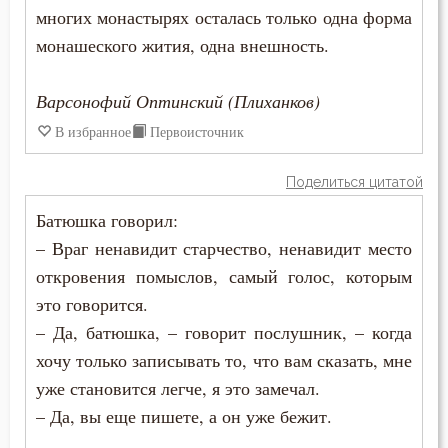
многих монастырях осталась только одна форма
Разум
монашеского жития, одна внешность.
Рай
Варсонофий Оптинский (Плиханков)
Раскаяние
В избранное
Первоисточник
Раскол
Поделиться цитатой
Рассеянность
Батюшка говорил:
– Враг ненавидит старчество, ненавидит место
Рассуждение
откровения помыслов, самый голос, которым
Ревность
это говорится.
– Да, батюшка, – говорит послушник, – когда
Ревность по Богу
хочу только записывать то, что вам сказать, мне
Решимость
уже становится легче, я это замечал.
– Да, вы еще пишете, а он уже бежит.
Родители