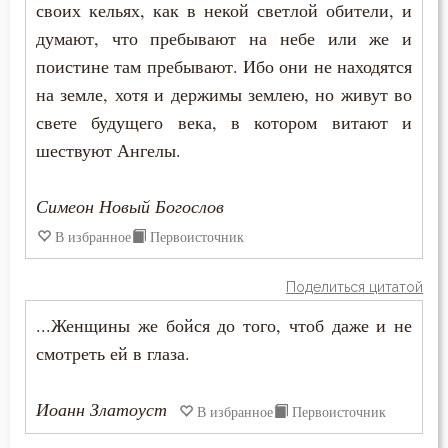
своих кельях, как в некой светлой обители, и
думают, что пребывают на небе или же и
Ум
поистине там пребывают. Ибо они не находятся
Умерший
на земле, хотя и держимы землею, но живут во
свете будущего века, в котором витают и
Умиление
шествуют Ангелы.
Унижение
Симеон Новый Богослов
Уныние
В избранное
Первоисточник
Утешение
Поделиться цитатой
Учёба
...Женщины же бойся до того, чтоб даже и не
смотреть ей в глаза.
Храм
Христос
Иоанн Златоуст
В избранное
Первоисточник
Хула