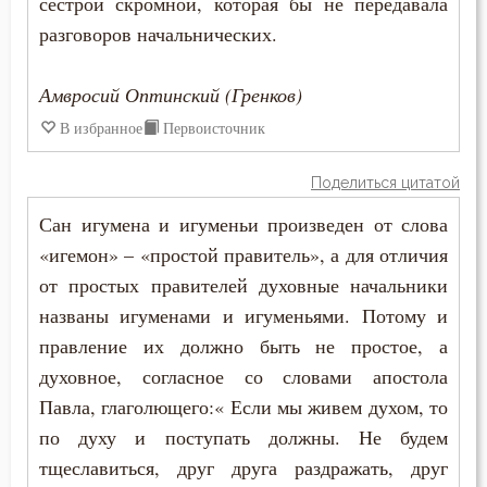
сестрой скромной, которая бы не передавала
Максим Исповедник
разговоров начальнических.
Богатство
Марк Подвижник
Богопознание
Амвросий Оптинский (Гренков)
Моисей Оптинский (Путилов)
В избранное
Первоисточник
Богородица
Никита Стифат
Богослужение
Поделиться цитатой
Николай Сербский
Сан игумена и игуменьи произведен от слова
Богоугождение
«игемон» – «простой правитель», а для отличия
Никон Оптинский (Беляев)
Болезнь
от простых правителей духовные начальники
Нил Сорский
названы игуменами и игуменьями. Потому и
Борьба
правление их должно быть не простое, а
Петр Дамаскин
духовное, согласное со словами апостола
Брак
Павла, глаголющего:« Если мы живем духом, то
Серафим Саровский
Будущее
по духу и поступать должны. Не будем
Симеон Новый Богослов
тщеславиться, друг друга раздражать, друг
Ведение