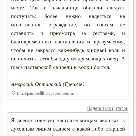
Иларион Оптинский (Пономарёв)
месте. Так и начальнице обители следует
Бесы
поступать: более нужно надеяться на
Иоанн Златоуст
Благоговение
молитвенное ограждение, но совсем не
Иоанн Кассиан Римлянин
оставлять и присмотра за сестрами, и
Благодарность
благовременного наставления и вразумления,
Иоанн Лествичник
чтобы не закрался как-нибудь хищный волк и
Благодать
не похитил хотя бы одну из дремлющих овец. А
Иосиф Оптинский (Литовкин)
Благоразумие
гласа пастырской свирели и волки боятся.
Исаак Сирин Ниневийский
Благословение
Амвросий Оптинский (Гренков)
Исидор Пелусиот
Благочестие
В избранное
Первоисточник
Киприан Карфагенский
Ближний
Поделиться цитатой
Лев Оптинский (Наголкин)
Блуд
Я всегда советую настоятельницам являться к
Макарий Оптинский (Иванов)
духовным лицам вдвоем с какой-либо старшей
Бог