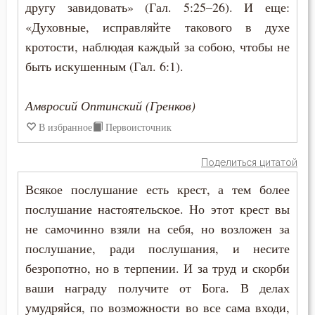
другу завидовать» (Гал. 5:25–26). И еще:
Феодор Студит
Вера
«Духовные, исправляйте такового в духе
Феолипт Филадельфийский
кротости, наблюдая каждый за собою, чтобы не
Ветхий Завет
быть искушенным (Гал. 6:1).
Феофан Затворник
Вечные муки
Амвросий Оптинский (Гренков)
Власть
В избранное
Первоисточник
Воздаяние
Поделиться цитатой
Воздержание
Всякое послушание есть крест, а тем более
послушание настоятельское. Но этот крест вы
Вознесение
не самочинно взяли на себя, но возложен за
Война
послушание, ради послушания, и несите
безропотно, но в терпении. И за труд и скорби
Воля
ваши награду получите от Бога. В делах
умудряйся, по возможности во все сама входи,
Воля Божия