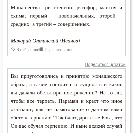
Монашества три степени: рясофор, мантия и
Заповеди
схима; первый – новоначальных, второй –
средних, а третий – совершенных.
Здоровье
Макарий Оптинский (Иванов)
Зло
В избранное
Первоисточник
Злопамятство
Поделиться цитатой
Злорадство
Вы приуготовились к принятию монашеского
Знание
образа, а в чем состоит его сущность и какие
вы давали обеты при пострижении? Не то ли,
Идолопоклонство
чтобы все терпеть. Параман и крест что иное
Икона
означают, как не памятование о данном вами
обете к терпению? Так благодарите же Бога, что
Искушение
Он вас обучал терпению. И ныне всякий случай