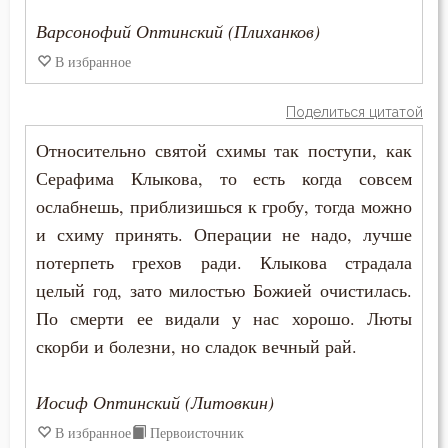
Священники
Варсонофий Оптинский (Плиханков)
В избранное
Священное Писание
Поделиться цитатой
Семья
Относительно святой схимы так поступи, как
Сердце
Серафима Клыкова, то есть когда совсем
ослабнешь, приблизишься к гробу, тогда можно
Сквернословие
и схиму принять. Операции не надо, лучше
Скорбь
потерпеть грехов ради. Клыкова страдала
целый год, зато милостью Божией очистилась.
Скромность
По смерти ее видали у нас хорошо. Люты
Слава
скорби и болезни, но сладок вечный рай.
Славолюбие
Иосиф Оптинский (Литовкин)
В избранное
Первоисточник
Сладострастие