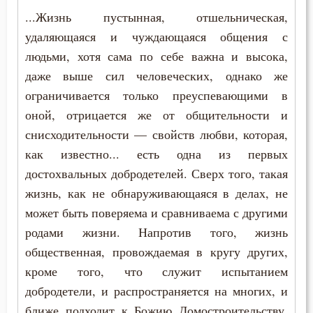
...Жизнь пустынная, отшельническая,
Смысл жизни
удаляющаяся и чуждающаяся общения с
Снисхождение
людьми, хотя сама по себе важна и высока,
даже выше сил человеческих, однако же
Соблазн
ограничивается только преуспевающими в
оной, отрицается же от общительности и
Совершенство
снисходительности — свойств любви, которая,
Совесть
как известно... есть одна из первых
достохвальных добродетелей. Сверх того, такая
Совет
жизнь, как не обнаруживающаяся в делах, не
Созерцание
может быть поверяема и сравниваема с другими
родами жизни. Напротив того, жизнь
Сокрушение
общественная, провождаемая в кругу других,
кроме того, что служит испытанием
Сомнение
добродетели, и распространяется на многих, и
Сон
ближе подходит к Божию Домостроительству,