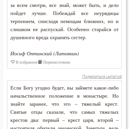
за всем смотри, все знай, может быть, и дело
Воплощение
пойдет лучше. Побеждай все неурядицы
терпением, снисходя немощам ближних, но и
Воровство
слишком не распускай. Особенно старайся от
Воскресение
душевного вреда охранять сестер.
Воскресение Христово
Иосиф Оптинский (Литовкин)
В избранное
Первоисточник
Воспитание
Врач
Поделиться цитатой
Если Богу угодно будет, вы займете какое-либо
Время
начальственное положение в монастыре. Но
Высокомерие
знайте заранее, что это – тяжелый крест.
Святые отцы сказали, что самых тяжелых
Гадание
крестов два: первый – крест царя, второй –
Глаза
настоятеля обители иноческой. Заметьте, ведь