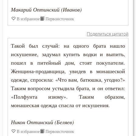
Макарий Оптинский (Иванов)
Дети
В избранное
Первоисточник
Добро
Поделиться цитатой
Добродетель
Такой был случай: на одного брата нашло
Друг
искушение, задумал купить водки и выпить,
пошел в питейный дом, стоят покупатели.
Дух Святой
Женщина-продавщица, увидев в монашеской
одежде, спросила: «Что вам, батюшка, угодно?»
Духовная жизнь
Таким вопросом устыдила брата, и он ответил:
Душа
«Полфунта изюму». Таким образом,
монашеская одежда спасла от искушения.
Еда
Никон Оптинский (Беляев)
Елеосвящение
В избранное
Первоисточник
Ересь