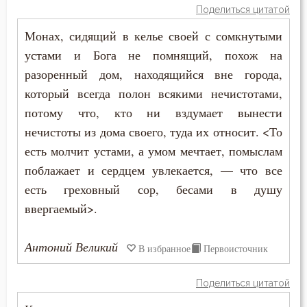
Поделиться цитатой
Царство небесное
Монах, сидящий в келье своей с сомкнутыми
устами и Бога не помнящий, похож на
Целомудрие
разоренный дом, находящийся вне города,
Церковь
который всегда полон всякими нечистотами,
потому что, кто ни вздумает вынести
Человек
нечистоты из дома своего, туда их относит. <То
есть молчит устами, а умом мечтает, помыслам
Человекоугодие
поблажает и сердцем увлекается, — что все
Честолюбие
есть греховный сор, бесами в душу
ввергаемый>.
Честь
Чистота
Антоний Великий
В избранное
Первоисточник
Чревоугодие
Поделиться цитатой
Чтение