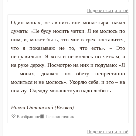
Поделиться цитатой
Естество
Один монах, оставшись вне монастыря, начал
Женщина
думать: «Не буду носить четки. Я не молюсь по
ним, и, может быть, это мне в грех поставится,
Жестокость
что я показываю не то, что есть». – Это
Животные
неправильно. Я хотя и не молюсь по четкам, а
на руке держу. Посмотрю на них и подумаю: «Я
Жизнь
– монах, должен по обету непрестанно
молиться и не молюсь». Укоряю себя, и это – на
Жизнь вечная
пользу. Одежду монашескую надо любить.
Забота
Никон Оптинский (Беляев)
Зависть
В избранное
Первоисточник
Загробная жизнь
Поделиться цитатой
Закон Божий