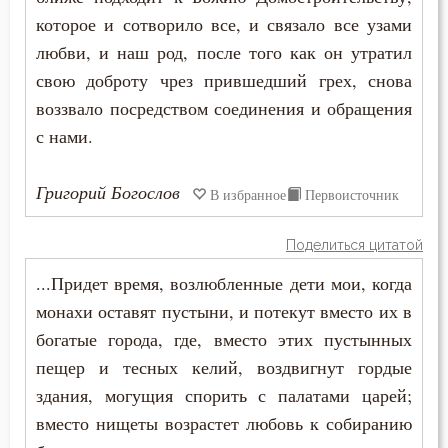
которое и сотворило все, и связало все узами
Состояние души после смерти
любви, и наш род, после того как он утратил
свою доброту чрез прившедший грех, снова
Сострадание
воззвало посредством соединения и обращения
Сотворение мира
с нами.
Спасение
Григорий Богослов
В избранное
Первоисточник
Спаситель
Поделиться цитатой
Сплетни
...Придет время, возлюбленные дети мои, когда
Спокойствие
монахи оставят пустыни, и потекут вместо их в
богатые города, где, вместо этих пустынных
Спор
пещер и тесных келий, воздвигнут гордые
здания, могущия спорить с палатами царей;
Справедливость
вместо нищеты возрастет любовь к собиранию
Сребролюбие