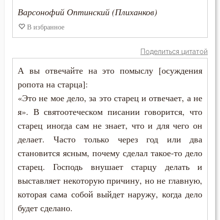
Варсонофий Оптинский (Плиханков)
Рождество
В избранное
Ропот
Поделиться цитатой
Роскошь
А вы отвечайте на это помыслу [осуждения
Самолюбие
ропота на старца]:
«Это не мое дело, за это старец и отвечает, а не
Самомнение
я». В святоотеческом писании говорится, что
Самообладание
старец иногда сам не знает, что и для чего он
делает. Часто только через год или два
Самоубийство
становится ясным, почему сделал такое-то дело
старец. Господь внушает старцу делать и
Свобода
выставляет некоторую причину, но не главную,
Свобода воли
которая сама собой выйдет наружу, когда дело
будет сделано.
Святость