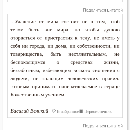
Сластолюбие
Поделиться цитатой
...Удаление от мира состоит не в том, чтоб
Слезы
телом быть вне мира, но чтобы душою
Служение Богу
оторваться от пристрастия к телу, не иметь у
себя ни города, ни дома, ни собственности, ни
Слух
товарищества, быть нестяжательным, не
Смертная память
беспокоящимся о средствах жизни,
беззаботным, избегающим всякого сношения с
Смерть
людьми, не знающим человеческих правил,
готовым принимать напечатлеваемое в сердце
Смерть детей
Божественным учением.
Смерть душевная
Василий Великий
В избранное
Первоисточник
Смех
Смирение
Поделиться цитатой