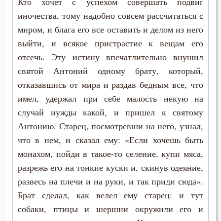
Кто хочет с успехом совершать подвиг
иночества, тому надобно совсем рассчитаться с
Чудо
миром, и блага его все оставить и делом из него
выйти, и всякое пристрастие к вещам его
Щедрость
отсечь. Эту истину впечатлительно внушил
Юность
святой Антоний одному брату, который,
отказавшись от мира и раздав бедным все, что
Язык
имел, удержал при себе малость некую на
Язычество
случай нужды какой, и пришел к святому
Антонию. Старец, посмотревши на него, узнал,
Ярость
что в нем, и сказал ему: «Если хочешь быть
монахом, пойди в такое-то селение, купи мяса,
разрежь его на тонкие куски и, скинув одеяние,
развесь на плечи и на руки, и так приди сюда».
Брат сделал, как велел ему старец: и тут
собаки, птицы и шершни окружили его и