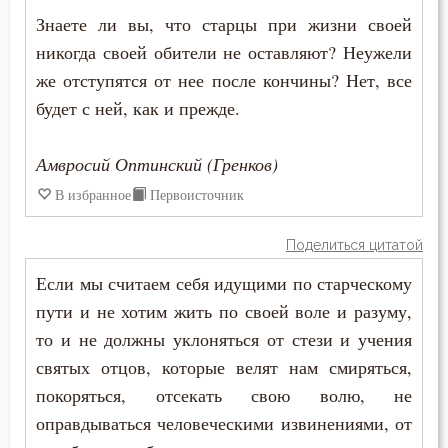
Пост
Знаете ли вы, что старцы при жизни своей
никогда своей обители не оставляют? Неужели
Похвала
же отступятся от нее после кончины? Нет, все
будет с ней, как и прежде.
Похоть
Почитание Бога
Амвросий Оптинский (Гренков)
В избранное
Первоисточник
Праведность
Праздник
Поделиться цитатой
Если мы считаем себя идущими по старческому
Празднословие
пути и не хотим жить по своей воле и разуму,
Праздность
то и не должны уклоняться от стези и учения
святых отцов, которые велят нам смиряться,
Прелесть
покоряться, отсекать свою волю, не
оправдываться человеческими извинениями, от
Прелюбодеяние