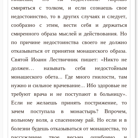
Молитва
смиряться с толком, и если сознаешь свое
недостоинство, то в других случаях и следует,
Молчание
сообразно с этим, вести себя и держаться
Монастырь
смиренного образа мыслей и действования. Но
по причине недостоинства своего не должно
Монах
отказываться от принятия монашеского образа.
Мощи
Святой Иоанн Лествичник пишет: «Никто не
должен… называть себя недостойным
Мудрость
монашеского обета... Где много гнилости, там
нужно и сильное врачевание... Ибо здоровые не
Мужество
требуют врача и не поступают в больницу».
Мученичество
Если не желаешь принять пострижение, то
зачем поступала в монастырь? Впрочем,
Мысли
вольному воля, а спасенному рай. Но если и в
Мытарство
болезни будешь отказываться от монашества, то
рассуждение твое весьма ошибочно, и