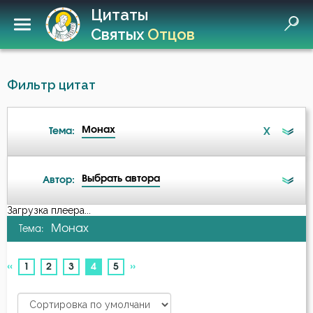
Цитаты
Святых
Отцов
Фильтр цитат
Монах
X
Тема:
Выбрать автора
Автор:
Ад
Загрузка плеера...
А-я
Монах
Тема:
Ангел
Авва Дорофей
«
»
(current)
1
2
3
4
5
Ангел Хранитель
Авва Исайя (Скитский)
Антихрист