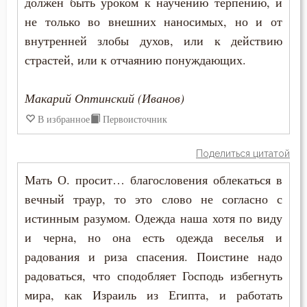
должен быть уроком к научению терпению, и
Искушение в смертный час
не только во внешних наносимых, но и от
Исповедник
внутренней злобы духов, или к действию
страстей, или к отчаянию понуждающих.
Исповедь
Исправление
Макарий Оптинский (Иванов)
В избранное
Первоисточник
Истина
Поделиться цитатой
Католицизм
Мать О. просит… благословения облекаться в
Клятва
вечный траур, то это слово не согласно с
истинным разумом. Одежда наша хотя по виду
Колдовство
и черна, но она есть одежда веселья и
Кощунство
радования и риза спасения. Поистине надо
радоваться, что сподобляет Господь избегнуть
Красота
мира, как Израиль из Египта, и работать