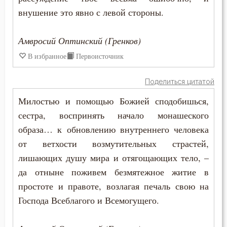
Надежда
внушение это явно с левой стороны.
Наказание
Амвросий Оптинский (Гренков)
Намерение
В избранное
Первоисточник
Наслаждение
Поделиться цитатой
Насмешка
Милостью и помощью Божией сподобишься,
сестра, воспринять начало монашеского
Наставление
образа… к обновлению внутреннего человека
Начальство
от ветхости возмутительных страстей,
лишающих душу мира и отягощающих тело, –
Ненависть
да отныне поживем безмятежное житие в
простоте и правоте, возлагая печаль свою на
Нерадение
Господа Всеблагого и Всемогущего.
Нечувствие