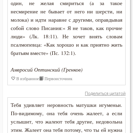
один, не желая смириться (а за такое
Осуждение
несмирение не бывает от него ни шерсти, ни
Отчаяние
молока) и идти наравне с другими, оправдывая
собой слово Писания:« Я не таков, как прочие
Очищение
люди» (Лк. 18:11). Не хочет внять словам
псалмопевца: «Как хорошо и как приятно жить
Падение
братьям вместе» (Пс. 132:1).
Память
Амвросий Оптинский (Гренков)
Печаль
В избранное
Первоисточник
Печаль по Богу
Поделиться цитатой
Плач
Тебя удивляет неровность матушки игуменьи.
Плоть
По-видимому, она тебя очень жалеет, а если
услышит, что жалеют тебя другие, недовольна
Подвиг
этим. Жалеет она тебя потому, что ты ей нужна