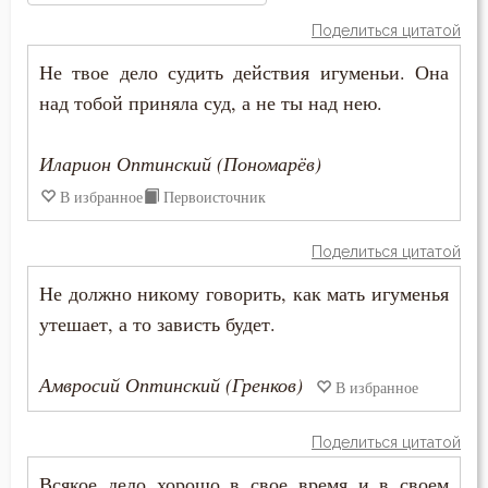
Амвросий Оптинский (Гренков)
Атеизм
Поделиться цитатой
Антоний Великий
Не твое дело судить действия игуменьи. Она
Бдение
над тобой приняла суд, а не ты над нею.
Антоний Оптинский (Путилов)
Беда
Варсонофий Оптинский (Плиханков)
Иларион Оптинский (Пономарёв)
Бедность
В избранное
Первоисточник
Василий Великий
Безмолвие
Поделиться цитатой
Григорий Богослов
Беседа
Не должно никому говорить, как мать игуменья
Григорий Нисский
утешает, а то зависть будет.
Беснование
Григорий Синаит
Беспечность
Амвросий Оптинский (Гренков)
В избранное
Ефрем Сирин
Бесплодие
Поделиться цитатой
Игнатий Брянчанинов
Бесстрастие
Всякое дело хорошо в свое время и в своем