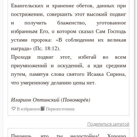
Лукавство
Евангельских и хранение обетов, данных при
пострижении, совершить этот высокий подвиг
Любовь
и получить блаженство, уготованное
Любовь Божия
избранным Его, о котором сказал Сам Господь
устами пророка: «В соблюдении их великая
Любовь к Богу
награда» (Пс. 18:12).
Проходя подвиг этот, избегай во всем
Любомудрие
приумножений и оскудений, а иди средним
Месть
путем, памятуя слова святого Исаака Сирина,
что умеренному деланию цены нет.
Мечта
Милостыня
Иларион Оптинский (Пономарёв)
В избранное
Первоисточник
Мир
Поделиться цитатой
Миропомазание
Пишешь, что ты недостойна! Хорошо