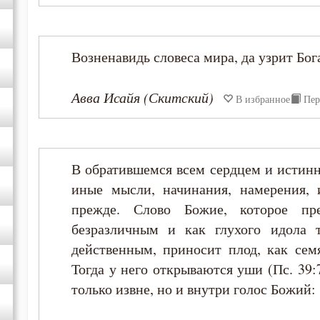
Серафим Саровский
Возненавидь словеса мира, да узрит Бога
Силуан Афонский
Авва Исайя (Скитский)
В избранное
Пер
Симеон Новый Богослов
Тихон Задонский
В обратившемся всем сердцем и истинн
иные мысли, начинания, намерения, 
Феогност
прежде. Слово Божие, которое п
Феодор Студит
безразличным и как глухого идола т
действенным, приносит плод, как семя
Феодорит Кирский
Тогда у него открываются уши (Пс. 39:
только извне, но и внутри голос Божий: 
Феолипт Филадельфийский