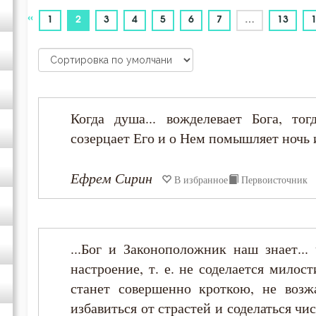
Авва Филимон
«
(current)
1
2
3
4
5
6
7
…
13
Антоний Великий
Афанасий Великий
Когда душа... вожделевает Бога, то
Варсонофий Оптинский (Плиханков)
созерцает Его и о Нем помышляет ночь 
Василий Великий
Ефрем Сирин
В избранное
Первоисточник
Григорий Богослов
Григорий Нисский
...Бог и Законоположник наш знает...
настроение, т. е. не соделается милост
Григорий Палама
станет совершенно кроткою, не воз
избавиться от страстей и соделаться чи