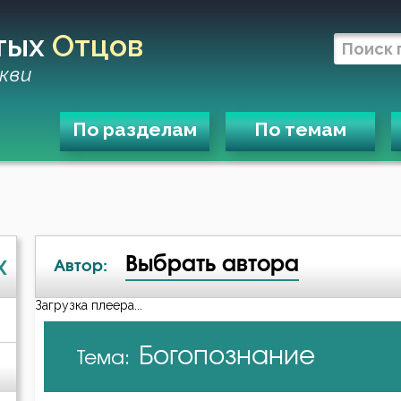
тых
Отцов
кви
По разделам
По темам
Выбрать автора
X
Автор:
Загрузка плеера...
А-я
Богопознание
Тема:
Авва Исайя (Скитский)