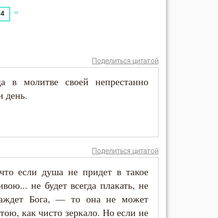
»
14
Поделиться цитатой
гда в молитве своей непрестанно
и день.
Поделиться цитатой
 что если душа не придет в такое
ивою... не будет всегда плакать, не
жаждет Бога, — то она не может
стою, как чисто зеркало. Но если не