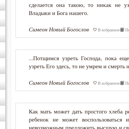
Григорий Синаит
сделается она такою, то никак не у
Владыки и Бога нашего.
Диадох
Симеон Новый Богослов
В избранное
П
Димитрий Ростовский
Дионисий Ареопагит
...Потщимся узреть Господа, пока е
узреть Его здесь, то не умрем и смерть 
Ерм
Симеон Новый Богослов
Ефрем Сирин
В избранное
П
Игнатий Брянчанинов
Как мать может дать простого хлеба 
Иоанн Златоуст
ребенок не может воспользоваться 
невозможным предложить высшую и све