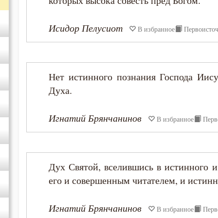
которых высока совесть пред Богом.
Максим Исповедник
Исидор Пелусиот
В избранное
Первоисто
Марк Подвижник
Нет истинного познания Господа Иису
Никита Стифат
Духа.
Никодим Святогорец
Игнатий Брянчанинов
В избранное
Перв
Никон Оптинский (Беляев)
Нил Синайский
Дух Святой, вселившись в истинного и
его и совершенным читателем, и истин
Петр Дамаскин
Игнатий Брянчанинов
В избранное
Перв
Пимен Великий