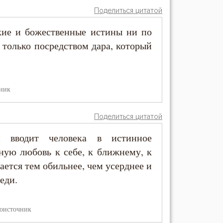
Поделиться цитатой
кие и божественные истины ни по
о только посредством дара, который
ник
Поделиться цитатой
ей вводит человека в истинное
ную любовь к себе, к ближнему, к
вается тем обильнее, чем усерднее и
еди.
оисточник