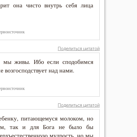
зрит она чисто внутрь себя лица
ервоисточник
Поделиться цитатой
ще мы живы. Ибо если сподобимся
не возгосподствует над нами.
ервоисточник
Поделиться цитатой
ребенку, питающемуся молоком, но
им, так и для Бога не было бы
рхъестественную мудрость, но мы