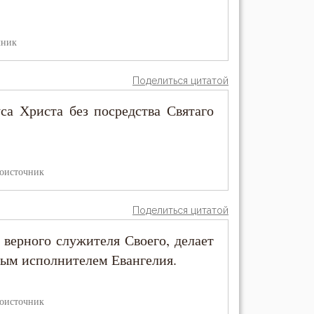
чник
Поделиться цитатой
са Христа без посредства Святаго
оисточник
Поделиться цитатой
 верного служителя Своего, делает
ным исполнителем Евангелия.
оисточник