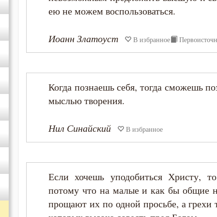
Иоанн Кассиан Римлянин
ею не можем воспользоваться.
Иоанн Лествичник
Иоанн Златоуст
В избранное
Первоисточ
Исаак Сирин Ниневийский
Исидор Пелусиот
Когда познаешь себя, тогда сможешь по
мыслью творения.
Иустин Философ
Нил Синайский
В избранное
Киприан Карфагенский
Макарий Великий
Если хочешь уподобиться Христу, т
Макарий Оптинский (Иванов)
потому что на малые и как бы общие 
прощают их по одной просьбе, а грехи 
Максим Грек