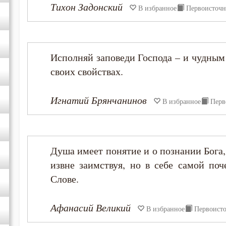
Тихон Задонский
В избранное
Первоисточ
Феофан Затворник
Филарет Московский (Дроздов)
Исполняй заповеди Господа – и чудным 
своих свойствах.
Игнатий Брянчанинов
В избранное
Перв
Душа имеет понятие и о познании Бога, 
извне заимствуя, но в себе самой по
Слове.
Афанасий Великий
В избранное
Первоист