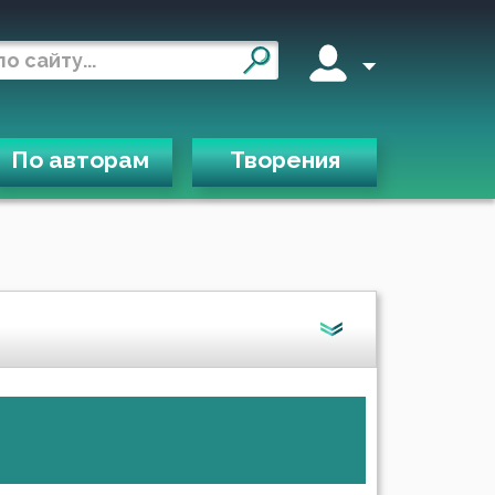
По авторам
Творения